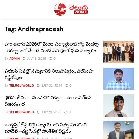
Tag:
Andhrapradesh
హరి ఉదాన్ 2026లో మెరిట్ విద్యార్థులకు గోల్డ్ మెడల్స్
– కర్నూలులో వేలాది మంది సమక్షంలో ఘన సత్కారం
BY
ADMIN
JULY 6, 2026
0
ఎల్‌ఐసి సేవల్లో నమ్మకానికి నిలువుటద్దం.. నరసింహ
గడ్డిగోపుల!
BY
TELUGU WORLD
JULY 22, 2025
0
భరోసా భీమా… వికాసానికి విద్య — సాయి ఎల్‌ఐసి
విజయగాధ
BY
TELUGU WORLD
JULY 21, 2025
0
ఆంధ్రప్రదేశ్ హైకోర్టు న్యాయవాది సత్య మణికంఠ
భూదేటి – చట్ట సేవల్లో సాంకేతిక విప్లవం