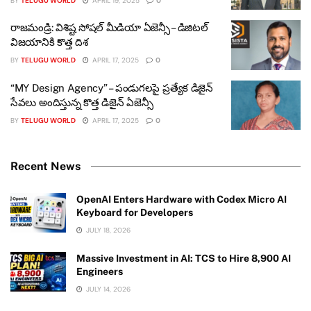
BY
TELUGU WORLD
APRIL 19, 2025
0
రాజమండ్రి: విశిష్ట సోషల్ మీడియా ఏజెన్సీ – డిజిటల్
విజయానికి కొత్త దిశ
BY
TELUGU WORLD
APRIL 17, 2025
0
“MY Design Agency” – పండుగలపై ప్రత్యేక డిజైన్
సేవలు అందిస్తున్న కొత్త డిజైన్ ఏజెన్సీ
BY
TELUGU WORLD
APRIL 17, 2025
0
Recent News
OpenAI Enters Hardware with Codex Micro AI
Keyboard for Developers
JULY 18, 2026
Massive Investment in AI: TCS to Hire 8,900 AI
Engineers
JULY 14, 2026