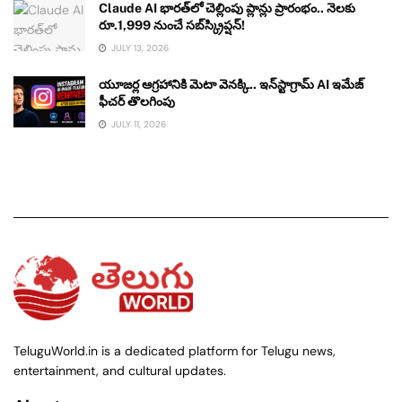
Claude AI భారత్‌లో చెల్లింపు ప్లాన్లు ప్రారంభం.. నెలకు
రూ.1,999 నుంచే సబ్‌స్క్రిప్షన్!
JULY 13, 2026
యూజర్ల ఆగ్రహానికి మెటా వెనక్కి.. ఇన్‌స్టాగ్రామ్ AI ఇమేజ్
ఫీచర్ తొలగింపు
JULY 11, 2026
TeluguWorld.in is a dedicated platform for Telugu news,
entertainment, and cultural updates.