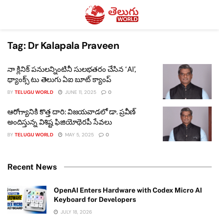
Tag:
Dr Kalapala Praveen
నా క్లినిక్ పనులన్నింటినీ సులభతరం చేసిన ‘AI’,
థ్యాంక్స్ టు తెలుగు ఏఐ బూట్ క్యాంప్
BY
TELUGU WORLD
JUNE 11, 2025
0
ఆరోగ్యానికి కొత్త దారి: విజయవాడలో డా. ప్రవీణ్
అందిస్తున్న విశిష్ట ఫిజియోథెరపీ సేవలు
BY
TELUGU WORLD
MAY 5, 2025
0
Recent News
OpenAI Enters Hardware with Codex Micro AI
Keyboard for Developers
JULY 18, 2026