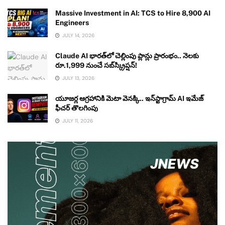
Massive Investment in AI: TCS to Hire 8,900 AI
Engineers
JULY 14, 2026
Claude AI భారత్‌లో చెల్లింపు ప్లాన్లు ప్రారంభం.. నెలకు
రూ.1,999 నుంచే సబ్‌స్క్రిప్షన్!
JULY 13, 2026
యూజర్ల ఆగ్రహానికి మెటా వెనక్కి.. ఇన్‌స్టాగ్రామ్ AI ఇమేజ్
ఫీచర్ తొలగింపు
JULY 11, 2026