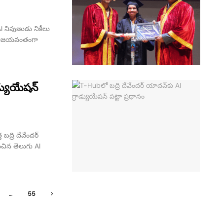
 AI నిపుణుడు నికీలు
ను విజయవంతంగా
డ్యుయేషన్
బద్రి దేవేందర్
ంచిన తెలుగు AI
…
55