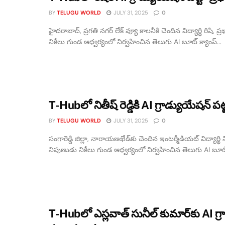
BY
TELUGU WORLD
JULY 31, 2025
0
హైదరాబాద్, ప్రగతి నగర్ లేక్ వ్యూ కాలనీకి చెందిన విద్యార్థి రిషి, ప
నికీలు గుండ ఆధ్వర్యంలో నిర్వహించిన తెలుగు AI బూట్ క్యాంప్...
T-Hubలో నితీష్ రెడ్డికి AI గ్రాడ్యుయేషన్ పట
BY
TELUGU WORLD
JULY 31, 2025
0
సంగారెడ్డి జిల్లా, నారాయణఖేడ్‌కు చెందిన ఇంటర్మీడియట్ విద్యార్థి నితీ
నిపుణుడు నికీలు గుండ ఆధ్వర్యంలో నిర్వహించిన తెలుగు AI బూట్ 
T-Hubలో ఎస్లవాత్ సునీల్ కుమార్‌కు AI గ్