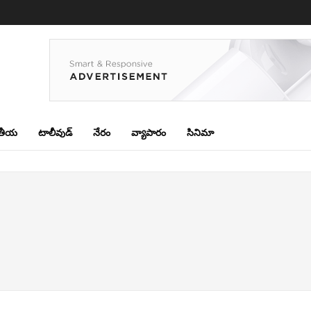
తీయ
టాలీవుడ్
నేరం
వ్యాపారం
సినిమా