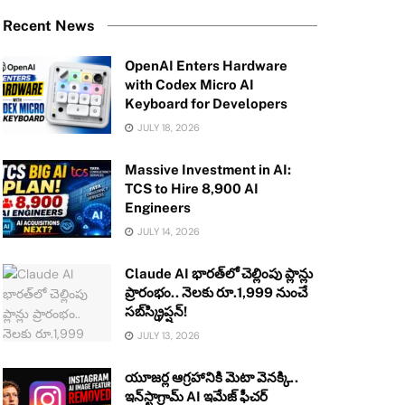
Recent News
OpenAI Enters Hardware
with Codex Micro AI
Keyboard for Developers
JULY 18, 2026
Massive Investment in AI:
TCS to Hire 8,900 AI
Engineers
JULY 14, 2026
Claude AI భారత్‌లో చెల్లింపు ప్లాన్లు
ప్రారంభం.. నెలకు రూ.1,999 నుంచే
సబ్‌స్క్రిప్షన్!
JULY 13, 2026
యూజర్ల ఆగ్రహానికి మెటా వెనక్కి..
ఇన్‌స్టాగ్రామ్ AI ఇమేజ్ ఫీచర్