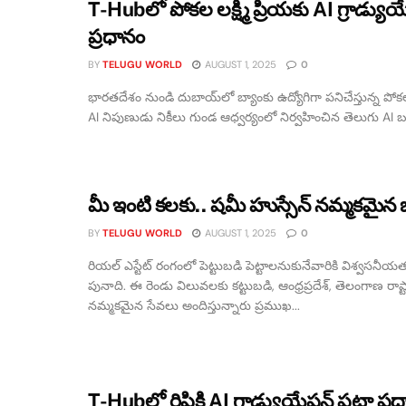
T-Hubలో పోకల లక్ష్మి ప్రియకు AI గ్రాడ్యుయ
ప్రధానం
BY
TELUGU WORLD
AUGUST 1, 2025
0
భారతదేశం నుండి దుబాయ్‌లో బ్యాంకు ఉద్యోగిగా పనిచేస్తున్న పోకల లక
AI నిపుణుడు నికీలు గుండ ఆధ్వర్యంలో నిర్వహించిన తెలుగు AI బూట
మీ ఇంటి కలకు.. షమీ హుస్సేన్ నమ్మకమైన 
BY
TELUGU WORLD
AUGUST 1, 2025
0
రియల్ ఎస్టేట్ రంగంలో పెట్టుబడి పెట్టాలనుకునేవారికి విశ్వసనీయ
పునాది. ఈ రెండు విలువలకు కట్టుబడి, ఆంధ్రప్రదేశ్, తెలంగాణ రాష్ట్ర
నమ్మకమైన సేవలు అందిస్తున్నారు ప్రముఖ...
T-Hubలో రిషికి AI గ్రాడ్యుయేషన్ పట్టా ప్ర