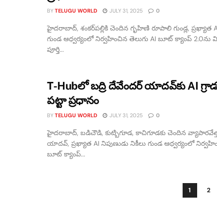
BY
TELUGU WORLD
JULY 31, 2025
0
హైదరాబాద్, శంకర్‌పల్లికి చెందిన గృహిణి రూపాలి గుండ్ల, ప్రఖ్యాత
గుండ ఆధ్వర్యంలో నిర్వహించిన తెలుగు AI బూట్ క్యాంప్ 2.0
పూర్తి...
T-Hubలో బద్రి దేవేందర్ యాదవ్‌కు AI గ్రా
పట్టా ప్రధానం
BY
TELUGU WORLD
JULY 31, 2025
0
హైదరాబాద్, బడిచౌడి, కుట్బిగూడ, కాచిగూడకు చెందిన వ్యాపారవేత్త 
యాదవ్, ప్రఖ్యాత AI నిపుణుడు నికీలు గుండ ఆధ్వర్యంలో నిర్వహి
బూట్ క్యాంప్...
1
2