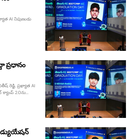
్రఖ్యాత AI నిపుణుడు
్టా ప్రధానం
ష్ రెడ్డి, ప్రఖ్యాత AI
క్యాంప్ 2.0ను...
రాడ్యుయేషన్