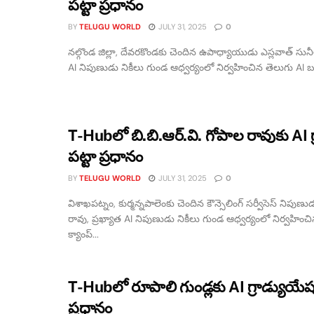
పట్టా ప్రధానం
BY
TELUGU WORLD
JULY 31, 2025
0
నల్గొండ జిల్లా, దేవరకొండకు చెందిన ఉపాధ్యాయుడు ఎస్లవాత్ సునీల
AI నిపుణుడు నికీలు గుండ ఆధ్వర్యంలో నిర్వహించిన తెలుగు AI బూ
T-Hubలో బి.బి.ఆర్.వి. గోపాల రావుకు AI గ
పట్టా ప్రధానం
BY
TELUGU WORLD
JULY 31, 2025
0
విశాఖపట్నం, కుర్మన్నపాలెంకు చెందిన కౌన్సెలింగ్ సర్వీసెస్ నిపుణుడ
రావు, ప్రఖ్యాత AI నిపుణుడు నికీలు గుండ ఆధ్వర్యంలో నిర్వహించ
క్యాంప్...
T-Hubలో రూపాలి గుండ్లకు AI గ్రాడ్యుయేషన
ప్రధానం