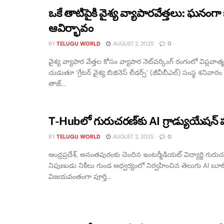
ఒకే తాటిపైకి వైశ్య వ్యాపారవేత్తలు: ఘనంగా 
ఆవిర్భావం
BY
TELUGU WORLD
AUGUST 2, 2025
0
వైశ్య వ్యాపార వేత్తల కోసం వ్యాపార నెట్‌వర్కింగ్ రంగంలో విప్లవాత్
చుడుతూ ‘గ్రేటర్ వైశ్య బిజినెస్ లీడర్స్’ (జీవీబీఎల్) సంస్థ శనివార
తాజ్...
T-Hubలో గురుచరణ్‌కు AI గ్రాడ్యుయేషన్ పట
BY
TELUGU WORLD
AUGUST 2, 2025
0
ఆంధ్రప్రదేశ్, అనంతపురంకు చెందిన ఇంటర్మీడియట్ విద్యార్థి గురుచ
నిపుణుడు నికీలు గుండ ఆధ్వర్యంలో నిర్వహించిన తెలుగు AI బూట్
విజయవంతంగా పూర్తి...