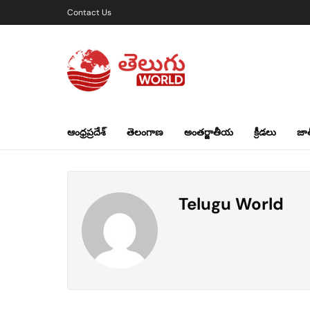
Contact Us
ఆంధ్రప్రదేశ్
తెలంగాణ
అంతర్జాతీయ
క్రీడలు
జా
Telugu World