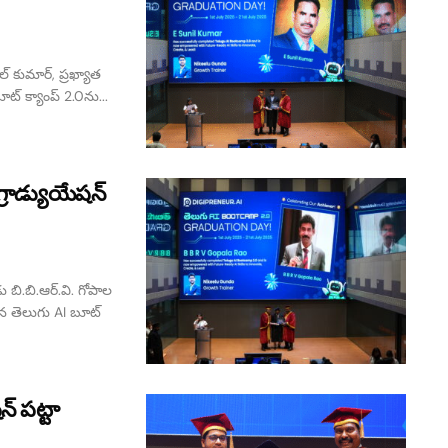
్ కుమార్, ప్రఖ్యాత
ట్ క్యాంప్ 2.0ను...
్రాడ్యుయేషన్
ు బి.బి.ఆర్.వి. గోపాల
ిన తెలుగు AI బూట్
్ పట్టా