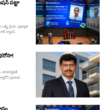
ేషన్ పట్టా
్ష్మి ప్రియ, ప్రఖ్యాత
్ క్యాంప్...
భరోసా!
త, పారదర్శకతే
ాల్లోని ప్రజలకు
ధానం