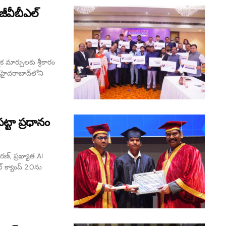
జీవీబీఎల్
మక మార్పులకు శ్రీకారం
ం హైదరాబాద్‌లోని
్టా ప్రధానం
రణ్, ప్రఖ్యాత AI
 క్యాంప్ 2.0ను