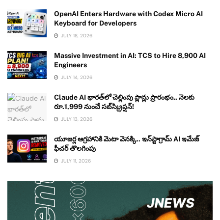
OpenAI Enters Hardware with Codex Micro AI
Keyboard for Developers
JULY 18, 2026
Massive Investment in AI: TCS to Hire 8,900 AI
Engineers
JULY 14, 2026
Claude AI భారత్‌లో చెల్లింపు ప్లాన్లు ప్రారంభం.. నెలకు
రూ.1,999 నుంచే సబ్‌స్క్రిప్షన్!
JULY 13, 2026
యూజర్ల ఆగ్రహానికి మెటా వెనక్కి.. ఇన్‌స్టాగ్రామ్ AI ఇమేజ్
ఫీచర్ తొలగింపు
JULY 11, 2026