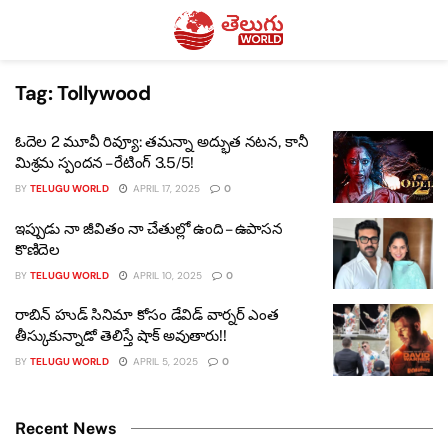
Tag:
Tollywood
ఓదెల 2 మూవీ రివ్యూ: తమన్నా అద్భుత నటన, కానీ
మిశ్రమ స్పందన – రేటింగ్ 3.5/5!
BY
TELUGU WORLD
APRIL 17, 2025
0
ఇప్పుడు నా జీవితం నా చేతుల్లో ఉంది – ఉపాసన
కొణిదెల
BY
TELUGU WORLD
APRIL 10, 2025
0
రాబిన్ హుడ్ సినిమా కోసం డేవిడ్ వార్నర్ ఎంత
తీస్కుకున్నాడో తెలిస్తే షాక్ అవుతారు!!
BY
TELUGU WORLD
APRIL 5, 2025
0
Recent News