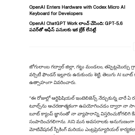
OpenAI Enters Hardware with Codex Micro AI
Keyboard for Developers
OpenAI ChatGPT Work లాంచ్ చేసింది: GPT-5.6
పవర్‌తో ఆఫీస్ పనులకు ఇక బ్రేక్ లేనట్లే
జోగులాంబ గద్వాల్ జిల్లా, గట్టు మండలం, తప్పెట్లమొర్సు గ్
వర్సిటీ ఫౌండర్ ఇల్లూరు ఉరుకుందు శెట్టి, తెలుగు AI బూట్
ఉత్సాహంగా వివరించారు.
“ఈ రోజుల్లో ఆర్టిఫిషియల్ ఇంటెలిజెన్స్ నేర్చుకున్న వారే 
టూల్స్‌ను ఆచరణాత్మకంగా ఉపయోగించడం ద్వారా నా సా
బూట్ క్యాంప్ జ్ఞానంతో నా వ్యాపారాన్ని విస్తరించుకోగ
సంపాదించగలిగాను. AIని మన అవసరాలకు అనుగుణంగా ఎలా
మోటివేషనల్ స్పీకింగ్ మరియు ఎంట్రప్రెన్యూరియల్ కార్య