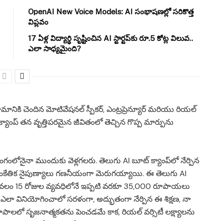
OpenAI New Voice Models: AI సంభాషణల్లో సరికొత్త
విప్లవం
17 ఏళ్ల విద్యార్థి సృష్టించిన AI స్టార్టప్‌కు రూ.5 కోట్ల విలువ..
ఎలా సాధ్యమైంది?
రామానికి చెందిన మోటివేషనల్ స్పీకర్, ఎంట్రప్రెన్యూర్ మరియు రియల్
 క్యాంప్ తన వృత్తిపరమైన జీవితంలో తెచ్చిన గొప్ప మార్పును
ఏ రంగంలోనైనా ముందుకు వెళ్లగలరు. తెలుగు AI బూట్ క్యాంప్‌లో నేర్పిన
ంకేతిక నైపుణ్యాలు గణనీయంగా మెరుగయ్యాయి. ఈ తెలుగు AI
లిగి కేవలం 15 రోజుల వ్యవధిలోనే ఇప్పటి వరకూ 35,000 రూపాయలు
 వినియోగించాలో సరళంగా, అద్భుతంగా నేర్పిన ఈ శిక్షణ, నా
కలాపాలలో సృజనాత్మకతను పెంచడమే కాక, రియల్ వర్సిటీ లక్ష్యాలను