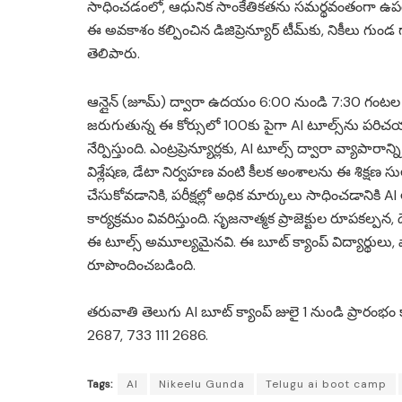
సాధించడంలో, ఆధునిక సాంకేతికతను సమర్థవంతంగా 
ఈ అవకాశం కల్పించిన డిజిప్రెన్యూర్ టీమ్‌కు, నికీలు 
తెలిపారు.
ఆన్లైన్ (జూమ్) ద్వారా ఉదయం 6:00 నుండి 7:30 గంటల వ
జరుగుతున్న ఈ కోర్సులో 100కు పైగా AI టూల్స్‌ను పరిచ
నేర్పిస్తుంది. ఎంట్రప్రెన్యూర్లకు, AI టూల్స్ ద్వారా వ్యాపారాన
విశ్లేషణ, డేటా నిర్వహణ వంటి కీలక అంశాలను ఈ శిక్షణ సుల
చేసుకోవడానికి, పరీక్షల్లో అధిక మార్కులు సాధించడాని
కార్యక్రమం వివరిస్తుంది. సృజనాత్మక ప్రాజెక్టుల రూపకల్ప
ఈ టూల్స్ అమూల్యమైనవి. ఈ బూట్ క్యాంప్ విద్యార్థులు,
రూపొందించబడింది.
తరువాతి తెలుగు AI బూట్ క్యాంప్ జులై 1 నుండి ప్రారంభం 
2687, 733 111 2686.
Tags:
AI
Nikeelu Gunda
Telugu ai boot camp