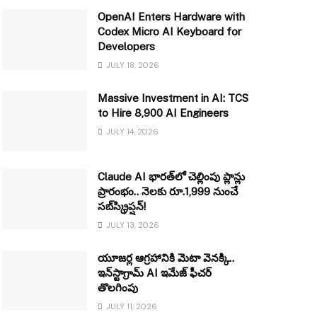
OpenAI Enters Hardware with
Codex Micro AI Keyboard for
Developers
JULY 18, 2026
Massive Investment in AI: TCS
to Hire 8,900 AI Engineers
JULY 14, 2026
Claude AI భారత్‌లో చెల్లింపు ప్లాన్లు
ప్రారంభం.. నెలకు రూ.1,999 నుంచే
సబ్‌స్క్రిప్షన్!
JULY 13, 2026
యూజర్ల ఆగ్రహానికి మెటా వెనక్కి..
ఇన్‌స్టాగ్రామ్ AI ఇమేజ్ ఫీచర్
తొలగింపు
JULY 11, 2026