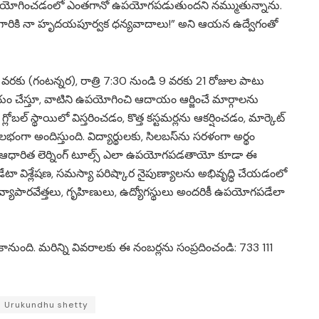
ఉపయోగించడంలో ఎంతగానో ఉపయోగపడుతుందని నమ్ముతున్నాను.
గుండ గారికి నా హృదయపూర్వక ధన్యవాదాలు!” అని ఆయన ఉద్వేగంతో
రకు (గంటన్నర), రాత్రి 7:30 నుండి 9 వరకు 21 రోజుల పాటు
యం చేస్తూ, వాటిని ఉపయోగించి ఆదాయం ఆర్జించే మార్గాలను
్ని గ్లోబల్ స్థాయిలో విస్తరించడం, కొత్త కస్టమర్లను ఆకర్షించడం, మార్కెట్
భంగా అందిస్తుంది. విద్యార్థులకు, సిలబస్‌ను సరళంగా అర్థం
కి AI ఆధారిత లెర్నింగ్ టూల్స్ ఎలా ఉపయోగపడతాయో కూడా ఈ
న, డేటా విశ్లేషణ, సమస్యా పరిష్కార నైపుణ్యాలను అభివృద్ధి చేయడంలో
 వ్యాపారవేత్తలు, గృహిణులు, ఉద్యోగస్థులు అందరికీ ఉపయోగపడేలా
కానుంది. మరిన్ని వివరాలకు ఈ నంబర్లను సంప్రదించండి: 733 111
Urukundhu shetty