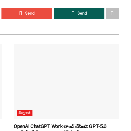
Send
Send
టెక్నాలజీ
OpenAI ChatGPT Work లాంచ్ చేసింది: GPT-5.6