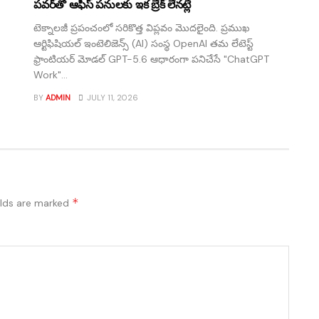
పవర్‌తో ఆఫీస్ పనులకు ఇక బ్రేక్ లేనట్లే
టెక్నాలజీ ప్రపంచంలో సరికొత్త విప్లవం మొదలైంది. ప్రముఖ
ఆర్టిఫిషియల్ ఇంటెలిజెన్స్ (AI) సంస్థ OpenAI తమ లేటెస్ట్
ఫ్రాంటియర్ మోడల్ GPT-5.6 ఆధారంగా పనిచేసే "ChatGPT
Work"...
BY
ADMIN
JULY 11, 2026
*
elds are marked