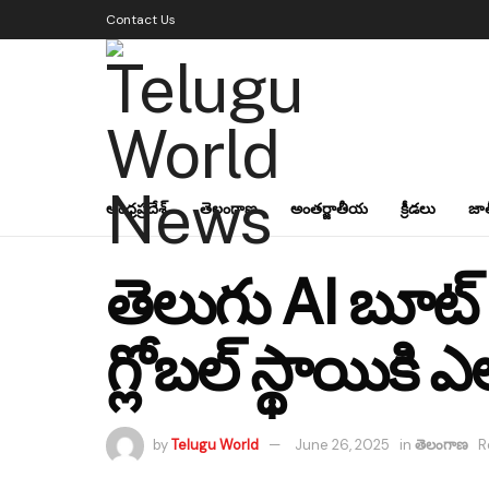
Contact Us
ఆంధ్రప్రదేశ్
తెలంగాణ
అంతర్జాతీయ
క్రీడలు
జా
తెలుగు AI బూట్ 
గ్లోబల్ స్థాయికి 
by
Telugu World
June 26, 2025
in
తెలంగాణ
R