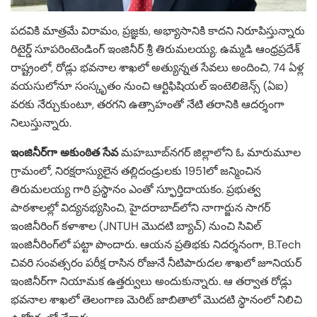
పదవికి మాత్రమే విరామం, ప్రజ్ఞకు, అభ్యాసానికి కాదని నిరూపిస్తున్నారు
రిటైర్డ్ సూపరింటెండింగ్ ఇంజినీర్ శ్రీ తిరుమలయ్య. ఉమ్మడి ఆంధ్రప్రదేశ్
రాష్ట్రంలో, రోడ్లు భవనాల శాఖలో అత్యున్నత సేవలు అందించి, 74 ఏళ్ల
వయసులోనూ సంస్కృతం నుంచి ఆర్టిఫిషియల్ ఇంటెలిజెన్స్ (ఏఐ)
వరకు నేర్చుకుంటూ, తరగని ఉత్సాహంతో నేటి తరానికి ఆదర్శంగా
నిలుస్తున్నారు.
ఇంజినీర్‌గా అకుంఠిత సేవ
మహబూబ్‌నగర్ జిల్లాలోని ఓ మారుమూల
గ్రామంలో, నిరక్షరాస్యులైన తల్లిదండ్రులకు 1951లో జన్మించిన
తిరుమలయ్య గారి ప్రస్థానం ఎంతో స్ఫూర్తిదాయకం. ప్రభుత్వ
పాఠశాలల్లో విద్యనభ్యసించి, హైదరాబాద్‌లోని నాగార్జున సాగర్
ఇంజినీరింగ్ కళాశాల (JNTUH మొదటి బ్యాచ్) నుంచి సివిల్
ఇంజినీరింగ్‌లో పట్టా పొందారు. ఆయన ప్రతిభకు నిదర్శనంగా, B.Tech
చివరి సంవత్సరం పరీక్ష రాసిన రోజునే నీటిపారుదల శాఖలో జూనియర్
ఇంజినీర్‌గా నియామక ఉత్తర్వులు అందుకున్నారు. ఆ తర్వాత రోడ్లు
భవనాల శాఖలో తెలంగాణ మెరిట్ జాబితాలో మొదటి స్థానంలో నిలిచి