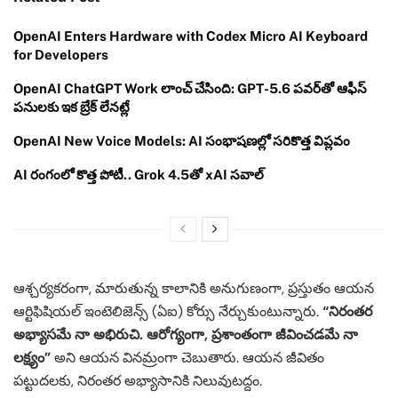
OpenAI Enters Hardware with Codex Micro AI Keyboard
for Developers
OpenAI ChatGPT Work లాంచ్ చేసింది: GPT-5.6 పవర్‌తో ఆఫీస్
పనులకు ఇక బ్రేక్ లేనట్లే
OpenAI New Voice Models: AI సంభాషణల్లో సరికొత్త విప్లవం
AI రంగంలో కొత్త పోటీ.. Grok 4.5తో xAI సవాల్
ఆశ్చర్యకరంగా, మారుతున్న కాలానికి అనుగుణంగా, ప్రస్తుతం ఆయన
ఆర్టిఫిషియల్ ఇంటెలిజెన్స్ (ఏఐ) కోర్సు నేర్చుకుంటున్నారు.
“నిరంతర
అభ్యాసమే నా అభిరుచి. ఆరోగ్యంగా, ప్రశాంతంగా జీవించడమే నా
లక్ష్యం”
అని ఆయన వినమ్రంగా చెబుతారు. ఆయన జీవితం
పట్టుదలకు, నిరంతర అభ్యాసానికి నిలువుటద్దం.