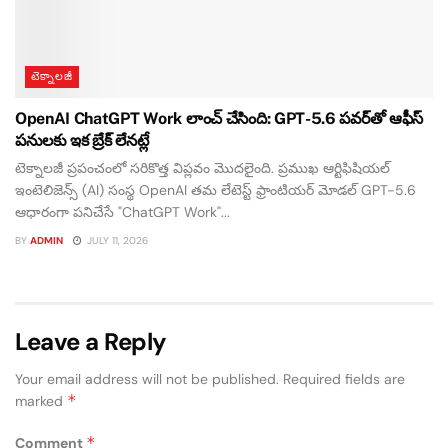
టెక్నాలజీ
OpenAI ChatGPT Work లాంచ్ చేసింది: GPT-5.6 పవర్‌తో ఆఫీస్
పనులకు ఇక బ్రేక్ లేనట్లే
టెక్నాలజీ ప్రపంచంలో సరికొత్త విప్లవం మొదలైంది. ప్రముఖ ఆర్టిఫిషియల్
ఇంటెలిజెన్స్ (AI) సంస్థ OpenAI తమ లేటెస్ట్ ఫ్రాంటియర్ మోడల్ GPT-5.6
ఆధారంగా పనిచేసే "ChatGPT Work"...
BY
ADMIN
JULY 11, 2026
Leave a Reply
Your email address will not be published.
Required fields are
*
marked
*
Comment