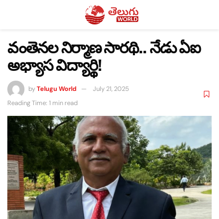
వంతెనల నిర్మాణ సారథి.. నేడు ఏఐ
అభ్యాస విద్యార్థి!
by
Telugu World
July 21, 2025
Reading Time: 1 min read