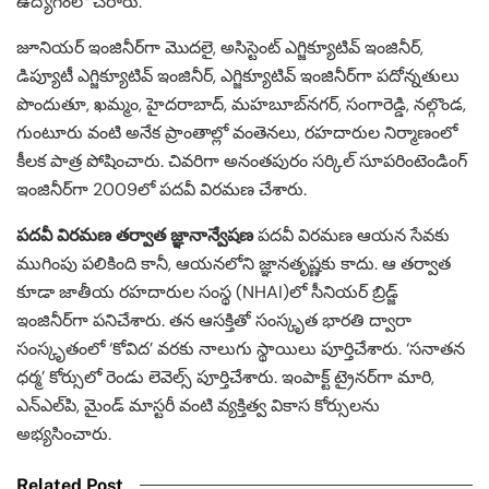
ఉద్యోగంలో చేరారు.
జూనియర్ ఇంజినీర్‌గా మొదలై, అసిస్టెంట్ ఎగ్జిక్యూటివ్ ఇంజినీర్,
డిప్యూటీ ఎగ్జిక్యూటివ్ ఇంజినీర్, ఎగ్జిక్యూటివ్ ఇంజినీర్‌గా పదోన్నతులు
పొందుతూ, ఖమ్మం, హైదరాబాద్, మహబూబ్‌నగర్, సంగారెడ్డి, నల్గొండ,
గుంటూరు వంటి అనేక ప్రాంతాల్లో వంతెనలు, రహదారుల నిర్మాణంలో
కీలక పాత్ర పోషించారు. చివరిగా అనంతపురం సర్కిల్ సూపరింటెండింగ్
ఇంజినీర్‌గా 2009లో పదవీ విరమణ చేశారు.
పదవీ విరమణ తర్వాత జ్ఞానాన్వేషణ
పదవీ విరమణ ఆయన సేవకు
ముగింపు పలికింది కానీ, ఆయనలోని జ్ఞానతృష్ణకు కాదు. ఆ తర్వాత
కూడా జాతీయ రహదారుల సంస్థ (NHAI)లో సీనియర్ బ్రిడ్జ్
ఇంజినీర్‌గా పనిచేశారు. తన ఆసక్తితో సంస్కృత భారతి ద్వారా
సంస్కృతంలో ‘కోవిద’ వరకు నాలుగు స్థాయిలు పూర్తిచేశారు. ‘సనాతన
ధర్మ’ కోర్సులో రెండు లెవెల్స్ పూర్తిచేశారు. ఇంపాక్ట్ ట్రైనర్‌గా మారి,
ఎన్‌ఎల్‌పి, మైండ్ మాస్టరీ వంటి వ్యక్తిత్వ వికాస కోర్సులను
అభ్యసించారు.
Related Post