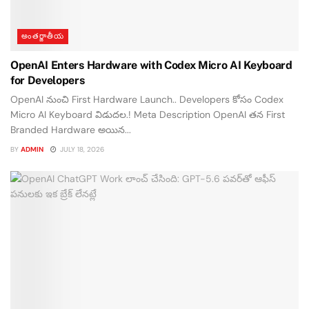
అంతర్జాతీయ
OpenAI Enters Hardware with Codex Micro AI Keyboard
for Developers
OpenAI నుంచి First Hardware Launch.. Developers కోసం Codex
Micro AI Keyboard విడుదల.! Meta Description OpenAI తన First
Branded Hardware అయిన...
BY
ADMIN
JULY 18, 2026