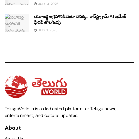
JULY 13, 2026
యూజర్ల ఆగ్రహానికి మెటా వెనక్కి.. ఇన్‌స్టాగ్రామ్ AI ఇమేజ్
ఫీచర్ తొలగింపు
JULY 11, 2026
TeluguWorld.in is a dedicated platform for Telugu news,
entertainment, and cultural updates.
About
About Us