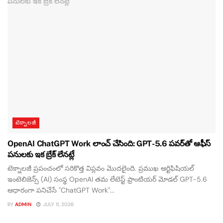
టెక్నాలజీ
OpenAI ChatGPT Work లాంచ్ చేసింది: GPT-5.6 పవర్‌తో ఆఫీస్
పనులకు ఇక బ్రేక్ లేనట్లే
టెక్నాలజీ ప్రపంచంలో సరికొత్త విప్లవం మొదలైంది. ప్రముఖ ఆర్టిఫిషియల్
ఇంటెలిజెన్స్ (AI) సంస్థ OpenAI తమ లేటెస్ట్ ఫ్రాంటియర్ మోడల్ GPT-5.6
ఆధారంగా పనిచేసే "ChatGPT Work"...
BY
ADMIN
JULY 11, 2026