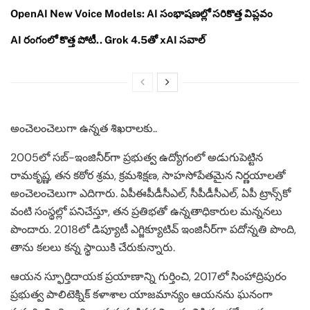
OpenAI New Voice Models: AI సంభాషణల్లో సరికొత్త విప్లవం
AI రంగంలో కొత్త పోటీ.. Grok 4.5తో xAI సవాల్
అంచెలంచెలుగా ఉన్నత శిఖరాలకు..
2005లో సబ్-ఇంజినీర్‌గా ప్రభుత్వ ఉద్యోగంలో అడుగుపెట్టిన
రామకృష్ణ, తన కఠోర శ్రమ, క్రమశిక్షణ, సాహసోపేతమైన నిర్ణయాలతో
అంచెలంచెలుగా ఎదిగారు. ఏపీఈపీడీసీఎల్, సీపీడీసీఎల్, ఏపీ ట్రాన్స్‌కో
వంటి సంస్థల్లో పనిచేస్తూ, తన ప్రతిభతో ఉన్నతాధికారుల మన్ననలు
పొందారు. 2018లో డిప్యూటీ ఎగ్జిక్యూటివ్ ఇంజినీర్‌గా పదోన్నతి పొంది,
తాను కలలు కన్న స్థాయికి చేరుకున్నారు.
ఆయన స్ఫూర్తిదాయక ప్రయాణాన్ని గుర్తించి, 2017లో సింహాద్రిపురం
ప్రభుత్వ పాలిటెక్నిక్ కళాశాల యాజమాన్యం ఆయనను ఘనంగా