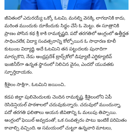
జీవితంలో ఎదురయ్యే ఒక్కో ఓటమి, మనల్ని వెనక్కి లాగడానికి కాదు,
మరింత ముందుకు దూకేందుకు సిద్ధం చేసే ఓ మెట్టు. ఈ సూత్రానికి
ప్రాణం పోసిన కథ శ్రీ కాకి రామకృష్ణది. పదో తరగతిలో ఆంగ్లంలో ఉత్తీర్ణత
సాధించలేక, విద్యా సంవత్సరాన్ని కోల్పోయిన ఓ సాధారణ కూలీ
కుటుంబ విద్యార్థి, అదే ఓటమిని తన పట్టుదలకు పునాదిగా
మార్చుకొని, నేడు ఆంధ్రప్రదేశ్ ట్రాన్స్‌కోలో డిప్యూటీ ఎగ్జిక్యూటివ్
ఇంజినీర్‌గా ఉన్నత స్థానంలో నిలిచిన వైనం, ఎందరో యువతకు
స్ఫూర్తిదాయకం.
శ్రీశైలం సాక్షిగా.. ఓటమిని జయించి..
కడప జిల్లా పులివెందులకు చెందిన రామకృష్ణ, శ్రీశైలంలోని ఏపీ
రెసిడెన్షియల్ పాఠశాలలో చదువుకున్నారు. చదువులో ముందున్నా,
పదో తరగతి ఫలితాలు ఆయన జీవితాన్ని ఓ మలుపు తిప్పాయి.
ఆంగ్లంలో ఫెయిల్ అవ్వడంతో, ఒక సంవత్సరం పాటు ఇంటికే పరిమితం
కావాల్సి వచ్చింది. ఆ సమయంలో చుట్టూ ఉన్నవారి మాటలు,