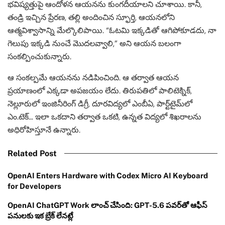
భవిష్యత్తుపై ఆందోళన ఆయనను కుంగదీయాలని చూశాయి. కానీ,
తండ్రి ఇచ్చిన ప్రేరణ, తల్లి అందించిన స్ఫూర్తి, ఆయనలోని
ఆత్మవిశ్వాసాన్ని మేల్కొలిపాయి. “ఓటమి ఇక్కడితో ఆగిపోకూడదు, నా
గెలుపు ఇక్కడి నుంచే మొదలవ్వాలి,” అని ఆయన బలంగా
సంకల్పించుకున్నారు.
ఆ సంకల్పమే ఆయనను నడిపించింది. ఆ తర్వాత ఆయన
ప్రయాణంలో ఎక్కడా అపజయం లేదు. తిరుపతిలో పాలిటెక్నిక్,
నెల్లూరులో ఇంజినీరింగ్ డిగ్రీ, దూరవిద్యలో ఎంబీఏ, పార్ట్‌టైమ్‌లో
ఎం.టెక్… ఇలా ఒకదాని తర్వాత ఒకటి, ఉన్నత విద్యలో శిఖరాలను
అధిరోహిస్తూనే ఉన్నారు.
Related Post
OpenAI Enters Hardware with Codex Micro AI Keyboard
for Developers
OpenAI ChatGPT Work లాంచ్ చేసింది: GPT-5.6 పవర్‌తో ఆఫీస్
పనులకు ఇక బ్రేక్ లేనట్లే