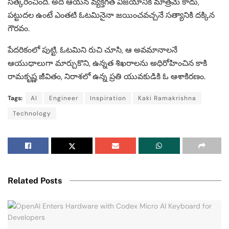
సత్కరించింది. అది ఆయన వ్యక్తిగత విజయానికి మాత్రమే కాదు,
పట్టుదల ఉంటే ఎంతటి ఓటమినైనా జయించవచ్చనే సత్యానికి దక్కిన
గౌరవం.
పేదరికంలో పుట్టి, ఓటమిని రుచి చూసి, ఆ అవమానాలనే
ఆయుధాలుగా మార్చుకొని, ఉన్నత శిఖరాలను అధిరోహించిన కాకి
రామకృష్ణ జీవితం, నిరాశలో ఉన్న ప్రతి యువకుడికి ఓ ఆశాకిరణం.
Tags:
AI
Engineer
Inspiration
Kaki Ramakrishna
Technology
Related Posts