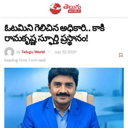
ఓటమిని గెలిచిన అధికారి.. కాకి
రామకృష్ణ స్ఫూర్తి ప్రస్థానం!
by
Telugu World
July 22, 2025
Reading Time: 1 min read