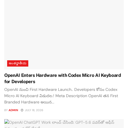
అంతర్జాతీయ
OpenAI Enters Hardware with Codex Micro AI Keyboard
for Developers
OpenAI నుంచి First Hardware Launch.. Developers కోసం Codex
Micro AI Keyboard విడుదల.! Meta Description OpenAI తన First
Branded Hardware అయిన...
BY
ADMIN
JULY 18, 2026