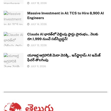
JULY 18, 2026
Massive Investment in AI: TCS to Hire 8,900 AI
Engineers
JULY 14, 2026
Claude AI భారత్‌లో చెల్లింపు ప్లాన్లు ప్రారంభం.. నెలకు
రూ.1,999 నుంచే సబ్‌స్క్రిప్షన్!
JULY 13, 2026
యూజర్ల ఆగ్రహానికి మెటా వెనక్కి.. ఇన్‌స్టాగ్రామ్ AI ఇమేజ్
ఫీచర్ తొలగింపు
JULY 11, 2026