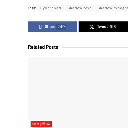
Tags:
Hyderabad
Shadow text
Shadow typogr
Share
249
Tweet
156
Related Posts
అంతర్జాతీయ