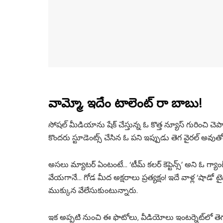
వామ్మో, ఇదేం టాలెంట్ రా బాబు!
సోషల్ మీడియాను షేక్ చేస్తున్న ఓ కొత్త న్యూస్ గురించి చెప్
కొందరు స్టూడెంట్స్ చేసిన ఓ పని ఇప్పుడు తెగ వైరల్ అవుతో
అసలు మ్యాటర్ ఏంటంటే… ‘టీమ్ కలర్ కెప్టెన్స్’ అని ఓ గ్యాంగ్…
వేయగానే… గోడ మీద అక్షరాలు ప్రత్యక్షం! ఇదే వాళ్ల ‘షాడో టైప
ముక్కున వేలేసుకుంటున్నారు.
ఇక అప్పటి నుంచి ఈ ఫొటోలు, వీడియోలు ఇంటర్నెట్‌లో తెగ చ