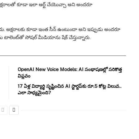
ు. అక్షరాలతో కూడా ఇలా ఆర్ట్ చేయొచ్చా అని అందరూ
కాదు. అక్షరాలకు కూడా ఇంత సీన్ ఉంటుందా అని ఇప్పుడు అందరూ
మ టాలెంట్‌తో సోషల్ మీడియాను షేక్ చేస్తున్నారు.
OpenAI New Voice Models: AI సంభాషణల్లో సరికొత్త
విప్లవం
17 ఏళ్ల విద్యార్థి సృష్టించిన AI స్టార్టప్‌కు రూ.5 కోట్ల విలువ..
ఎలా సాధ్యమైంది?