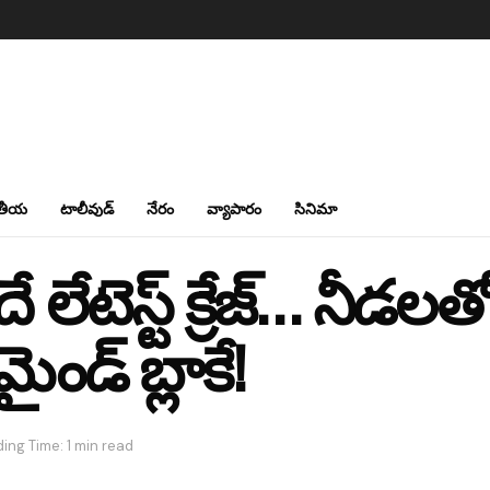
తీయ
టాలీవుడ్
నేరం
వ్యాపారం
సినిమా
లేటెస్ట్ క్రేజ్… నీడలత
ైండ్ బ్లాకే!
ing Time: 1 min read