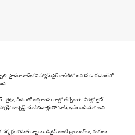
పాలి. హైదరాబాద్‌లోని హ్యామ్‌స్టెక్ కాలేజీలో జరిగిన ఓ ఈవెంట్‌లో
ంది.
 లైట్లు, నీడలతో అక్షరాలను గాల్లో తేల్చేశారు! చీకట్లో లైట్
ోగ్రఫీ’ కాన్సెప్ట్. చూసినవాళ్లంతా ‘వావ్, ఇదేం ఐడియా!’ అని
క్కర్లు కొడుతున్నాయి. డిజైన్ అంటే డ్రాయింగ్‌లు, రంగులు