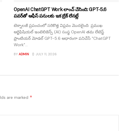
OpenAI ChatGPT Work లాంచ్ చేసింది: GPT-5.6
పవర్‌తో ఆఫీస్ పనులకు ఇక బ్రేక్ లేనట్లే
టెక్నాలజీ ప్రపంచంలో సరికొత్త విప్లవం మొదలైంది. ప్రముఖ
ఆర్టిఫిషియల్ ఇంటెలిజెన్స్ (AI) సంస్థ OpenAI తమ లేటెస్ట్
ఫ్రాంటియర్ మోడల్ GPT-5.6 ఆధారంగా పనిచేసే "ChatGPT
Work"...
BY
ADMIN
JULY 11, 2026
*
elds are marked