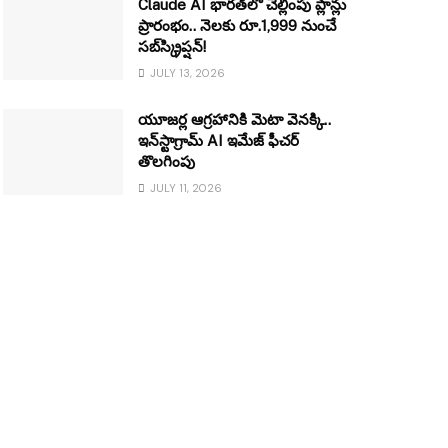
Claude AI భారత్‌లో చెల్లింపు ప్లాన్లు
ప్రారంభం.. నెలకు రూ.1,999 నుంచే
సబ్‌స్క్రిప్షన్!
JULY 13, 2026
యూజర్ల ఆగ్రహానికి మెటా వెనక్కి..
ఇన్‌స్టాగ్రామ్ AI ఇమేజ్ ఫీచర్
తొలగింపు
JULY 11, 2026