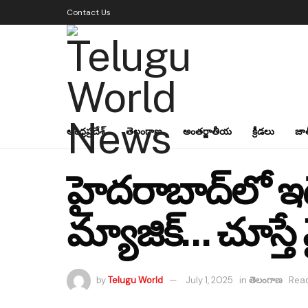
Contact Us
ఆంధ్రప్రదేశ్
తెలంగాణ
అంతర్జాతీయ
క్రీడలు
జా
హైదరాబాద్‌లో ఇదే 
మ్యాజిక్… చూస్తే మ
by
Telugu World
July 1, 2025
in
తెలంగాణ
Read