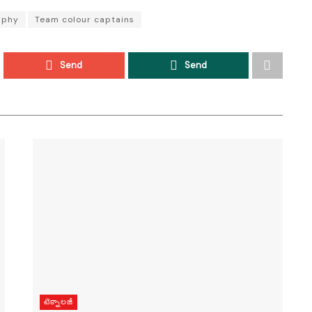
aphy
Team colour captains
Send
Send
టెక్నాలజీ