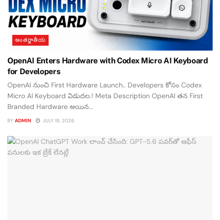
అంతర్జాతీయ
OpenAI Enters Hardware with Codex Micro AI Keyboard
for Developers
OpenAI నుంచి First Hardware Launch.. Developers కోసం Codex
Micro AI Keyboard విడుదల.! Meta Description OpenAI తన First
Branded Hardware అయిన...
BY
ADMIN
JULY 18, 2026