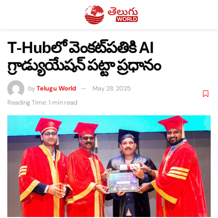
T-Hubలో వెంకట్‌పతికి AI
గ్రాడ్యుయేషన్ పట్టా ప్రధానం
by
Telugu World
May 28, 2025
Reading Time: 1 min read