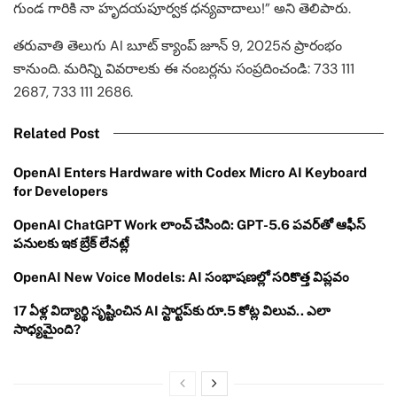
గుండ గారికి నా హృదయపూర్వక ధన్యవాదాలు!” అని తెలిపారు.
తరువాతి తెలుగు AI బూట్ క్యాంప్ జూన్ 9, 2025న ప్రారంభం
కానుంది. మరిన్ని వివరాలకు ఈ నంబర్లను సంప్రదించండి: 733 111
2687, 733 111 2686.
Related Post
OpenAI Enters Hardware with Codex Micro AI Keyboard
for Developers
OpenAI ChatGPT Work లాంచ్ చేసింది: GPT-5.6 పవర్‌తో ఆఫీస్
పనులకు ఇక బ్రేక్ లేనట్లే
OpenAI New Voice Models: AI సంభాషణల్లో సరికొత్త విప్లవం
17 ఏళ్ల విద్యార్థి సృష్టించిన AI స్టార్టప్‌కు రూ.5 కోట్ల విలువ.. ఎలా
సాధ్యమైంది?