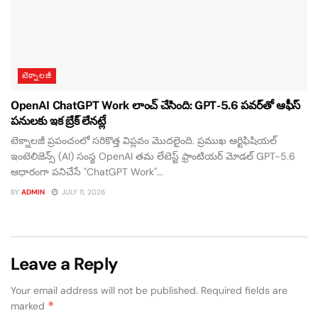
టెక్నాలజీ
OpenAI ChatGPT Work లాంచ్ చేసింది: GPT-5.6 పవర్‌తో ఆఫీస్
పనులకు ఇక బ్రేక్ లేనట్లే
టెక్నాలజీ ప్రపంచంలో సరికొత్త విప్లవం మొదలైంది. ప్రముఖ ఆర్టిఫిషియల్
ఇంటెలిజెన్స్ (AI) సంస్థ OpenAI తమ లేటెస్ట్ ఫ్రాంటియర్ మోడల్ GPT-5.6
ఆధారంగా పనిచేసే "ChatGPT Work"...
BY
ADMIN
JULY 11, 2026
Leave a Reply
Your email address will not be published.
Required fields are
*
marked