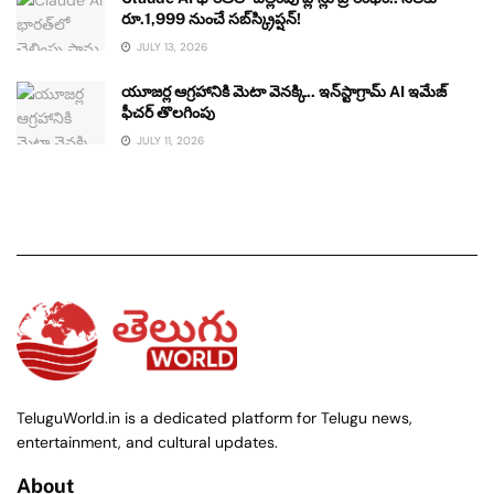
రూ.1,999 నుంచే సబ్‌స్క్రిప్షన్!
JULY 13, 2026
యూజర్ల ఆగ్రహానికి మెటా వెనక్కి.. ఇన్‌స్టాగ్రామ్ AI ఇమేజ్
ఫీచర్ తొలగింపు
JULY 11, 2026
TeluguWorld.in is a dedicated platform for Telugu news,
entertainment, and cultural updates.
About