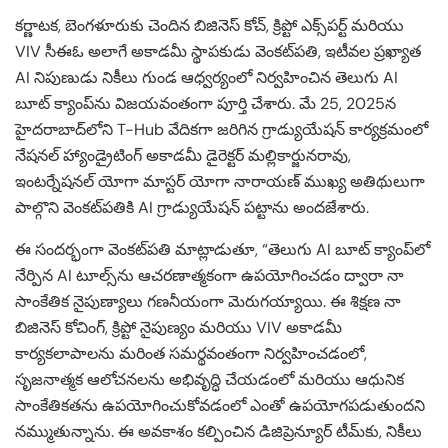
కర్ణాటక, బెంగళూరుకు చెందిన బిజినెస్ కోచ్, క్రిప్టో ఎక్స్‌పర్ట్ మరియు
VIV సీఈఓ అలాగే అకాడమీ స్థాపకుడు వెంకట్‌పతి, ఇటీవల ప్రఖ్యాత
AI నిపుణుడు నికీలు గుండ ఆధ్వర్యంలో నిర్వహించిన తెలుగు AI
బూట్ క్యాంప్‌ను విజయవంతంగా పూర్తి చేశారు. మే 25, 2025న
హైదరాబాద్‌లోని T-Hub వేదికగా జరిగిన గ్రాడ్యుయేషన్ కార్యక్రమంలో
నేషనల్ హ్యాండ్రైటింగ్ అకాడమీ డైరెక్టర్ మల్లికార్జునరావు,
ఇంటర్నేషనల్ యోగా మాస్టర్ యోగా నారాయణ్ ముఖ్య అతిథులుగా
పాల్గొని వెంకట్‌పతికి AI గ్రాడ్యుయేషన్ పట్టాను అందజేశారు.
ఈ సందర్భంగా వెంకట్‌పతి మాట్లాడుతూ, “తెలుగు AI బూట్ క్యాంప్‌లో
నేర్పిన AI టూల్స్‌ను ఆచరణాత్మకంగా ఉపయోగించడం ద్వారా నా
సాంకేతిక నైపుణ్యాలు గణనీయంగా మెరుగయ్యాయి. ఈ శిక్షణ నా
బిజినెస్ కోచింగ్, క్రిప్టో నైపుణ్యం మరియు VIV అకాడమీ
కార్యకలాపాలను మరింత సమర్థవంతంగా నిర్వహించడంలో,
సృజనాత్మక ఆలోచనలను అభివృద్ధి చేయడంలో మరియు ఆధునిక
సాంకేతికతను ఉపయోగించుకోవడంలో ఎంతో ఉపయోగపడుతుందని
నమ్ముతున్నాను. ఈ అవకాశం కల్పించిన డిజిప్రెన్యూర్ టీమ్‌కు, నికీలు