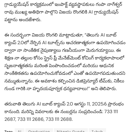
గ్రాడ్యుయేషన్ కార్యక్రమంలో ఇంపాక్ట్ వ్యవస్థాపకులు గంపా నాగేశ్వర్
రావు ముఖ్య అతిథిగా పాల్గొని విజయ రొంగలికి AI గ్రాడ్యుయేషన్
పట్టాను అందజేశారు.
ఈ సందర్భంగా విజయ రొంగలి మాట్లాడుతూ, “తెలుగు AI బూట్
క్యాంప్ 2.0లో నేర్పిన AI టూల్స్‌ను ఆచరణాత్మకంగా ఉపయోగించడం
ద్వారా నా సాంకేతిక నైపుణ్యాలు గణనీయంగా మెరుగయ్యాయి. ఈ
శిక్షణ నా తల్లుల కోసం స్ట్రెస్ ఫ్రీ మేనేజ్‌మెంట్ కోచింగ్ కార్యకలాపాలలో
సృజనాత్మకతను మరింత పెంపొందించడంలో మరియు ఆధునిక
సాంకేతికతను ఉపయోగించుకోవడంలో ఎంతో ఉపయోగపడుతుందని
నమ్ముతున్నాను. ఈ అవకాశం కల్పించిన డిజిప్రెన్యూర్ టీమ్‌కు, నికీలు
గుండ గారికి నా హృదయపూర్వక ధన్యవాదాలు!” అని తెలిపారు.
తరువాతి తెలుగు AI బూట్ క్యాంప్ 2.0 ఆగస్టు 11, 2025న ప్రారంభం
కానుంది. మరిన్ని వివరాలకు ఈ నంబర్లను సంప్రదించండి: 733 111
2687, 733 111 2686, 733 111 2688.
Tags:
AI
Graduation
Nikeelu Gunda
T-hub