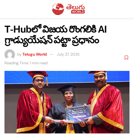
T-Hubలో విజయ రొంగలికి AI
గ్రాడ్యుయేషన్ పట్టా ప్రధానం
by
Telugu World
July 27, 2025
Reading Time: 1 min read