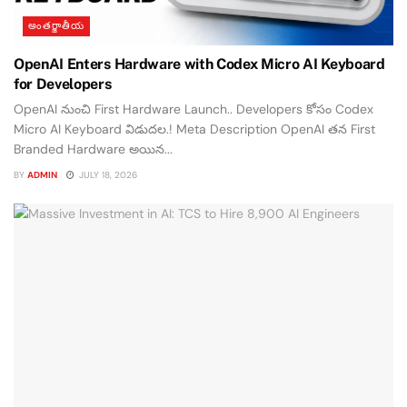
అంతర్జాతీయ
OpenAI Enters Hardware with Codex Micro AI Keyboard
for Developers
OpenAI నుంచి First Hardware Launch.. Developers కోసం Codex
Micro AI Keyboard విడుదల.! Meta Description OpenAI తన First
Branded Hardware అయిన...
BY
ADMIN
JULY 18, 2026