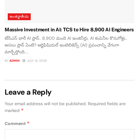
అంతర్జాతీయ
Massive Investment in AI: TCS to Hire 8,900 AI Engineers
టీసీఎస్ భారీ AI ప్లాన్.. 8,900 మంది AI ఇంజినీర్లు, AI కంపెనీల కొనుగోళ్లు..
అసలు ప్లాన్ ఏంటి? ఆర్టిఫిషియల్ ఇంటెలిజెన్స్ (AI) ప్రపంచాన్ని వేగంగా
మార్చేస్తోంది....
BY
ADMIN
JULY 14, 2026
Leave a Reply
Your email address will not be published.
Required fields are
*
marked
*
Comment