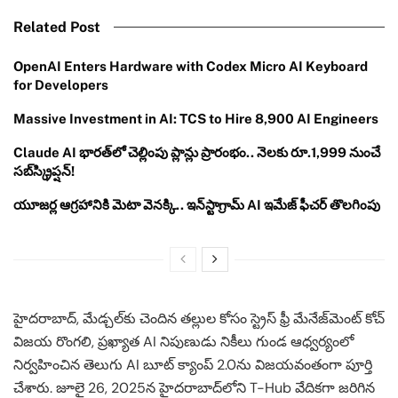
Related Post
OpenAI Enters Hardware with Codex Micro AI Keyboard
for Developers
Massive Investment in AI: TCS to Hire 8,900 AI Engineers
Claude AI భారత్‌లో చెల్లింపు ప్లాన్లు ప్రారంభం.. నెలకు రూ.1,999 నుంచే
సబ్‌స్క్రిప్షన్!
యూజర్ల ఆగ్రహానికి మెటా వెనక్కి.. ఇన్‌స్టాగ్రామ్ AI ఇమేజ్ ఫీచర్ తొలగింపు
హైదరాబాద్, మేడ్చల్‌కు చెందిన తల్లుల కోసం స్ట్రెస్ ఫ్రీ మేనేజ్‌మెంట్ కోచ్
విజయ రొంగలి, ప్రఖ్యాత AI నిపుణుడు నికీలు గుండ ఆధ్వర్యంలో
నిర్వహించిన తెలుగు AI బూట్ క్యాంప్ 2.0ను విజయవంతంగా పూర్తి
చేశారు. జూలై 26, 2025న హైదరాబాద్‌లోని T-Hub వేదికగా జరిగిన