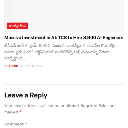
అంతర్జాతీయ
Massive Investment in AI: TCS to Hire 8,900 AI Engineers
టీసీఎస్ భారీ AI ప్లాన్.. 8,900 మంది AI ఇంజినీర్లు, AI కంపెనీల కొనుగోళ్లు..
అసలు ప్లాన్ ఏంటి? ఆర్టిఫిషియల్ ఇంటెలిజెన్స్ (AI) ప్రపంచాన్ని వేగంగా
మార్చేస్తోంది....
BY
ADMIN
JULY 14, 2026
Leave a Reply
Your email address will not be published.
Required fields are
*
marked
*
Comment