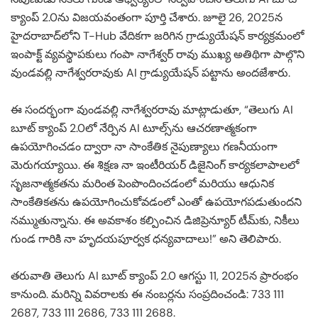
క్యాంప్ 2.0ను విజయవంతంగా పూర్తి చేశారు. జూలై 26, 2025న
హైదరాబాద్‌లోని T-Hub వేదికగా జరిగిన గ్రాడ్యుయేషన్ కార్యక్రమంలో
ఇంపాక్ట్ వ్యవస్థాపకులు గంపా నాగేశ్వర్ రావు ముఖ్య అతిథిగా పాల్గొని
వుండవల్లి నాగేశ్వరరావుకు AI గ్రాడ్యుయేషన్ పట్టాను అందజేశారు.
ఈ సందర్భంగా వుండవల్లి నాగేశ్వరరావు మాట్లాడుతూ, “తెలుగు AI
బూట్ క్యాంప్ 2.0లో నేర్పిన AI టూల్స్‌ను ఆచరణాత్మకంగా
ఉపయోగించడం ద్వారా నా సాంకేతిక నైపుణ్యాలు గణనీయంగా
మెరుగయ్యాయి. ఈ శిక్షణ నా ఇంటీరియర్ డిజైనింగ్ కార్యకలాపాలలో
సృజనాత్మకతను మరింత పెంపొందించడంలో మరియు ఆధునిక
సాంకేతికతను ఉపయోగించుకోవడంలో ఎంతో ఉపయోగపడుతుందని
నమ్ముతున్నాను. ఈ అవకాశం కల్పించిన డిజిప్రెన్యూర్ టీమ్‌కు, నికీలు
గుండ గారికి నా హృదయపూర్వక ధన్యవాదాలు!” అని తెలిపారు.
తరువాతి తెలుగు AI బూట్ క్యాంప్ 2.0 ఆగస్టు 11, 2025న ప్రారంభం
కానుంది. మరిన్ని వివరాలకు ఈ నంబర్లను సంప్రదించండి: 733 111
2687, 733 111 2686, 733 111 2688.