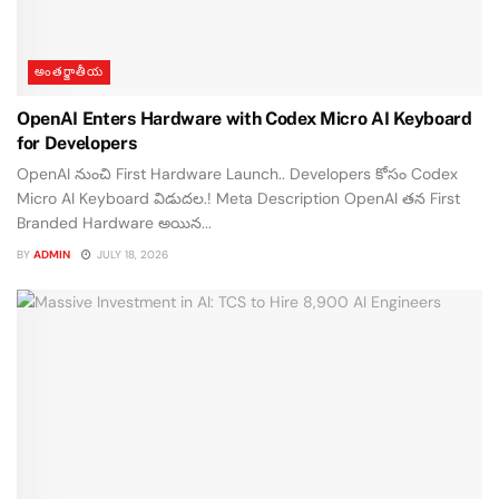
అంతర్జాతీయ
OpenAI Enters Hardware with Codex Micro AI Keyboard
for Developers
OpenAI నుంచి First Hardware Launch.. Developers కోసం Codex
Micro AI Keyboard విడుదల.! Meta Description OpenAI తన First
Branded Hardware అయిన...
BY
ADMIN
JULY 18, 2026