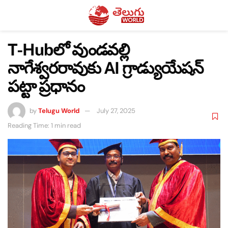
T-Hubలో వుండవల్లి
నాగేశ్వరరావుకు AI గ్రాడ్యుయేషన్
పట్టా ప్రధానం
by
Telugu World
July 27, 2025
Reading Time: 1 min read