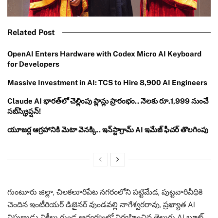
Related Post
OpenAI Enters Hardware with Codex Micro AI Keyboard
for Developers
Massive Investment in AI: TCS to Hire 8,900 AI Engineers
Claude AI భారత్‌లో చెల్లింపు ప్లాన్లు ప్రారంభం.. నెలకు రూ.1,999 నుంచే
సబ్‌స్క్రిప్షన్!
యూజర్ల ఆగ్రహానికి మెటా వెనక్కి.. ఇన్‌స్టాగ్రామ్ AI ఇమేజ్ ఫీచర్ తొలగింపు
గుంటూరు జిల్లా, చిలకలూరిపేట నగరంలోని పట్టిమేడ, పుట్టవారివీధికి
చెందిన ఇంటీరియర్ డిజైనర్ వుండవల్లి నాగేశ్వరరావు, ప్రఖ్యాత AI
నిపుణుడు నికీలు గుండ ఆధ్వర్యంలో నిర్వహించిన తెలుగు AI బూట్