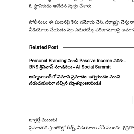
ఓ స్థానికుడు ఆవేదన వ్యక్తం చేశారు.
పోలీసులు ఈ ఘటనపై కేసు నమోదు చేసి, దర్యాప్తు చేస్తున్నా
వీడియోలు చేయడం వల్ల ఎదురయ్యే పరిణామాలపై అవగాహన కల
Related Post
Personal Branding నుండి Passive Income వరకు –
BNS శ్రీనివాస్ సూచనలు – AI Social Summit
అహ్మదాబాద్‌లో విమాన ప్రమాదం: అగ్నికుండం నుంచి
నడుచుకుంటూ వచ్చిన మృత్యుంజయుడు!
జాగ్రత్తే ముందు!
ప్రమాదకర ప్రాంతాల్లో రీల్స్, వీడియోలు చేసే ముందు భద్ర