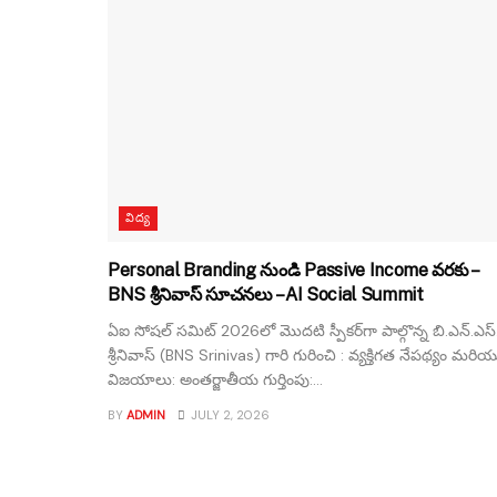
విద్య
Personal Branding నుండి Passive Income వరకు –
BNS శ్రీనివాస్ సూచనలు – AI Social Summit
ఏఐ సోషల్ సమిట్ 2026లో మొదటి స్పీకర్‌గా పాల్గొన్న బి.ఎన్.ఎస్
శ్రీనివాస్ (BNS Srinivas) గారి గురించి : వ్యక్తిగత నేపథ్యం మరియ
విజయాలు: అంతర్జాతీయ గుర్తింపు:...
BY
ADMIN
JULY 2, 2026