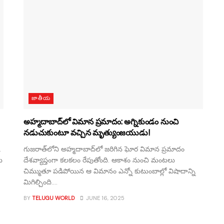
జాతీయ
అహ్మదాబాద్‌లో విమాన ప్రమాదం: అగ్నికుండం నుంచి
నడుచుకుంటూ వచ్చిన మృత్యుంజయుడు!
.
గుజరాత్‌లోని అహ్మదాబాద్‌లో జరిగిన ఘోర విమాన ప్రమాదం
ు
దేశవ్యాప్తంగా కలకలం రేపుతోంది. ఆకాశం నుంచి మంటలు
చిమ్ముతూ పడిపోయిన ఆ విమానం ఎన్నో కుటుంబాల్లో విషాదాన్ని
మిగిల్చింది....
BY
TELUGU WORLD
JUNE 16, 2025