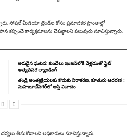
రు. సోషల్ మీడియా ట్రెండ్‌ల కోసం ప్రమాదకర ప్రాంతాల్లో
్పించే కార్యక్రమాలను చేపట్టాలని పలువురు సూచిస్తున్నారు.
అరుదైన ఘటన: కుందేలు ఇంజన్‌లోకి వెళ్లడంతో ఫ్లైట్
అత్యవసర ల్యాండింగ్
తండ్రి అంత్యక్రియలకు కొడుకు నిరాకరణ, కూతురు ఆదరణ! :
మహబూబ్‌నగర్‌లో ఆస్తి వివాదం
తా చర్యలు తీసుకోవాలని అధికారులు సూచిస్తున్నారు.