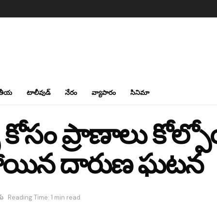
తీయ
టాలీవుడ్
నేరం
వ్యాపారం
సినిమా
స్ కోసం ప్రాణాలు కోల
ుపోయిన దారుణ ఘటన
య
Reading Time: 1 min read