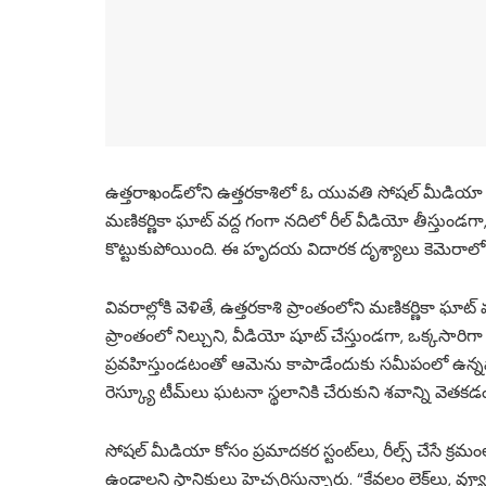
ఉత్తరాఖండ్‌లోని ఉత్తరకాశిలో ఓ యువతి సోషల్ మీడియా 
మణికర్ణికా ఘాట్ వద్ద గంగా నదిలో రీల్ వీడియో తీస్తుండగ
కొట్టుకుపోయింది. ఈ హృదయ విదారక దృశ్యాలు కెమెరాలో రి
వివరాల్లోకి వెళితే, ఉత్తరకాశి ప్రాంతంలోని మణికర్ణికా 
ప్రాంతంలో నిల్చుని, వీడియో షూట్ చేస్తుండగా, ఒక్కసా
ప్రవహిస్తుండటంతో ఆమెను కాపాడేందుకు సమీపంలో ఉన్నవార
రెస్క్యూ టీమ్‌లు ఘటనా స్థలానికి చేరుకుని శవాన్ని వెతక
సోషల్ మీడియా కోసం ప్రమాదకర స్టంట్‌లు, రీల్స్ చేసే క
ఉండాలని స్థానికులు హెచ్చరిస్తున్నారు. “కేవలం లైక్‌ల