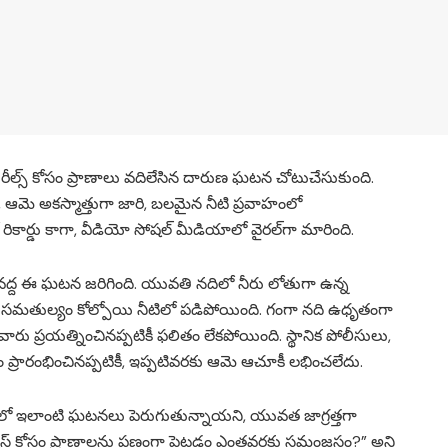
రీల్స్ కోసం ప్రాణాలు వదిలేసిన దారుణ ఘటన చోటుచేసుకుంది.
ా, ఆమె అకస్మాత్తుగా జారి, బలమైన నీటి ప్రవాహంలో
కార్డు కాగా, వీడియో సోషల్ మీడియాలో వైరల్‌గా మారింది.
ఘాట్ వద్ద ఈ ఘటన జరిగింది. యువతి నదిలో నీరు లోతుగా ఉన్న
రిగా సమతుల్యం కోల్పోయి నీటిలో పడిపోయింది. గంగా నది ఉధృతంగా
ు ప్రయత్నించినప్పటికీ ఫలితం లేకపోయింది. స్థానిక పోలీసులు,
డం ప్రారంభించినప్పటికీ, ఇప్పటివరకు ఆమె ఆచూకీ లభించలేదు.
్రమంలో ఇలాంటి ఘటనలు పెరుగుతున్నాయని, యువత జాగ్రత్తగా
ు, వ్యూస్ కోసం ప్రాణాలను పణంగా పెట్టడం ఎంతవరకు సమంజసం?” అని