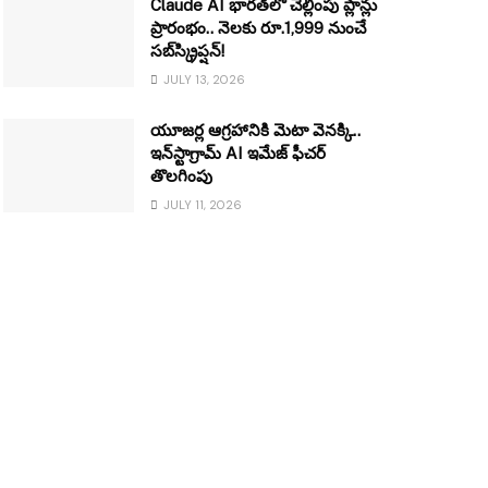
Claude AI భారత్‌లో చెల్లింపు ప్లాన్లు
ప్రారంభం.. నెలకు రూ.1,999 నుంచే
సబ్‌స్క్రిప్షన్!
JULY 13, 2026
యూజర్ల ఆగ్రహానికి మెటా వెనక్కి..
ఇన్‌స్టాగ్రామ్ AI ఇమేజ్ ఫీచర్
తొలగింపు
JULY 11, 2026