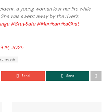
cident, a young woman lost her life while
a. She was swept away by the river’s
nga
#StaySafe
#ManikarnikaGhat
il 16, 2025
arpradesh
Send
Send