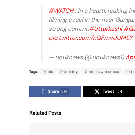
#WATCH
: In a heartbreaking in
filming a reel in the river Gang
strong current.
#Uttarkashi
#Ga
pic.twitter.com/nQFmvdUM5Y
— upuknews (@upuknews1)
Apr
Tags:
Reels
Shocking
Social awareness
Utt
Share
214
Tweet
134
Related Posts