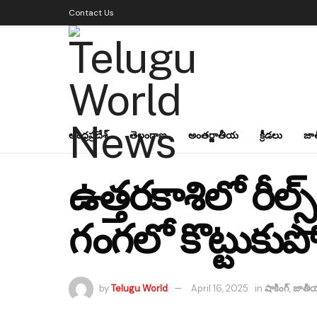
Contact Us
ఆంధ్రప్రదేశ్
తెలంగాణ
అంతర్జాతీయ
క్రీడలు
జా
ఉత్తరకాశిలో రీల్
గంగలో కొట్టుక
by
Telugu World
April 16, 2025
in
షాకింగ్
,
జాతీ