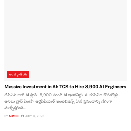
అంతర్జాతీయ
Massive Investment in AI: TCS to Hire 8,900 AI Engineers
టీసీఎస్ భారీ AI ప్లాన్.. 8,900 మంది AI ఇంజినీర్లు, AI కంపెనీల కొనుగోళ్లు..
అసలు ప్లాన్ ఏంటి? ఆర్టిఫిషియల్ ఇంటెలిజెన్స్ (AI) ప్రపంచాన్ని వేగంగా
మార్చేస్తోంది....
BY
ADMIN
JULY 14, 2026