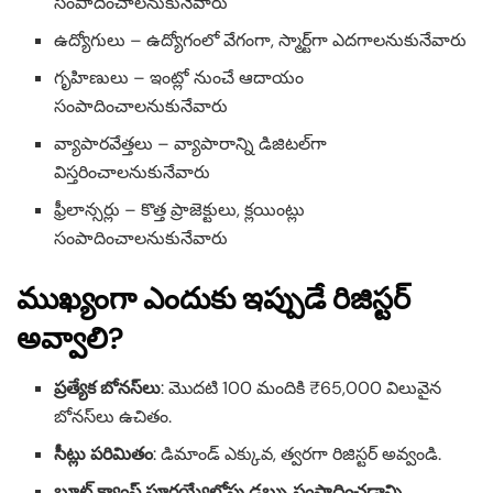
సంపాదించాలనుకునేవారు
ఉద్యోగులు – ఉద్యోగంలో వేగంగా, స్మార్ట్‌గా ఎదగాలనుకునేవారు
గృహిణులు – ఇంట్లో నుంచే ఆదాయం
సంపాదించాలనుకునేవారు
వ్యాపారవేత్తలు – వ్యాపారాన్ని డిజిటల్‌గా
విస్తరించాలనుకునేవారు
ఫ్రీలాన్సర్లు – కొత్త ప్రాజెక్టులు, క్లయింట్లు
సంపాదించాలనుకునేవారు
ముఖ్యంగా ఎందుకు ఇప్పుడే రిజిస్టర్
అవ్వాలి?
ప్రత్యేక బోనస్‌లు
: మొదటి 100 మందికి ₹65,000 విలువైన
బోనస్‌లు ఉచితం.
సీట్లు పరిమితం
: డిమాండ్ ఎక్కువ, త్వరగా రిజిస్టర్ అవ్వండి.
బూట్ క్యాంప్ పూర్తయ్యేలోపు డబ్బు సంపాదించడాన్ని