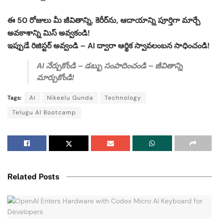
ఈ 50 రోజులు మీ జీవితాన్ని, కెరీర్‌ను, ఆదాయాన్ని పూర్తిగా మార్చే
అవకాశాన్ని మిస్ అవ్వకండి!
ఇప్పుడే రిజిస్టర్ అవ్వండి – AI ద్వారా ఆర్థిక స్వావలంబన సాధించండి!
AI నేర్చుకోండి – డబ్బు సంపాదించండి – జీవితాన్ని
మార్చుకోండి!
Tags:
AI
Nikeelu Gunda
Technology
Telugu AI Bootcamp
Related Posts