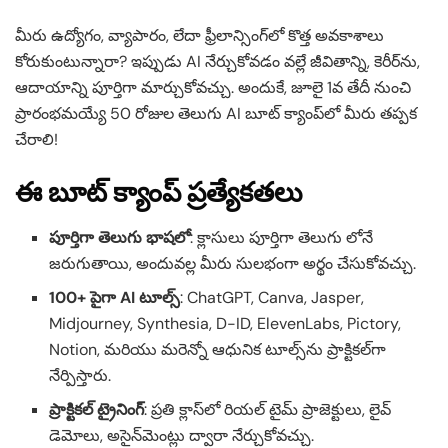
మీరు ఉద్యోగం, వ్యాపారం, లేదా ఫ్రీలాన్సింగ్‌లో కొత్త అవకాశాలు
కోరుకుంటున్నారా? ఇప్పుడు AI నేర్చుకోవడం వల్లే జీవితాన్ని, కెరీర్‌ను,
ఆదాయాన్ని పూర్తిగా మార్చుకోవచ్చు. అందుకే, జూలై 1వ తేదీ నుంచి
ప్రారంభమయ్యే 50 రోజుల తెలుగు AI బూట్ క్యాంప్‌లో మీరు తప్పక
చేరాలి!
ఈ బూట్ క్యాంప్ ప్రత్యేకతలు
పూర్తిగా తెలుగు భాషలో
: క్లాసులు పూర్తిగా తెలుగు లోనే
జరుగుతాయి, అందువల్ల మీరు సులభంగా అర్థం చేసుకోవచ్చు.
100+ పైగా AI టూల్స్
: ChatGPT, Canva, Jasper,
Midjourney, Synthesia, D-ID, ElevenLabs, Pictory,
Notion, మరియు మరెన్నో ఆధునిక టూల్స్‌ను ప్రాక్టికల్‌గా
నేర్పిస్తారు.
ప్రాక్టికల్ ట్రైనింగ్
: ప్రతి క్లాస్‌లో రియల్ టైమ్ ప్రాజెక్టులు, లైవ్
డెమోలు, అసైన్‌మెంట్లు ద్వారా నేర్చుకోవచ్చు.