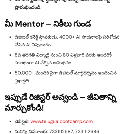
ప్రారంభించండి
.
మీ Mentor – నికీలు గుండ
డిజిటల్ కనెక్ట్ స్థాపకుడు, 4000+ AI సాధనాలపై పరిశోధన
చేసిన AI నిపుణుడు.
8వ తరగతి విద్యార్థి నుంచి 80 ఏళ్లవారి వరకు అందరికీ
సులభంగా AI నేర్పిన అనుభవం.
50,000+ మందికి పైగా డిజిటల్ మార్గదర్శనం అందించిన
ప్రఖ్యాతి.
ఇప్పుడే రిజిస్టర్ అవ్వండి – జీవితాన్ని
మార్చుకోండి!
వెబ్‌సైట్:
www.teluguaibootcamp.com
మరిన్ని వివరాలకు: 7331112687, 7331112686