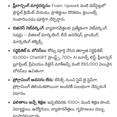
ఫ్రీలాన్సింగ్ మార్గదర్శనం
: Fiverr, Upwork వంటి వెబ్‌సైట్లలో
ప్రొఫైల్ క్రియేట్ చేయడం, ప్రాజెక్టులు దొరకడం, క్లయింట్స్
సంపాదించడం పూర్తిగా నేర్పిస్తారు.
బిజినెస్ నెట్‌వర్కింగ్
: వ్యాపారవేత్తలకు ప్రత్యేకంగా నెట్‌వర్కింగ్
సెషన్లు – డిజిటల్ మార్కెటింగ్, లీడ్ జనరేషన్, బ్రాండింగ్,
మార్కెటింగ్ టెక్నిక్స్.
సర్టిఫికెట్ & బోనస్‌లు
: కోర్సు పూర్తి చేసిన తర్వాత సర్టిఫికెట్,
10,000+ ChatGPT ప్రాంప్ట్స్, 700+ AI టూల్స్ లిస్ట్, ఫ్రీలాన్సర్
బ్లూప్రింట్, ప్రీమియం డిజైన్ మాక్‌అప్స్ వంటి ₹65,000 విలువైన
బోనస్‌లు ఉచితంగా.
ప్రోగ్రామింగ్ అవసరం లేదు
: బేసిక్స్ నుంచి స్టెప్ బై స్టెప్‌గా,
ప్రోగ్రామింగ్ తెలియకపోయినా అందరికీ సులభంగా నేర్చుకునే
విధానం.
ఫలితాలు ఇచ్చే శిక్షణ
: ఇప్పటివరకు 1000+ మంది శిక్షణ పొంది,
విద్యార్థులు, ఉద్యోగులు, వ్యాపారవేత్తలు, గృహిణులు డబ్బు
సంపాదిస్తున్నారు.