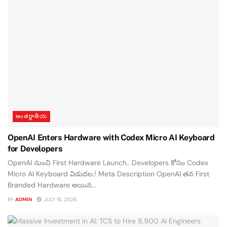
అంతర్జాతీయ
OpenAI Enters Hardware with Codex Micro AI Keyboard
for Developers
OpenAI నుంచి First Hardware Launch.. Developers కోసం Codex
Micro AI Keyboard విడుదల.! Meta Description OpenAI తన First
Branded Hardware అయిన...
BY
ADMIN
JULY 18, 2026