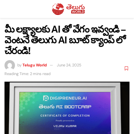
మీ లక్ష్యాలకు AI తో వేగం ఇవ్వండి –
వెంటనే తెలుగు AI బూట్ క్యాంప్ లో
చేరండి!
by
Telugu World
June 24, 2025
Reading Time: 2 mins read