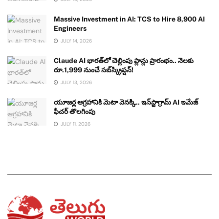
Massive Investment in AI: TCS to Hire 8,900 AI
Engineers
JULY 14, 2026
Claude AI భారత్‌లో చెల్లింపు ప్లాన్లు ప్రారంభం.. నెలకు
రూ.1,999 నుంచే సబ్‌స్క్రిప్షన్!
JULY 13, 2026
యూజర్ల ఆగ్రహానికి మెటా వెనక్కి.. ఇన్‌స్టాగ్రామ్ AI ఇమేజ్
ఫీచర్ తొలగింపు
JULY 11, 2026