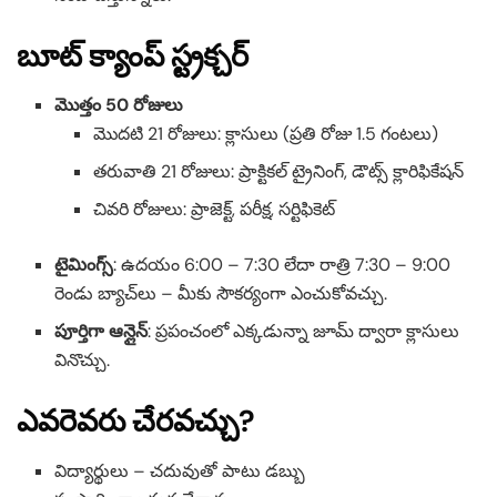
బూట్ క్యాంప్ స్ట్రక్చర్
మొత్తం 50 రోజులు
మొదటి 21 రోజులు: క్లాసులు (ప్రతి రోజు 1.5 గంటలు)
తరువాతి 21 రోజులు: ప్రాక్టికల్ ట్రైనింగ్, డౌట్స్ క్లారిఫికేషన్
చివరి రోజులు: ప్రాజెక్ట్, పరీక్ష, సర్టిఫికెట్
టైమింగ్స్
: ఉదయం 6:00 – 7:30 లేదా రాత్రి 7:30 – 9:00
రెండు బ్యాచ్‌లు – మీకు సౌకర్యంగా ఎంచుకోవచ్చు.
పూర్తిగా ఆన్లైన్
: ప్రపంచంలో ఎక్కడున్నా జూమ్ ద్వారా క్లాసులు
వినొచ్చు.
ఎవరెవరు చేరవచ్చు?
విద్యార్థులు – చదువుతో పాటు డబ్బు