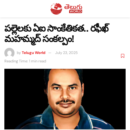
పల్లెలకు ఏఐ సాంకేతికత.. రఫీఖ్
మహమ్మద్ సంకల్పం!
by
Telugu World
July 23, 2025
Reading Time: 1 min read