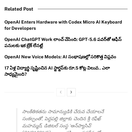
Related Post
OpenAI Enters Hardware with Codex Micro AI Keyboard
for Developers
OpenAI ChatGPT Work లాంచ్ చేసింది: GPT-5.6 పవర్‌తో ఆఫీస్
పనులకు ఇక బ్రేక్ లేనట్లే
OpenAI New Voice Models: AI సంభాషణల్లో సరికొత్త విప్లవం
17 ఏళ్ల విద్యార్థి సృష్టించిన AI స్టార్టప్‌కు రూ.5 కోట్ల విలువ.. ఎలా
సాధ్యమైంది?
సాంకేతికతను సామాన్యుడికి చేరువ చేయాలనే
సంకల్పంతో, పెద్దపల్లి జిల్లాకు చెందిన శ్రీ రఫీఖ్
మహమ్మద్, డిజిటల్ సంస్థ ‘ఆన్‌ప్యాసివ్’