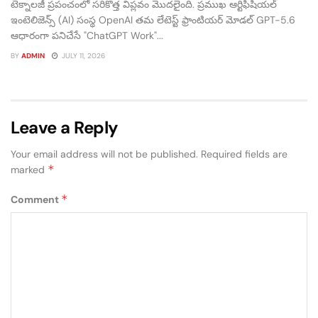
టెక్నాలజీ ప్రపంచంలో సరికొత్త విప్లవం మొదలైంది. ప్రముఖ ఆర్టిఫిషియల్
ఇంటెలిజెన్స్ (AI) సంస్థ OpenAI తమ లేటెస్ట్ ఫ్రాంటియర్ మోడల్ GPT-5.6
ఆధారంగా పనిచేసే "ChatGPT Work"...
BY
ADMIN
JULY 11, 2026
Leave a Reply
Your email address will not be published.
Required fields are
*
marked
*
Comment