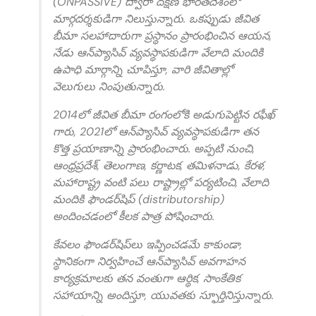
(ONPASSIVE) ద్వారా దక్షిణ భారతదేశంలో
మార్గదర్శకుడిగా నిలుస్తున్నారు. ఒకప్పుడు జీవిత
బీమా సలహాదారుగా ప్రస్థానం ప్రారంభించిన ఆయన,
నేడు ఆన్‌ప్యాసివ్ వ్యవస్థాపకుడిగా వేలాది మందికి
ఉపాధి మార్గాన్ని చూపిస్తూ, వారి జీవితాల్లో
వెలుగులు నింపుతున్నారు.
2014లో జీవిత బీమా రంగంలోకి అడుగుపెట్టిన రఫీఖ్
గారు, 2021లో ఆన్‌ప్యాసివ్ వ్యవస్థాపకుడిగా తన
కొత్త ప్రయాణాన్ని ప్రారంభించారు. అప్పటి నుంచి,
ఆంధ్రప్రదేశ్, తెలంగాణ, కర్ణాటక, తమిళనాడు, కేరళ,
మహారాష్ట్ర వంటి పలు రాష్ట్రాల్లో పర్యటించి, వేలాది
మందికి ఫౌండర్‌షిప్ (distributorship)
అందించడంలో కీలక పాత్ర పోషించారు.
కేవలం ఫౌండర్‌షిప్‌లు ఇప్పించడమే కాకుండా,
స్థానికంగా నిర్వహించే ఆన్‌ప్యాసివ్ అవగాహన
కార్యక్రమాలకు తన వంతుగా ఆర్థిక, సాంకేతిక
సహాయాన్ని అందిస్తూ, యువతకు స్ఫూర్తినిస్తున్నారు.