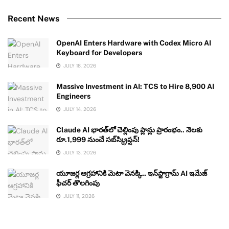
Recent News
OpenAI Enters Hardware with Codex Micro AI
Keyboard for Developers
JULY 18, 2026
Massive Investment in AI: TCS to Hire 8,900 AI
Engineers
JULY 14, 2026
Claude AI భారత్‌లో చెల్లింపు ప్లాన్లు ప్రారంభం.. నెలకు
రూ.1,999 నుంచే సబ్‌స్క్రిప్షన్!
JULY 13, 2026
యూజర్ల ఆగ్రహానికి మెటా వెనక్కి.. ఇన్‌స్టాగ్రామ్ AI ఇమేజ్
ఫీచర్ తొలగింపు
JULY 11, 2026