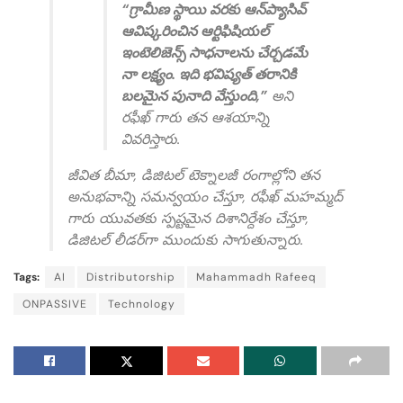
“గ్రామీణ స్థాయి వరకు ఆన్‌ప్యాసివ్
ఆవిష్కరించిన ఆర్టిఫిషియల్
ఇంటెలిజెన్స్ సాధనాలను చేర్చడమే
నా లక్ష్యం. ఇది భవిష్యత్ తరానికి
బలమైన పునాది వేస్తుంది,”
అని
రఫీఖ్ గారు తన ఆశయాన్ని
వివరిస్తారు.
జీవిత బీమా, డిజిటల్ టెక్నాలజీ రంగాల్లోని తన
అనుభవాన్ని సమన్వయం చేస్తూ, రఫీఖ్ మహమ్మద్
గారు యువతకు స్పష్టమైన దిశానిర్దేశం చేస్తూ,
డిజిటల్ లీడర్‌గా ముందుకు సాగుతున్నారు.
Tags:
AI
Distributorship
Mahammadh Rafeeq
ONPASSIVE
Technology