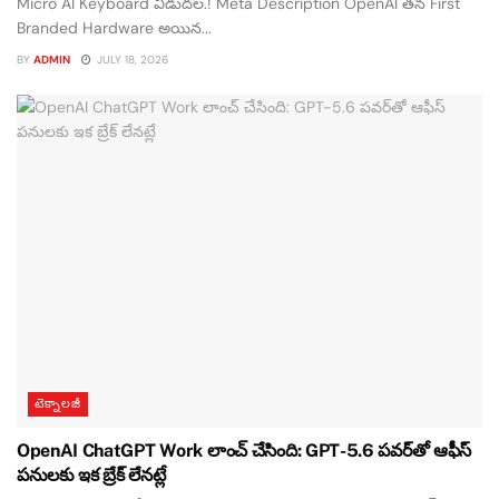
Micro AI Keyboard విడుదల.! Meta Description OpenAI తన First
Branded Hardware అయిన...
BY
ADMIN
JULY 18, 2026
టెక్నాలజీ
OpenAI ChatGPT Work లాంచ్ చేసింది: GPT-5.6 పవర్‌తో ఆఫీస్
పనులకు ఇక బ్రేక్ లేనట్లే