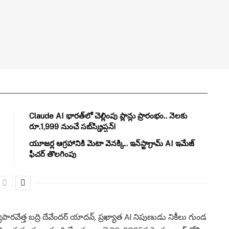
Claude AI భారత్‌లో చెల్లింపు ప్లాన్లు ప్రారంభం.. నెలకు
రూ.1,999 నుంచే సబ్‌స్క్రిప్షన్!
యూజర్ల ఆగ్రహానికి మెటా వెనక్కి.. ఇన్‌స్టాగ్రామ్ AI ఇమేజ్
ఫీచర్ తొలగింపు
ారవేత్త బద్రి దేవేందర్ యాదవ్, ప్రఖ్యాత AI నిపుణుడు నికీలు గుండ