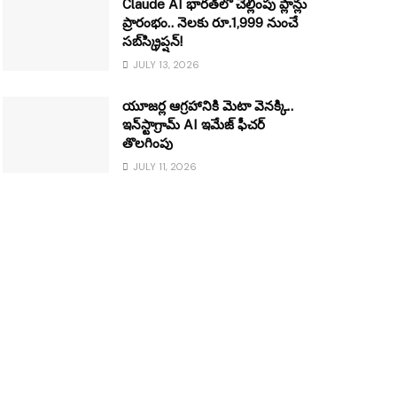
Claude AI భారత్‌లో చెల్లింపు ప్లాన్లు
ప్రారంభం.. నెలకు రూ.1,999 నుంచే
సబ్‌స్క్రిప్షన్!
JULY 13, 2026
యూజర్ల ఆగ్రహానికి మెటా వెనక్కి..
ఇన్‌స్టాగ్రామ్ AI ఇమేజ్ ఫీచర్
తొలగింపు
JULY 11, 2026