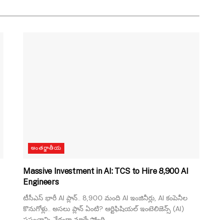
అంతర్జాతీయ
Massive Investment in AI: TCS to Hire 8,900 AI
Engineers
టీసీఎస్ భారీ AI ప్లాన్.. 8,900 మంది AI ఇంజినీర్లు, AI కంపెనీల
కొనుగోళ్లు.. అసలు ప్లాన్ ఏంటి? ఆర్టిఫిషియల్ ఇంటెలిజెన్స్ (AI)
ప్రపంచాన్ని వేగంగా మార్చేస్తోంది....