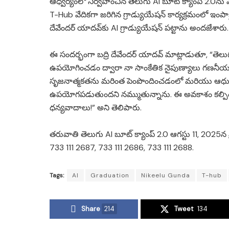
ఆధ్వర్యంలో నిర్వహించిన తెలుగు AI బూట్ క్యాంప్ 2.0న
T-Hub వేదికగా జరిగిన గ్రాడ్యుయేషన్ కార్యక్రమంలో ఇంపాక్ట
దేవేందర్ యాదవ్‌కు AI గ్రాడ్యుయేషన్ పట్టాను అందజేశారు.
ఈ సందర్భంగా బద్రి దేవేందర్ యాదవ్ మాట్లాడుతూ, “తెలుగ
ఉపయోగించడం ద్వారా నా సాంకేతిక నైపుణ్యాలు గణనీయం
సృజనాత్మకతను మరింత పెంపొందించడంలో మరియు ఆధు
ఉపయోగపడుతుందని నమ్ముతున్నాను. ఈ అవకాశం కల్పించిన 
ధన్యవాదాలు!” అని తెలిపారు.
తరువాతి తెలుగు AI బూట్ క్యాంప్ 2.0 ఆగస్టు 11, 2025న 
733 111 2687, 733 111 2686, 733 111 2688.
Tags:
AI
Graduation
Nikeelu Gunda
T-hub
Share
214
Tweet
134