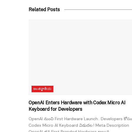
Related Posts
అంతర్జాతీయ
OpenAI Enters Hardware with Codex Micro AI
Keyboard for Developers
OpenAI నుంచి First Hardware Launch.. Developers కోసం
Codex Micro AI Keyboard విడుదల.! Meta Description
OpenAI తన First Branded Hardware అయిన...