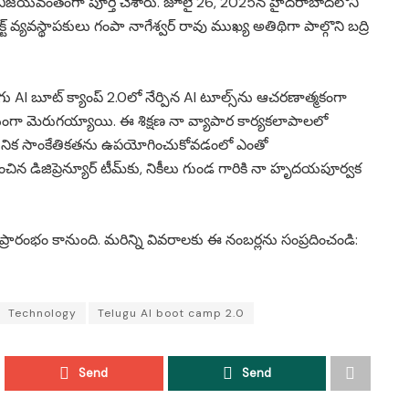
ు విజయవంతంగా పూర్తి చేశారు. జూలై 26, 2025న హైదరాబాద్‌లోని
్ వ్యవస్థాపకులు గంపా నాగేశ్వర్ రావు ముఖ్య అతిథిగా పాల్గొని బద్రి
ు AI బూట్ క్యాంప్ 2.0లో నేర్పిన AI టూల్స్‌ను ఆచరణాత్మకంగా
గా మెరుగయ్యాయి. ఈ శిక్షణ నా వ్యాపార కార్యకలాపాలలో
నిక సాంకేతికతను ఉపయోగించుకోవడంలో ఎంతో
డిజిప్రెన్యూర్ టీమ్‌కు, నికీలు గుండ గారికి నా హృదయపూర్వక
ప్రారంభం కానుంది. మరిన్ని వివరాలకు ఈ నంబర్లను సంప్రదించండి:
Technology
Telugu AI boot camp 2.0
Send
Send