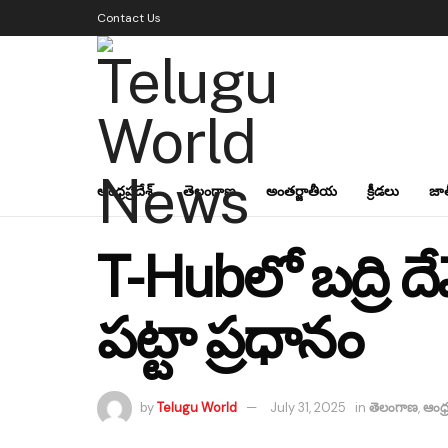
Contact Us
ఆంధ్రప్రదేశ్
తెలంగాణ
అంతర్జాతీయ
క్రీడలు
జా
T-Hubలో బద్రి దే
పట్టా ప్రధానం
by
Telugu World
July 31, 2025
in
తెలంగాణ
,
ఆంధ్ర