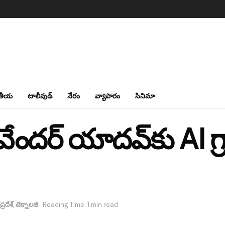
తీయ
టాలీవుడ్
నేరం
వ్యాపారం
సినిమా
వేందర్ యాదవ్‌కు AI గ
ప్రదేశ్
,
టెక్నాలజీ
Reading Time: 1 min read