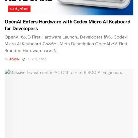
అంతర్జాతీయ
OpenAI Enters Hardware with Codex Micro AI Keyboard
for Developers
OpenAI నుంచి First Hardware Launch.. Developers కోసం Codex
Micro AI Keyboard విడుదల.! Meta Description OpenAI తన First
Branded Hardware అయిన...
BY
ADMIN
JULY 18, 2026