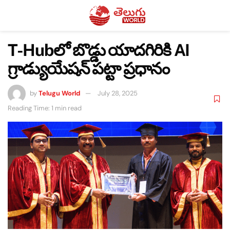
T-Hubలో బొడ్డు యాదగిరికి AI
గ్రాడ్యుయేషన్ పట్టా ప్రధానం
by
Telugu World
July 28, 2025
Reading Time: 1 min read