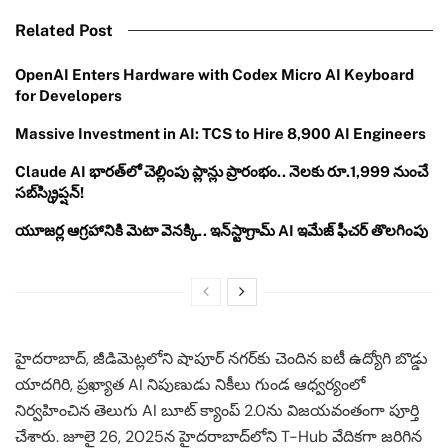
Related Post
OpenAI Enters Hardware with Codex Micro AI Keyboard
for Developers
Massive Investment in AI: TCS to Hire 8,900 AI Engineers
Claude AI భారత్‌లో చెల్లింపు ప్లాన్లు ప్రారంభం.. నెలకు రూ.1,999 నుంచే
సబ్‌స్క్రిప్షన్!
యూజర్ల ఆగ్రహానికి మెటా వెనక్కి.. ఇన్‌స్టాగ్రామ్ AI ఇమేజ్ ఫీచర్ తొలగింపు
హైదరాబాద్, జీడిమెట్లలోని షాపూర్ నగర్‌కు చెందిన ఐటీ ఉద్యోగి బొడ్డు
యాదగిరి, ప్రఖ్యాత AI నిపుణుడు నికీలు గుండ ఆధ్వర్యంలో
నిర్వహించిన తెలుగు AI బూట్ క్యాంప్ 2.0ను విజయవంతంగా పూర్తి
చేశారు. జూలై 26, 2025న హైదరాబాద్‌లోని T-Hub వేదికగా జరిగిన