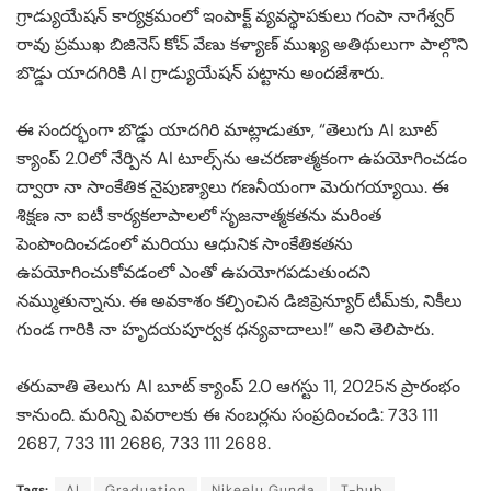
గ్రాడ్యుయేషన్ కార్యక్రమంలో ఇంపాక్ట్ వ్యవస్థాపకులు గంపా నాగేశ్వర్
రావు ప్రముఖ బిజినెస్ కోచ్ వేణు కళ్యాణ్ ముఖ్య అతిథులుగా పాల్గొని
బొడ్డు యాదగిరికి AI గ్రాడ్యుయేషన్ పట్టాను అందజేశారు.
ఈ సందర్భంగా బొడ్డు యాదగిరి మాట్లాడుతూ, “తెలుగు AI బూట్
క్యాంప్ 2.0లో నేర్పిన AI టూల్స్‌ను ఆచరణాత్మకంగా ఉపయోగించడం
ద్వారా నా సాంకేతిక నైపుణ్యాలు గణనీయంగా మెరుగయ్యాయి. ఈ
శిక్షణ నా ఐటీ కార్యకలాపాలలో సృజనాత్మకతను మరింత
పెంపొందించడంలో మరియు ఆధునిక సాంకేతికతను
ఉపయోగించుకోవడంలో ఎంతో ఉపయోగపడుతుందని
నమ్ముతున్నాను. ఈ అవకాశం కల్పించిన డిజిప్రెన్యూర్ టీమ్‌కు, నికీలు
గుండ గారికి నా హృదయపూర్వక ధన్యవాదాలు!” అని తెలిపారు.
తరువాతి తెలుగు AI బూట్ క్యాంప్ 2.0 ఆగస్టు 11, 2025న ప్రారంభం
కానుంది. మరిన్ని వివరాలకు ఈ నంబర్లను సంప్రదించండి: 733 111
2687, 733 111 2686, 733 111 2688.
Tags:
AI
Graduation
Nikeelu Gunda
T-hub