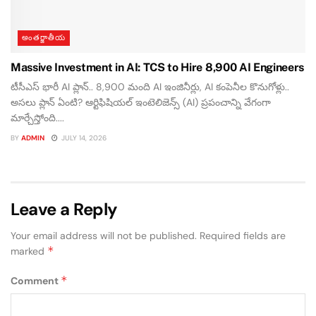
అంతర్జాతీయ
Massive Investment in AI: TCS to Hire 8,900 AI Engineers
టీసీఎస్ భారీ AI ప్లాన్.. 8,900 మంది AI ఇంజినీర్లు, AI కంపెనీల కొనుగోళ్లు..
అసలు ప్లాన్ ఏంటి? ఆర్టిఫిషియల్ ఇంటెలిజెన్స్ (AI) ప్రపంచాన్ని వేగంగా
మార్చేస్తోంది....
BY
ADMIN
JULY 14, 2026
Leave a Reply
Your email address will not be published.
Required fields are
*
marked
*
Comment