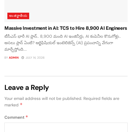
అంతర్జాతీయ
Massive Investment in AI: TCS to Hire 8,900 AI Engineers
టీసీఎస్ భారీ AI ప్లాన్.. 8,900 మంది AI ఇంజినీర్లు, AI కంపెనీల కొనుగోళ్లు..
అసలు ప్లాన్ ఏంటి? ఆర్టిఫిషియల్ ఇంటెలిజెన్స్ (AI) ప్రపంచాన్ని వేగంగా
మార్చేస్తోంది....
BY
ADMIN
JULY 14, 2026
Leave a Reply
Your email address will not be published.
Required fields are
*
marked
*
Comment