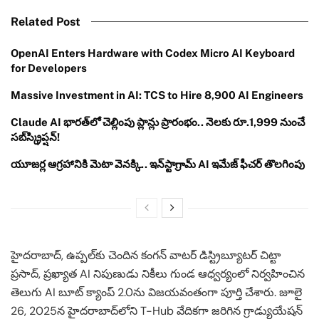
Related Post
OpenAI Enters Hardware with Codex Micro AI Keyboard
for Developers
Massive Investment in AI: TCS to Hire 8,900 AI Engineers
Claude AI భారత్‌లో చెల్లింపు ప్లాన్లు ప్రారంభం.. నెలకు రూ.1,999 నుంచే
సబ్‌స్క్రిప్షన్!
యూజర్ల ఆగ్రహానికి మెటా వెనక్కి.. ఇన్‌స్టాగ్రామ్ AI ఇమేజ్ ఫీచర్ తొలగింపు
హైదరాబాద్, ఉప్పల్‌కు చెందిన కంగన్ వాటర్ డిస్ట్రిబ్యూటర్ చిట్టా
ప్రసాద్, ప్రఖ్యాత AI నిపుణుడు నికీలు గుండ ఆధ్వర్యంలో నిర్వహించిన
తెలుగు AI బూట్ క్యాంప్ 2.0ను విజయవంతంగా పూర్తి చేశారు. జూలై
26, 2025న హైదరాబాద్‌లోని T-Hub వేదికగా జరిగిన గ్రాడ్యుయేషన్