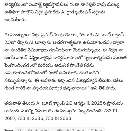
కార్యక్రమంలో ఇంపాక్ట్ వ్యవస్థాపకులు గంపా నాగేశ్వర్ రావు ముఖ్య
అతిథిగా పాల్గొని చిట్టా ప్రసాద్‌కు AI గ్రాడ్యుయేషన్ పట్టాను
అందజేశారు.
ఈ సందర్భంగా చిట్టా ప్రసాద్ మాట్లాడుతూ, “తెలుగు AI బూట్ క్యాంప్
2.0లో నేర్పిన AI టూల్స్‌ను ఆచరణాత్మకంగా ఉపయోగించడం ద్వారా
నా సాంకేతిక నైపుణ్యాలు గణనీయంగా మెరుగయ్యాయి. ఈ శిక్షణ నా
కంగన్ వాటర్ డిస్ట్రిబ్యూషన్ కార్యకలాపాలలో సృజనాత్మకతను మరింత
పెంపొందించడంలో మరియు ఆధునిక సాంకేతికతను
ఉపయోగించుకోవడంలో ఎంతో ఉపయోగపడుతుందని
నమ్ముతున్నాను. ఈ అవకాశం కల్పించిన డిజిప్రెన్యూర్ టీమ్‌కు, నికీలు
గుండ గారికి నా హృదయపూర్వక ధన్యవాదాలు!” అని తెలిపారు.
తరువాతి తెలుగు AI బూట్ క్యాంప్ 2.0 ఆగస్టు 11, 2025న ప్రారంభం
కానుంది. మరిన్ని వివరాలకు ఈ నంబర్లను సంప్రదించండి: 733 111
2687, 733 111 2686, 733 111 2688.
Tags:
AI
Graduation
Nikeelu Gunda
T-hub