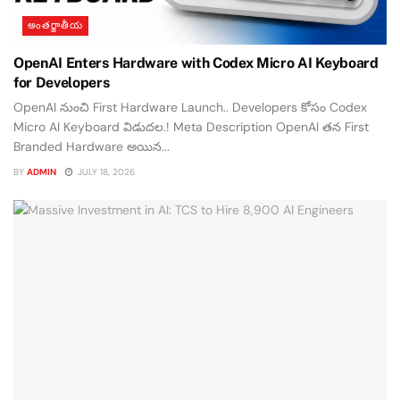
అంతర్జాతీయ
OpenAI Enters Hardware with Codex Micro AI Keyboard
for Developers
OpenAI నుంచి First Hardware Launch.. Developers కోసం Codex
Micro AI Keyboard విడుదల.! Meta Description OpenAI తన First
Branded Hardware అయిన...
BY
ADMIN
JULY 18, 2026