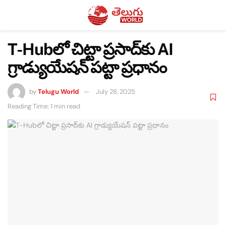
T-Hubలో చిట్టా ప్రసాద్‌కు AI
గ్రాడ్యుయేషన్ పట్టా ప్రధానం
by
Telugu World
July 28, 2025
Reading Time: 1 min read