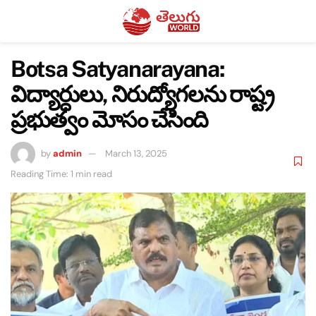
Botsa Satyanarayana:
విద్యార్ధులు, నిరుద్యోగలను రాష్ట్ర
ప్రభుత్వం మోసం చేసింది
by
admin
March 13, 2025
Reading Time: 1 min read