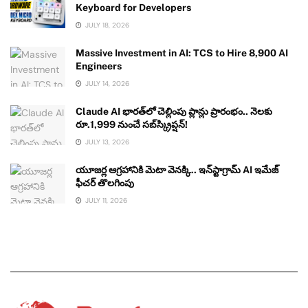
Keyboard for Developers
JULY 18, 2026
Massive Investment in AI: TCS to Hire 8,900 AI
Engineers
JULY 14, 2026
Claude AI భారత్‌లో చెల్లింపు ప్లాన్లు ప్రారంభం.. నెలకు
రూ.1,999 నుంచే సబ్‌స్క్రిప్షన్!
JULY 13, 2026
యూజర్ల ఆగ్రహానికి మెటా వెనక్కి.. ఇన్‌స్టాగ్రామ్ AI ఇమేజ్
ఫీచర్ తొలగింపు
JULY 11, 2026