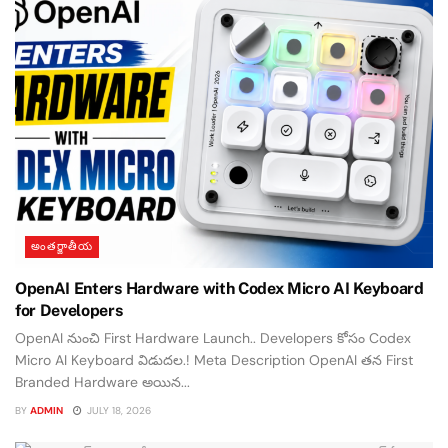
అంతర్జాతీయ
OpenAI Enters Hardware with Codex Micro AI Keyboard
for Developers
OpenAI నుంచి First Hardware Launch.. Developers కోసం Codex
Micro AI Keyboard విడుదల.! Meta Description OpenAI తన First
Branded Hardware అయిన...
BY
ADMIN
JULY 18, 2026