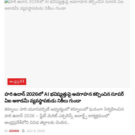
ఆంధ్రప్రదేశ్
హరి ఉదాన్ 2026లో AI భవిష్యత్తుపై అవగాహన కల్పించిన సూపర్
ఏఐ అకాడమీ వ్యవస్థాపకుడు నికీలు గుండా
కర్నూలు: హరి యూనివర్సిటీ ఆధ్వర్యంలో కర్నూలులో ఘనంగా నిర్వహించిన
హరి ఉదాన్ 2026 – స్టేట్ మెరిట్ ఎక్సలెన్స్ అవార్డ్స్ కార్యక్రమంలో
ఆంధ్రప్రదేశ్‌లోని వివిధ జిల్లాలకు చెందిన...
BY
ADMIN
JULY 6, 2026