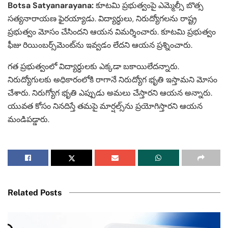
Botsa Satyanarayana:
కూటమి ప్రభుత్వంపై ఎమ్మెల్సీ బొత్స
సత్యనారాయణ ఫైరయ్యాడు. విద్యార్ధులు, నిరుద్యోగలను రాష్ట్ర
ప్రభుత్వం మోసం చేసిందని ఆయన విమర్శించారు. కూటమి ప్రభుత్వం
ఫీజు రియింబర్స్‌మెంట్‌ను ఇవ్వడం లేదని ఆయన ప్రశ్నించారు.
గత ప్రభుత్వంలో విద్యార్ధులకు ఎక్కడా బకాయిలేదన్నారు.
నిరుద్యోగులకు అధికారంలోకి రాగానే నిరుద్యోగ భృతి ఇస్తామని మోసం
చేశారు. నిరుగ్యోగ భృతి ఎప్పుడు అమలు చేస్తారని ఆయన అన్నారు.
యువత కోసం నినదిస్తే తమపై మార్షల్స్‌ను ప్రయోగిస్తారని ఆయన
మండిపడ్డారు.
Related Posts