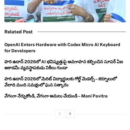
Related Post
OpenAI Enters Hardware with Codex Micro AI Keyboard
for Developers
హరి ఉదాన్ 2026లో AI భవిష్యత్తుపై అవగాహన కల్పించిన సూపర్ ఏఐ
అకాడమీ వ్యవస్థాపకుడు నికీలు గుండా
హరి ఉదాన్ 2026లో మెరిట్ విద్యార్థులకు గోల్డ్ మెడల్స్ – కర్నూలులో
వేలాది మంది సమక్షంలో ఘన సత్కారం
వేగంగా నేర్చుకోండి, వేగంగా అమలు చేయండి – Mani Pavitra