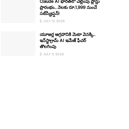
Claude AI భారత్‌లో చెల్లింపు ప్లాన్లు
ప్రారంభం.. నెలకు రూ.1,999 నుంచే
సబ్‌స్క్రిప్షన్!
JULY 13, 2026
యూజర్ల ఆగ్రహానికి మెటా వెనక్కి..
ఇన్‌స్టాగ్రామ్ AI ఇమేజ్ ఫీచర్
తొలగింపు
JULY 11, 2026