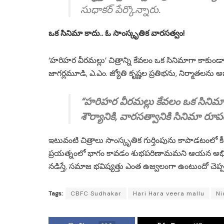
సుధాకర్ పేర్కొన్నారు.
ఒక సినిమా కాదు.. ఓ సాంస్కృతిక వారసత్వం!
‘హరిహర వీరమల్లు’ చిత్రాన్ని కేవలం ఒక సినిమాగా కాకుండా,
జాగర్లమూడి, ఎ.ఎం. జ్యోతి కృష్ణల ప్రతిభను, నిర్మాతలను అ
“హరిహర వీరమల్లు కేవలం ఒక సినిమా క
శౌర్యానికి, వారసత్వానికి సినిమా రూపం
ఇటువంటి చిత్రాలు సాంస్కృతిక గుర్తింపును కాపాడటంలో 
ప్రయత్నంలో భాగం కావడం శుభపరిణామమని ఆయన అభిప్రా
నడిస్తే, సమాజ భవిష్యత్తు ఎంత ఉజ్వలంగా ఉంటుందో చెప్పకన
Tags:
CBFC Sudhakar
Hari Hara veera mallu
Ni