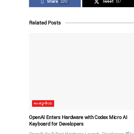
Share
220
Tweet
137
Related Posts
అంతర్జాతీయ
OpenAI Enters Hardware with Codex Micro AI
Keyboard for Developers
OpenAI నుంచి First Hardware Launch.. Developers కోసం