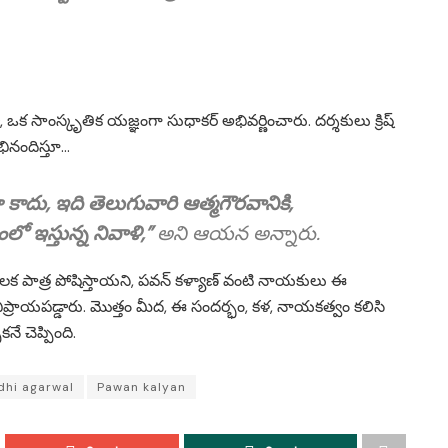
 ఒక సాంస్కృతిక యజ్ఞంగా సుధాకర్ అభివర్ణించారు. దర్శకులు క్రిష్
భినందిస్తూ…
ాదు, ఇది తెలుగువారి ఆత్మగౌరవానికి,
లో ఇస్తున్న నివాళి,”
అని ఆయన అన్నారు.
కీలక పాత్ర పోషిస్తాయని, పవన్ కళ్యాణ్ వంటి నాయకులు ఈ
యపడ్డారు. మొత్తం మీద, ఈ సందర్భం, కళ, నాయకత్వం కలిసి
ే చెప్పింది.
dhi agarwal
Pawan kalyan