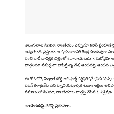
తెలుగునాట సినిమా, రాజకీయం ఎప్పుడూ కలిసే ప్రయాణిస్త
అవుతుంది. ప్రస్తుతం ఆ ప్రభంజనానికి కేంద్ర బిందువుగా నిల
వంటి భారీ చారిత్రక చిత్రంతో కథానాయకుడిగా, మరోవైపు 
పాత్రలనూ సమర్థంగా పోషిస్తున్న వేళ, ఆయనపై, ఆయన చిత్రం
ఈ కోవలోనే, సెంట్రల్ బోర్డ్ ఆఫ్ ఫిల్మ్ సర్టిఫికేషన్ (సీబీఎఫ్‌
పవన్ కళ్యాణ్‌కు తన హృదయపూర్వక శుభాకాంక్షలు తెలిప
సమాజంలో సినిమా, రాజకీయాల పాత్రపై చేసిన ఓ విశ్లేషణ.
నాయకుడిపై, నటిపై ప్రశంసలు..