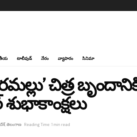
తీయ
టాలీవుడ్
నేరం
వ్యాపారం
సినిమా
రమల్లు’ చిత్ర బృందానికి
 శుభాకాంక్షలు
దేశ్
,
తెలంగాణ
Reading Time: 1 min read