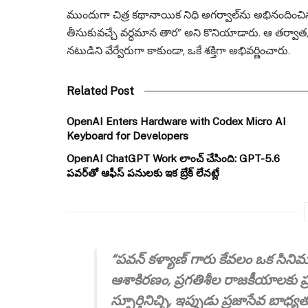
ముందుగా చిత్ర కథానాయిక నిధి అగర్వాల్‌ను అభినందించిన
తీసుకువచ్చే వర్ధమాన తార” అని కొనియాడారు. ఆ తర్వాత
నటుడిని వేర్వేరుగా కాకుండా, ఒకే శక్తిగా అభివర్ణించారు.
Related Post
OpenAI Enters Hardware with Codex Micro AI
Keyboard for Developers
OpenAI ChatGPT Work లాంచ్ చేసింది: GPT-5.6
పవర్‌తో ఆఫీస్ పనులకు ఇక బ్రేక్ లేనట్లే
“పవన్ కళ్యాణ్ గారు కేవలం ఒక సిని
ఆశాకిరణం, ప్రగతిశీల రాజకీయాలకు ప్ర
స్ఫూర్తినిచ్చి, ఇప్పుడు ప్రజాసేవ బా