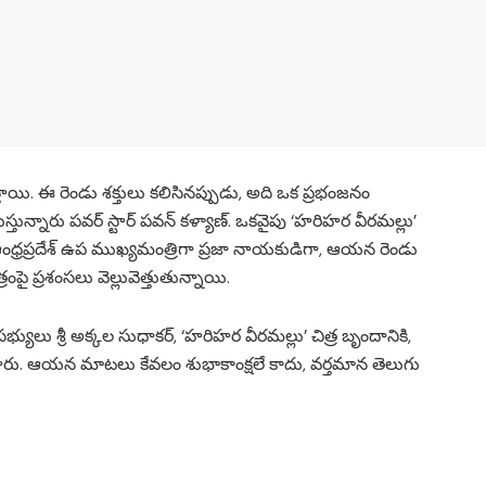
ాయి. ఈ రెండు శక్తులు కలిసినప్పుడు, అది ఒక ప్రభంజనం
ుస్తున్నారు పవర్ స్టార్ పవన్ కళ్యాణ్. ఒకవైపు ‘హరిహర వీరమల్లు’
ఆంధ్రప్రదేశ్ ఉప ముఖ్యమంత్రిగా ప్రజా నాయకుడిగా, ఆయన రెండు
పై ప్రశంసలు వెల్లువెత్తుతున్నాయి.
సీ) సభ్యులు శ్రీ అక్కల సుధాకర్, ‘హరిహర వీరమల్లు’ చిత్ర బృందానికి,
ారు. ఆయన మాటలు కేవలం శుభాకాంక్షలే కాదు, వర్తమాన తెలుగు