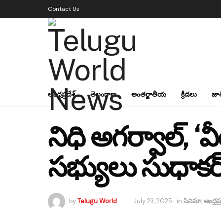
Contact Us
ఆంధ్రప్రదేశ్
తెలంగాణ
అంతర్జాతీయ
క్రీడలు
జా
నిధి అగర్వాల్, ‘వీ
సభ్యులు సుధాకర్
by
Telugu World
July 23, 2025
in
సినిమా
,
ఆంధ్రప్ర