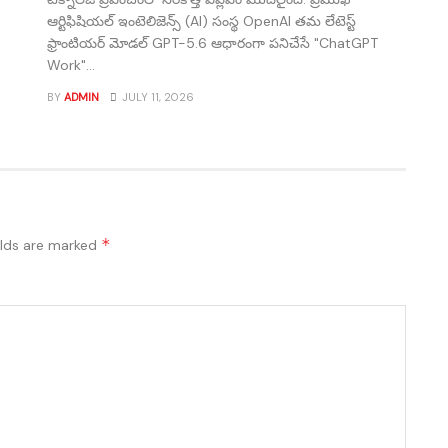
ఆర్టిఫిషియల్ ఇంటెలిజెన్స్ (AI) సంస్థ OpenAI తమ లేటెస్ట్
ఫ్రాంటియర్ మోడల్ GPT-5.6 ఆధారంగా పనిచేసే "ChatGPT
Work"...
BY
ADMIN
JULY 11, 2026
*
elds are marked