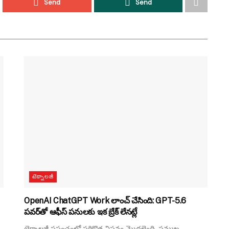
Send
Send
టెక్నాలజీ
OpenAI ChatGPT Work లాంచ్ చేసింది: GPT-5.6
పవర్‌తో ఆఫీస్ పనులకు ఇక బ్రేక్ లేనట్లే
టెక్నాలజీ ప్రపంచంలో సరికొత్త విప్లవం మొదలైంది. ప్రముఖ