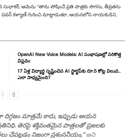
 సుధాకర్, ఆమెను “తాను పోషించే ప్రతి పాత్రకు సొగసు, తీవ్రతను
, పవన్ కళ్యాణ్ గురించి మాట్లాడుతూ, ఆయనలోని నాయకుడిని,
OpenAI New Voice Models: AI సంభాషణల్లో సరికొత్త
విప్లవం
17 ఏళ్ల విద్యార్థి సృష్టించిన AI స్టార్టప్‌కు రూ.5 కోట్ల విలువ..
ఎలా సాధ్యమైంది?
మా దిగ్గజం మాత్రమే కాదు, ఇప్పుడు ఆయన
తినిధి. తెరపై శక్తివంతమైన పాత్రలతో ప్రజలకు
ధ్యతలు చేపట్టడం నిజంగా ప్రశంసనీయం,”
అని