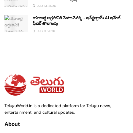
JULY 13, 2026
యూజర్ల ఆగ్రహానికి మెటా వెనక్కి.. ఇన్‌స్టాగ్రామ్ AI ఇమేజ్
ఫీచర్ తొలగింపు
JULY 11, 2026
TeluguWorld.in is a dedicated platform for Telugu news,
entertainment, and cultural updates.
About