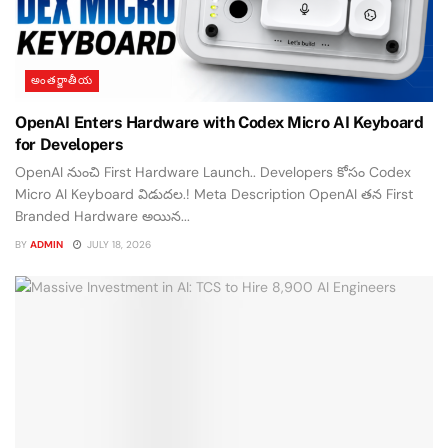
అంతర్జాతీయ
OpenAI Enters Hardware with Codex Micro AI Keyboard
for Developers
OpenAI నుంచి First Hardware Launch.. Developers కోసం Codex
Micro AI Keyboard విడుదల.! Meta Description OpenAI తన First
Branded Hardware అయిన...
BY
ADMIN
JULY 18, 2026