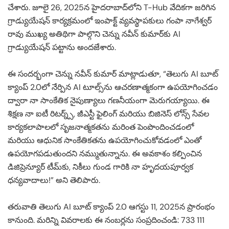
చేశారు. జూలై 26, 2025న హైదరాబాద్‌లోని T-Hub వేదికగా జరిగిన
గ్రాడ్యుయేషన్ కార్యక్రమంలో ఇంపాక్ట్ వ్యవస్థాపకులు గంపా నాగేశ్వర్
రావు ముఖ్య అతిథిగా పాల్గొని చెన్ను నవీన్ కుమార్‌కు AI
గ్రాడ్యుయేషన్ పట్టాను అందజేశారు.
ఈ సందర్భంగా చెన్ను నవీన్ కుమార్ మాట్లాడుతూ, “తెలుగు AI బూట్
క్యాంప్ 2.0లో నేర్పిన AI టూల్స్‌ను ఆచరణాత్మకంగా ఉపయోగించడం
ద్వారా నా సాంకేతిక నైపుణ్యాలు గణనీయంగా మెరుగయ్యాయి. ఈ
శిక్షణ నా ఐటీ రిటర్న్స్, జీఎస్టీ ఫైలింగ్ మరియు బిజినెస్ లోన్స్ సేవల
కార్యకలాపాలలో సృజనాత్మకతను మరింత పెంపొందించడంలో
మరియు ఆధునిక సాంకేతికతను ఉపయోగించుకోవడంలో ఎంతో
ఉపయోగపడుతుందని నమ్ముతున్నాను. ఈ అవకాశం కల్పించిన
డిజిప్రెన్యూర్ టీమ్‌కు, నికీలు గుండ గారికి నా హృదయపూర్వక
ధన్యవాదాలు!” అని తెలిపారు.
తరువాతి తెలుగు AI బూట్ క్యాంప్ 2.0 ఆగస్టు 11, 2025న ప్రారంభం
కానుంది. మరిన్ని వివరాలకు ఈ నంబర్లను సంప్రదించండి: 733 111