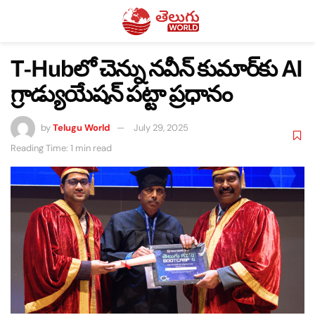
T-Hubలో చెన్ను నవీన్ కుమార్‌కు AI
గ్రాడ్యుయేషన్ పట్టా ప్రధానం
by
Telugu World
July 29, 2025
Reading Time: 1 min read