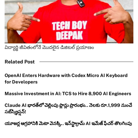
విద్యార్థి జీవితంలోనే మొదలైన డిజిటల్ ప్రయాణం
Related Post
OpenAI Enters Hardware with Codex Micro AI Keyboard
for Developers
Massive Investment in AI: TCS to Hire 8,900 AI Engineers
Claude AI భారత్‌లో చెల్లింపు ప్లాన్లు ప్రారంభం.. నెలకు రూ.1,999 నుంచే
సబ్‌స్క్రిప్షన్!
యూజర్ల ఆగ్రహానికి మెటా వెనక్కి.. ఇన్‌స్టాగ్రామ్ AI ఇమేజ్ ఫీచర్ తొలగింపు