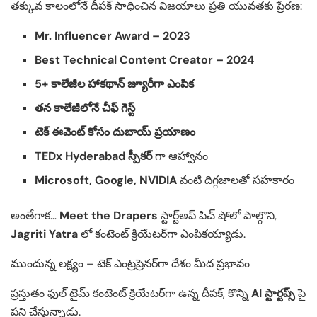
తక్కువ కాలంలోనే దీపక్ సాధించిన విజయాలు ప్రతి యువతకు ప్రేరణ:
Mr. Influencer Award – 2023
Best Technical Content Creator – 2024
5+ కాలేజీల హాకథాన్ జ్యూరీగా ఎంపిక
తన కాలేజీలోనే చీఫ్ గెస్ట్
టెక్ ఈవెంట్ కోసం దుబాయ్ ప్రయాణం
TEDx Hyderabad స్పీకర్
గా ఆహ్వానం
Microsoft, Google, NVIDIA
వంటి దిగ్గజాలతో సహకారం
అంతేగాక…
Meet the Drapers
స్టార్ట్‌అప్ పిచ్ షోలో పాల్గొని,
Jagriti Yatra
లో కంటెంట్ క్రియేటర్‌గా ఎంపికయ్యాడు.
ముందున్న లక్ష్యం – టెక్ ఎంట్రప్రెనర్‌గా దేశం మీద ప్రభావం
ప్రస్తుతం ఫుల్ టైమ్ కంటెంట్ క్రియేటర్‌గా ఉన్న దీపక్, కొన్ని
AI స్టార్టప్స్
పై
పని చేస్తున్నాడు.