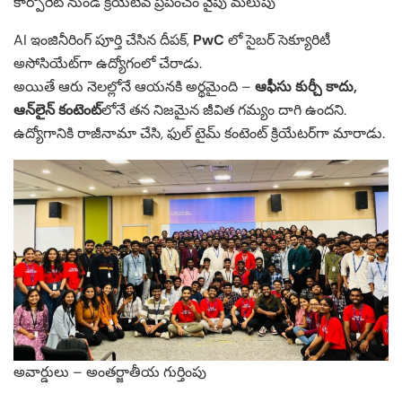
కార్పొరేట్ నుండి క్రియేటివ్ ప్రపంచం వైపు మలుపు
AI ఇంజినీరింగ్ పూర్తి చేసిన దీపక్,
PwC
లో సైబర్ సెక్యూరిటీ
అసోసియేట్‌గా ఉద్యోగంలో చేరాడు.
అయితే ఆరు నెలల్లోనే ఆయనకి అర్థమైంది –
ఆఫీసు కుర్చీ కాదు,
ఆన్‌లైన్ కంటెంట్
‌లోనే తన నిజమైన జీవిత గమ్యం దాగి ఉందని.
ఉద్యోగానికి రాజీనామా చేసి, ఫుల్ టైమ్ కంటెంట్ క్రియేటర్‌గా మారాడు.
అవార్డులు – అంతర్జాతీయ గుర్తింపు