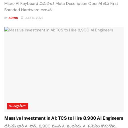
Micro AI Keyboard విడుదల.! Meta Description OpenAI తన First
Branded Hardware అయిన...
BY
ADMIN
JULY 18, 2026
అంతర్జాతీయ
Massive Investment in AI: TCS to Hire 8,900 AI Engineers
టీసీఎస్ భారీ AI ప్లాన్.. 8,900 మంది AI ఇంజినీర్లు, AI కంపెనీల కొనుగోళ్లు..