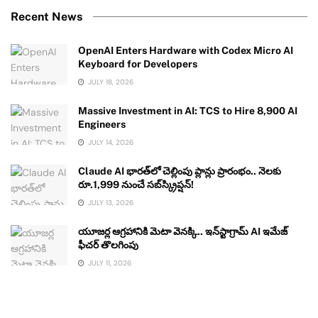
Recent News
OpenAI Enters Hardware with Codex Micro AI
Keyboard for Developers
JULY 18, 2026
Massive Investment in AI: TCS to Hire 8,900 AI
Engineers
JULY 14, 2026
Claude AI భారత్‌లో చెల్లింపు ప్లాన్లు ప్రారంభం.. నెలకు
రూ.1,999 నుంచే సబ్‌స్క్రిప్షన్!
JULY 13, 2026
యూజర్ల ఆగ్రహానికి మెటా వెనక్కి.. ఇన్‌స్టాగ్రామ్ AI ఇమేజ్
ఫీచర్ తొలగింపు
JULY 11, 2026