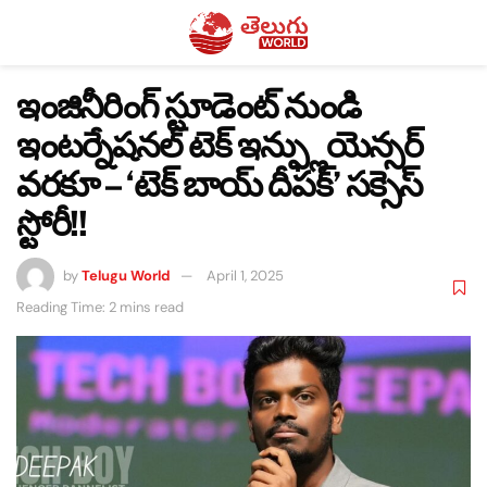
ఇంజినీరింగ్ స్టూడెంట్ నుండి
ఇంటర్నేషనల్ టెక్ ఇన్ఫ్లుయెన్సర్
వరకూ – ‘టెక్ బాయ్ దీపక్’ సక్సెస్
స్టోరీ!!
by
Telugu World
April 1, 2025
Reading Time: 2 mins read