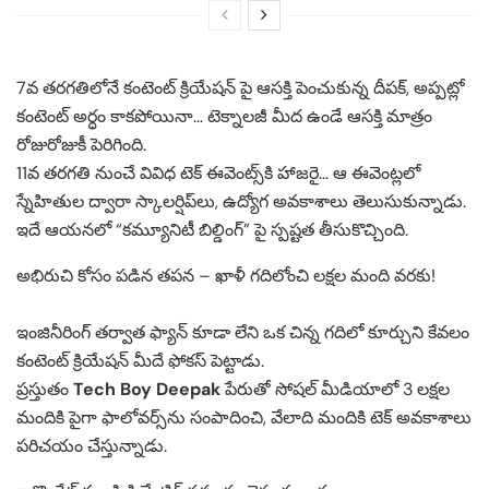
7వ తరగతిలోనే కంటెంట్ క్రియేషన్ పై ఆసక్తి పెంచుకున్న దీపక్, అప్పట్లో
కంటెంట్ అర్ధం కాకపోయినా… టెక్నాలజీ మీద ఉండే ఆసక్తి మాత్రం
రోజురోజుకీ పెరిగింది.
11వ తరగతి నుంచే వివిధ టెక్ ఈవెంట్స్‌కి హాజరై… ఆ ఈవెంట్లలో
స్నేహితుల ద్వారా స్కాలర్షిప్‌లు, ఉద్యోగ అవకాశాలు తెలుసుకున్నాడు.
ఇదే ఆయనలో “కమ్యూనిటీ బిల్డింగ్” పై స్పష్టత తీసుకొచ్చింది.
అభిరుచి కోసం పడిన తపన – ఖాళీ గదిలోంచి లక్షల మంది వరకు!
ఇంజినీరింగ్ తర్వాత ఫ్యాన్ కూడా లేని ఒక చిన్న గదిలో కూర్చుని కేవలం
కంటెంట్ క్రియేషన్ మీదే ఫోకస్ పెట్టాడు.
ప్రస్తుతం
Tech Boy Deepak
పేరుతో సోషల్ మీడియాలో 3 లక్షల
మందికి పైగా ఫాలోవర్స్‌ను సంపాదించి, వేలాది మందికి టెక్ అవకాశాలు
పరిచయం చేస్తున్నాడు.