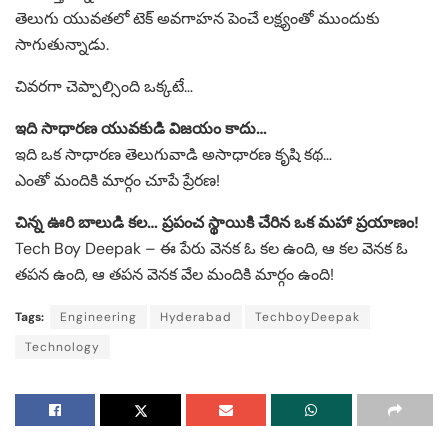
తెలుగు యువతలో టెక్ అవగాహన పెంచే లక్ష్యంతో ముందుకు
సాగుతున్నాడు.
చివరగా చెప్పాల్సింది ఒక్కటే…
ఇది సాధారణ యువకుడి విజయం కాదు…
ఇది ఒక సాధారణ తెలుగువాడి అసాధారణ కృషి కథ…
ఎంతో మందికి మార్గం చూపే ప్రేరణ!
చిన్న ఊరి బాలుడి కల… ప్రపంచ స్థాయికి చేరిన ఒక మహా ప్రయాణం!
Tech Boy Deepak – ఈ పేరు వెనక ఓ కల ఉంది, ఆ కల వెనక ఓ
తపన ఉంది, ఆ తపన వెనక వేల మందికి మార్గం ఉంది!
Tags:
Engineering
Hyderabad
TechboyDeepak
Technology