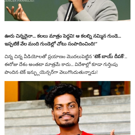
ఊరు చిన్నదైనా… కలలు మాత్రం
పెద్దవి! ఆ కలల్ని నమ్మిన గుండె…
ఇప్పటికే వేల మంది గుండెల్లో చోటు సంపాదించింది!”
చిన్న చిన్న వీడియోలతో ప్రయాణం మొదలుపెట్టిన
‘టెక్ బాయ్ దీపక్’
…
ఈరోజు దేశం అంతటా మాత్రమే కాదు… విదేశాల్లో కూడా గుర్తింపు
పొందిన టెక్ ఇన్ఫ్లుయెన్సర్‌గా వెలుగొందుతున్నాడు!