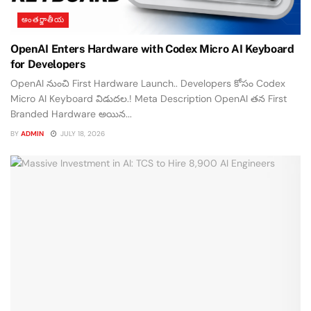
అంతర్జాతీయ
OpenAI Enters Hardware with Codex Micro AI Keyboard
for Developers
OpenAI నుంచి First Hardware Launch.. Developers కోసం Codex
Micro AI Keyboard విడుదల.! Meta Description OpenAI తన First
Branded Hardware అయిన...
BY
ADMIN
JULY 18, 2026