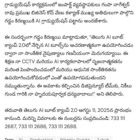
గ్రాడ్యుయేషన్ కార్యక్రమంలో ఇంపాక్ట్ వ్యవస్థాపకులు గంపా నాగేశ్వర్
రావు ప్రముఖ బిజినెస్ కోచ్ వేణు కళ్యాణ్ ముఖ్య అతిథులుగా పాల్గొని
గడ్డం కిరణ్మయికి AI గ్రాడ్యుయేషన్ పట్టాను అందజేశారు.
ఈ సందర్భంగా గడ్డం కిరణ్మయి మాట్లాడుతూ, “తెలుగు AI బూట్
క్యాంప్ 2.0లో నేర్పిన AI టూల్స్‌ను ఆచరణాత్మకంగా ఉపయోగించడం
ద్వారా నా సాంకేతిక నైపుణ్యాలు గణనీయంగా మెరుగయ్యాయి. ఈ
శిక్షణ నా CCTV మరియు AI కార్యకలాపాలలో సృజనాత్మకతను
మరింత పెంపొందించడంలో మరియు ఆధునిక సాంకేతికతను
ఉపయోగించుకోవడంలో ఎంతో ఉపయోగపడుతుందని
నమ్ముతున్నాను. ఈ అవకాశం కల్పించిన డిజిప్రెన్యూర్ టీమ్‌కు, నికీలు
గుండ గారికి నా హృదయపూర్వక ధన్యవాదాలు!” అని తెలిపారు.
తరువాతి తెలుగు AI బూట్ క్యాంప్ 2.0 ఆగస్టు 11, 2025న ప్రారంభం
కానుంది. మరిన్ని వివరాలకు ఈ నంబర్లను సంప్రదించండి: 733 111
2687, 733 111 2686, 733 111 2688.
Tags:
AI
Graduation
Nikeelu Gunda
T-hub