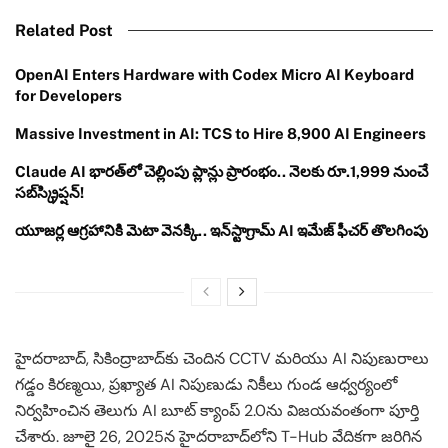
Related Post
OpenAI Enters Hardware with Codex Micro AI Keyboard
for Developers
Massive Investment in AI: TCS to Hire 8,900 AI Engineers
Claude AI భారత్‌లో చెల్లింపు ప్లాన్లు ప్రారంభం.. నెలకు రూ.1,999 నుంచే
సబ్‌స్క్రిప్షన్!
యూజర్ల ఆగ్రహానికి మెటా వెనక్కి.. ఇన్‌స్టాగ్రామ్ AI ఇమేజ్ ఫీచర్ తొలగింపు
హైదరాబాద్, సికింద్రాబాద్‌కు చెందిన CCTV మరియు AI నిపుణురాలు
గడ్డం కిరణ్మయి, ప్రఖ్యాత AI నిపుణుడు నికీలు గుండ ఆధ్వర్యంలో
నిర్వహించిన తెలుగు AI బూట్ క్యాంప్ 2.0ను విజయవంతంగా పూర్తి
చేశారు. జూలై 26, 2025న హైదరాబాద్‌లోని T-Hub వేదికగా జరిగిన