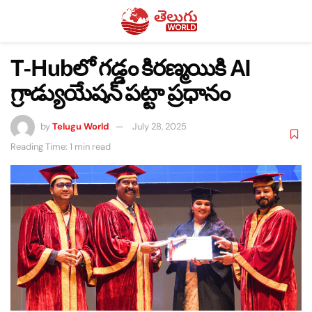
T-Hubలో గడ్డం కిరణ్మయికి AI
గ్రాడ్యుయేషన్ పట్టా ప్రధానం
by
Telugu World
July 28, 2025
Reading Time: 1 min read