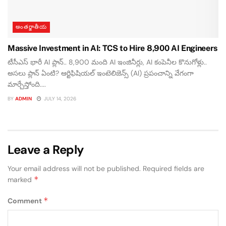
అంతర్జాతీయ
Massive Investment in AI: TCS to Hire 8,900 AI Engineers
టీసీఎస్ భారీ AI ప్లాన్.. 8,900 మంది AI ఇంజినీర్లు, AI కంపెనీల కొనుగోళ్లు..
అసలు ప్లాన్ ఏంటి? ఆర్టిఫిషియల్ ఇంటెలిజెన్స్ (AI) ప్రపంచాన్ని వేగంగా
మార్చేస్తోంది....
BY
ADMIN
JULY 14, 2026
Leave a Reply
Your email address will not be published.
Required fields are
*
marked
*
Comment