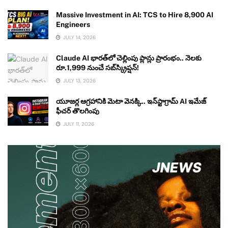
Massive Investment in AI: TCS to Hire 8,900 AI
Engineers
JULY 14, 2026
Claude AI భారత్‌లో చెల్లింపు ప్లాన్లు ప్రారంభం.. నెలకు
రూ.1,999 నుంచే సబ్‌స్క్రిప్షన్!
JULY 13, 2026
యూజర్ల ఆగ్రహానికి మెటా వెనక్కి.. ఇన్‌స్టాగ్రామ్ AI ఇమేజ్
ఫీచర్ తొలగింపు
JULY 11, 2026