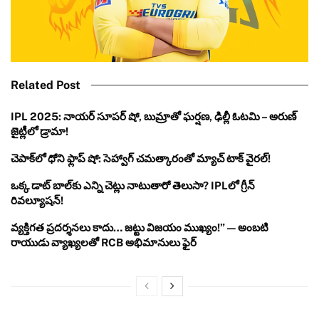
Related Post
IPL 2025: నాయర్ సూపర్ షో, బుమ్రాతో ఘర్షణ, ఢిల్లీ ఓటమి – అరుణ్
జైట్లీలో డ్రామా!
చెపాక్‌లో ధోని ఫ్లాప్ షో: సెహ్వాగ్ చమత్కారంతో మ్యాచ్ టాక్ వైరల్!
ఒక్క డాట్ బాల్‌కు ఎన్ని చెట్లు నాటుతారో తెలుసా? IPLలో గ్రీన్
రివల్యూషన్!
వ్యక్తిగత ప్రదర్శనలు కాదు… జట్టు విజయం ముఖ్యం!” — అంబటి
రాయుడు వ్యాఖ్యలతో RCB అభిమానులు ఫైర్