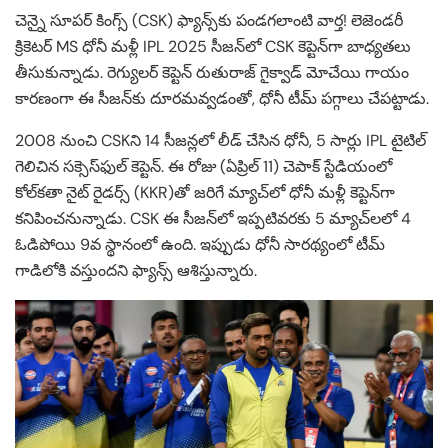
చెన్నై సూపర్ కింగ్స్ (CSK) ఫ్యాన్స్‌కు పండగలాంటి వార్త! లెజెండరీ
క్రికెటర్ MS ధోనీ మళ్లీ IPL 2025 సీజన్‌లో CSK కెప్టెన్‌గా బాధ్యతలు
తీసుకున్నాడు. రెగ్యులర్ కెప్టెన్ రుతురాజ్ గైక్వాడ్ మోచేయి గాయం
కారణంగా ఈ సీజన్‌కు దూరమవ్వడంతో, ధోనీ టీమ్ పగ్గాలు చేపట్టాడు.
2008 నుంచి CSKని 14 సీజన్లలో లీడ్ చేసిన ధోనీ, 5 సార్లు IPL టైటిల్
గెలిచిన సక్సెస్‌ఫుల్ కెప్టెన్. ఈ రోజు (ఏప్రిల్ 11) చెపాక్ స్టేడియంలో
కోల్‌కతా నైట్ రైడర్స్ (KKR)తో జరిగే మ్యాచ్‌లో ధోనీ మళ్లీ కెప్టెన్‌గా
కనిపించనున్నాడు. CSK ఈ సీజన్‌లో ఇప్పటివరకు 5 మ్యాచ్‌లలో 4
ఓడిపోయి 9వ స్థానంలో ఉంది. ఇప్పుడు ధోనీ సారథ్యంలో టీమ్
గాడిలోకి వస్తుందని ఫ్యాన్స్ ఆశిస్తున్నారు.