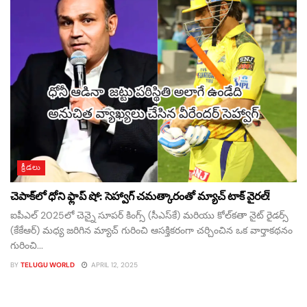
క్రీడలు
చెపాక్‌లో ధోని ఫ్లాప్ షో: సెహ్వాగ్ చమత్కారంతో మ్యాచ్ టాక్ వైరల్!
ఐపీఎల్ 2025లో చెన్నై సూపర్ కింగ్స్ (సీఎస్‌కే) మరియు కోల్‌కతా నైట్ రైడర్స్
(కేకేఆర్) మధ్య జరిగిన మ్యాచ్ గురించి ఆసక్తికరంగా చర్చించిన ఒక వార్తాకథనం
గురించి...
BY
TELUGU WORLD
APRIL 12, 2025