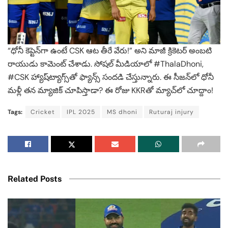
“ధోనీ కెప్టెన్‌గా ఉంటే CSK ఆట తీరే వేరు!” అని మాజీ క్రికెటర్ అంబటి
రాయుడు కామెంట్ చేశాడు. సోషల్ మీడియాలో #ThalaDhoni,
#CSK హ్యాష్‌ట్యాగ్స్‌తో ఫ్యాన్స్ సందడి చేస్తున్నారు. ఈ సీజన్‌లో ధోనీ
మళ్లీ తన మ్యాజిక్ చూపిస్తాడా? ఈ రోజు KKRతో మ్యాచ్‌లో చూద్దాం!
Tags:
Cricket
IPL 2025
MS dhoni
Ruturaj injury
Related Posts