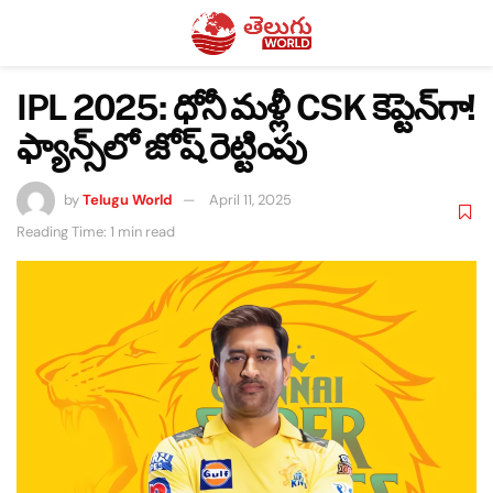
IPL 2025: ధోనీ మళ్లీ CSK కెప్టెన్‌గా!
ఫ్యాన్స్‌లో జోష్ రెట్టింపు
by
Telugu World
April 11, 2025
Reading Time: 1 min read