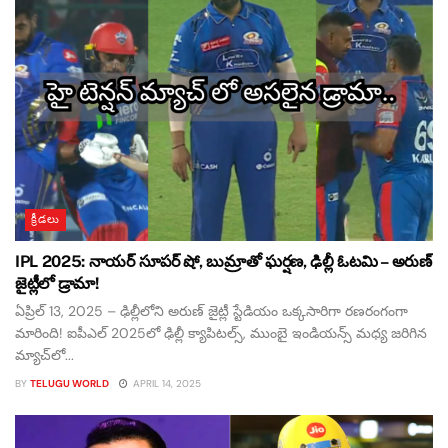
క్రీడలు
IPL 2025: నాయర్ సూపర్ షో, బుమ్రాతో ఘర్షణ, ఢిల్లీ ఓటమి – అరుణ్
జైట్లీలో డ్రామా!
ఏప్రిల్ 13, 2025 – ఢిల్లీలోని అరుణ్ జైట్లీ స్టేడియం ఒక్కసారిగా రణరంగంగా
మారింది! ఐపీఎల్ 2025లో ఢిల్లీ క్యాపిటల్స్, ముంబై ఇండియన్స్ మధ్య జరిగిన
మ్యాచ్‌లో...
BY
TELUGU WORLD
APRIL 14, 2025