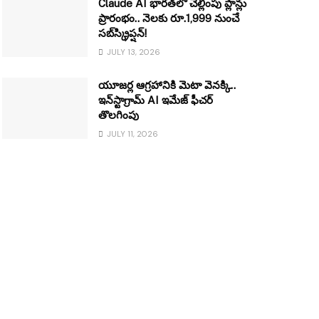
Claude AI భారత్‌లో చెల్లింపు ప్లాన్లు
ప్రారంభం.. నెలకు రూ.1,999 నుంచే
సబ్‌స్క్రిప్షన్!
JULY 13, 2026
యూజర్ల ఆగ్రహానికి మెటా వెనక్కి..
ఇన్‌స్టాగ్రామ్ AI ఇమేజ్ ఫీచర్
తొలగింపు
JULY 11, 2026