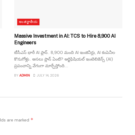
అంతర్జాతీయ
Massive Investment in AI: TCS to Hire 8,900 AI
Engineers
టీసీఎస్ భారీ AI ప్లాన్.. 8,900 మంది AI ఇంజినీర్లు, AI కంపెనీల
కొనుగోళ్లు.. అసలు ప్లాన్ ఏంటి? ఆర్టిఫిషియల్ ఇంటెలిజెన్స్ (AI)
ప్రపంచాన్ని వేగంగా మార్చేస్తోంది....
BY
ADMIN
JULY 14, 2026
*
elds are marked