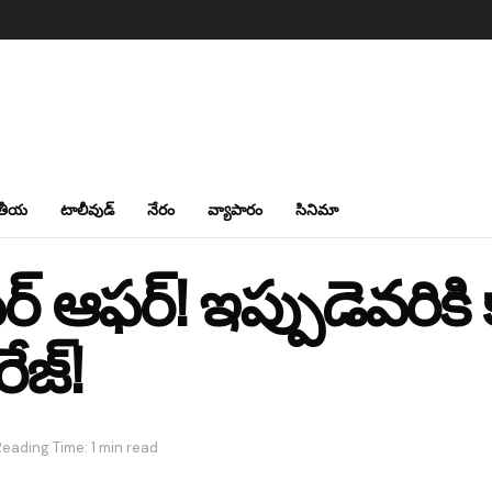
తీయ
టాలీవుడ్
నేరం
వ్యాపారం
సినిమా
ఆఫర్! ఇప్పుడెవరికి 
రేజ్!
Reading Time: 1 min read