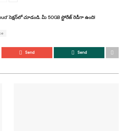
d’ సెక్షన్‌లో చూడండి. మీ 50GB స్టోరేజ్ రెడీగా ఉంది!
ce
Send
Send