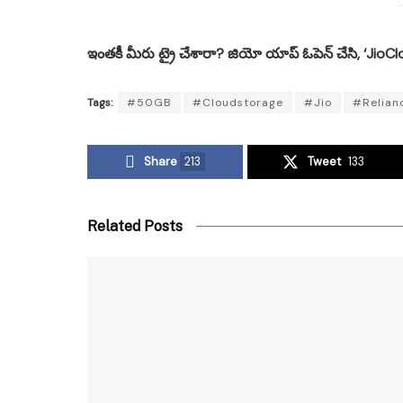
ఇంతకీ మీరు ట్రై చేశారా? జియో యాప్ ఓపెన్ చేసి, ‘JioClou
Tags:
#50GB
#Cloudstorage
#Jio
#Relian
Share
213
Tweet
133
Related Posts