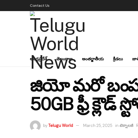
Contact Us
ఆంధ్రప్రదేశ్
తెలంగాణ
అంతర్జాతీయ
క్రీడలు
జా
జియో మరో బంపర్ 
50GB ఫ్రీ క్లౌడ్ స్టో
by
Telugu World
March 25, 2025
in
టెక్నాలజీ