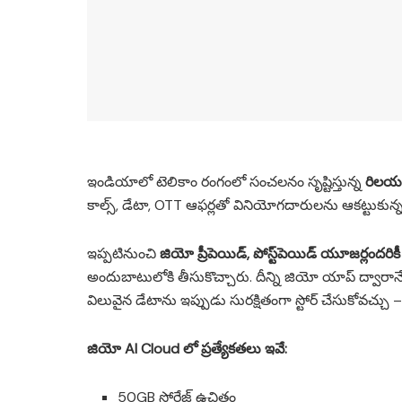
ఇండియాలో టెలికాం రంగంలో సంచలనం సృష్టిస్తున్న
రిలయన
కాల్స్, డేటా, OTT ఆఫర్లతో వినియోగదారులను ఆకట్టుకున
ఇప్పటినుంచి
జియో ప్రీపెయిడ్, పోస్ట్‌పెయిడ్ యూజర్లందరికీ
అందుబాటులోకి తీసుకొచ్చారు. దీన్ని జియో యాప్ ద్వారాన
విలువైన డేటాను ఇప్పుడు సురక్షితంగా స్టోర్ చేసుకోవచ్చు 
జియో AI Cloud లో ప్రత్యేకతలు ఇవే:
50GB స్టోరేజ్ ఉచితం