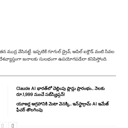
 ముద్ర వేసినట్టే. ఇప్పటికే గూగుల్ డ్రైవ్, ఆపిల్ ఐక్లౌడ్ వంటి సేవల
 దేశవ్యాప్తంగా జనాలకు సులభంగా ఉపయోగపడేలా కనిపిస్తోంది.
Claude AI భారత్‌లో చెల్లింపు ప్లాన్లు ప్రారంభం.. నెలకు
రూ.1,999 నుంచే సబ్‌స్క్రిప్షన్!
యూజర్ల ఆగ్రహానికి మెటా వెనక్కి.. ఇన్‌స్టాగ్రామ్ AI ఇమేజ్
ఫీచర్ తొలగింపు