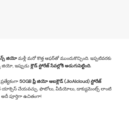
్స్ జియో
మళ్లీ మరో కొత్త ఆఫర్‌తో ముందుకొచ్చింది. ఇప్పటివరకు
్న జియో, ఇప్పుడు
క్లౌడ్ స్టోరేజ్ సేవల్లోకి అడుగుపెట్టింది.
ప్రత్యేకంగా
50GB ఫ్రీ జియో ఆఐక్లౌడ్ (JioAIcloud) స్టోరేజ్
ే యాక్సెస్ చేయవచ్చు. ఫొటోలు, వీడియోలు, డాక్యుమెంట్స్ లాంటి
– అదీ పూర్తిగా ఉచితంగా!