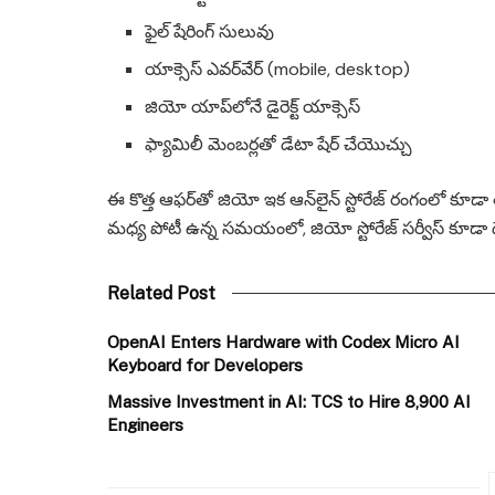
ఫైల్ షేరింగ్ సులువు
యాక్సెస్ ఎవర్‌వేర్ (mobile, desktop)
జియో యాప్‌లోనే డైరెక్ట్ యాక్సెస్
ఫ్యామిలీ మెంబర్లతో డేటా షేర్ చేయొచ్చు
ఈ కొత్త ఆఫర్‌తో జియో ఇక ఆన్‌లైన్ స్టోరేజ్ రంగంలో కూడా తన
మధ్య పోటీ ఉన్న సమయంలో, జియో స్టోరేజ్ సర్వీస్ కూడా
Related Post
OpenAI Enters Hardware with Codex Micro AI
Keyboard for Developers
Massive Investment in AI: TCS to Hire 8,900 AI
Engineers