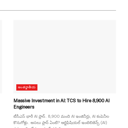
అంతర్జాతీయ
Massive Investment in AI: TCS to Hire 8,900 AI
Engineers
టీసీఎస్ భారీ AI ప్లాన్.. 8,900 మంది AI ఇంజినీర్లు, AI కంపెనీల
కొనుగోళ్లు.. అసలు ప్లాన్ ఏంటి? ఆర్టిఫిషియల్ ఇంటెలిజెన్స్ (AI)