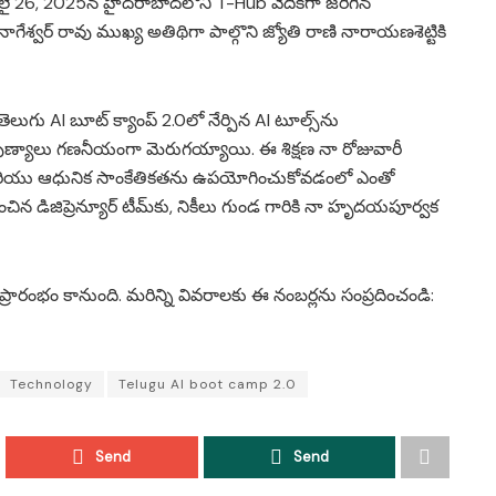
లై 26, 2025న హైదరాబాద్‌లోని T-Hub వేదికగా జరిగిన
నాగేశ్వర్ రావు ముఖ్య అతిథిగా పాల్గొని జ్యోతి రాణి నారాయణశెట్టికి
లుగు AI బూట్ క్యాంప్ 2.0లో నేర్పిన AI టూల్స్‌ను
ణ్యాలు గణనీయంగా మెరుగయ్యాయి. ఈ శిక్షణ నా రోజువారీ
రియు ఆధునిక సాంకేతికతను ఉపయోగించుకోవడంలో ఎంతో
డిజిప్రెన్యూర్ టీమ్‌కు, నికీలు గుండ గారికి నా హృదయపూర్వక
ప్రారంభం కానుంది. మరిన్ని వివరాలకు ఈ నంబర్లను సంప్రదించండి:
Technology
Telugu AI boot camp 2.0
Send
Send