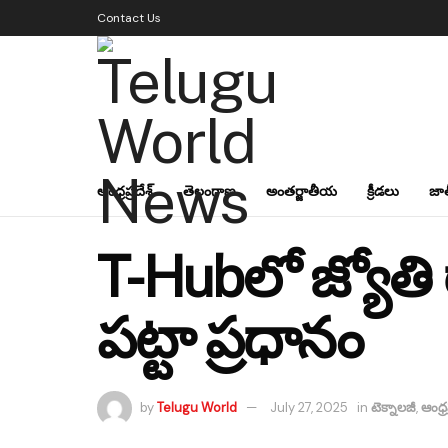
Contact Us
ఆంధ్రప్రదేశ్
తెలంగాణ
అంతర్జాతీయ
క్రీడలు
జా
T-Hubలో జ్యోతి ర
పట్టా ప్రధానం
by
Telugu World
July 27, 2025
in
టెక్నాలజీ
,
ఆంధ్రప