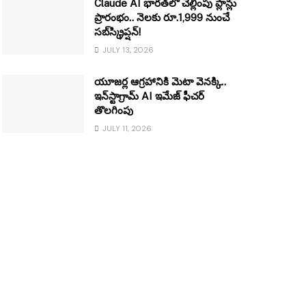
Claude AI భారత్‌లో చెల్లింపు ప్లాన్లు
ప్రారంభం.. నెలకు రూ.1,999 నుంచే
సబ్‌స్క్రిప్షన్!
JULY 13, 2026
యూజర్ల ఆగ్రహానికి మెటా వెనక్కి..
ఇన్‌స్టాగ్రామ్ AI ఇమేజ్ ఫీచర్
తొలగింపు
JULY 11, 2026