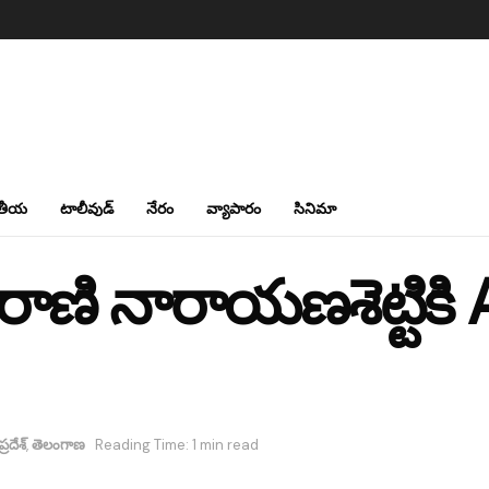
తీయ
టాలీవుడ్
నేరం
వ్యాపారం
సినిమా
ాణి నారాయణశెట్టికి A
్రదేశ్
,
తెలంగాణ
Reading Time: 1 min read