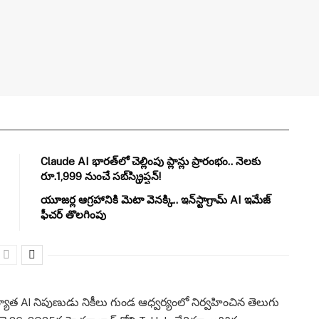
Claude AI భారత్‌లో చెల్లింపు ప్లాన్లు ప్రారంభం.. నెలకు
రూ.1,999 నుంచే సబ్‌స్క్రిప్షన్!
యూజర్ల ఆగ్రహానికి మెటా వెనక్కి.. ఇన్‌స్టాగ్రామ్ AI ఇమేజ్
ఫీచర్ తొలగింపు
రఖ్యాత AI నిపుణుడు నికీలు గుండ ఆధ్వర్యంలో నిర్వహించిన తెలుగు