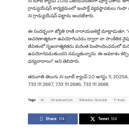
AI బూట్ క్యాంప్ 2.0ను విజయవంతంగా పూర్తి చేశారు. జూ
గ్రాడ్యుయేషన్ కార్యక్రమంలో ఇంపాక్ట్ వ్యవస్థాపకులు గంపా 
AI గ్రాడ్యుయేషన్ పట్టాను అందజేశారు.
ఈ సందర్భంగా జ్యోతి రాణి నారాయణశెట్టి మాట్లాడుతూ, “తె
ఆచరణాత్మకంగా ఉపయోగించడం ద్వారా నా సాంకేతిక నైపు
జీవితంలో సృజనాత్మకతను మరింత పెంపొందించడంలో మ
ఉపయోగపడుతుందని నమ్ముతున్నాను. ఈ అవకాశం కల్పించిన 
ధన్యవాదాలు!” అని తెలిపారు.
తరువాతి తెలుగు AI బూట్ క్యాంప్ 2.0 ఆగస్టు 11, 2025న 
733 111 2687, 733 111 2686, 733 111 2688.
Tags:
AI
Graduation
Nikeelu Gunda
T-hub
Share
214
Tweet
134