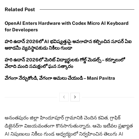
Related Post
OpenAI Enters Hardware with Codex Micro AI Keyboard
for Developers
హరి ఉదాన్ 2026లో AI భవిష్యత్తుపై అవగాహన కల్పించిన సూపర్ ఏఐ
అకాడమీ వ్యవస్థాపకుడు నికీలు గుండా
హరి ఉదాన్ 2026లో మెరిట్ విద్యార్థులకు గోల్డ్ మెడల్స్ – కర్నూలులో
వేలాది మంది సమక్షంలో ఘన సత్కారం
వేగంగా నేర్చుకోండి, వేగంగా అమలు చేయండి – Mani Pavitra
అనంతపురం జిల్లా హిందూపూర్ గ్రామానికి చెందిన కవిత, గ్రాఫిక్
డిజైనర్‌గా విజయవంతంగా కొనసాగుతున్నారు. ఆమె ఇటీవల ప్రఖ్యాత
AI నిపుణులు నికీలు గుండ ఆధ్వర్యంలో నిర్వహించిన తెలుగు AI