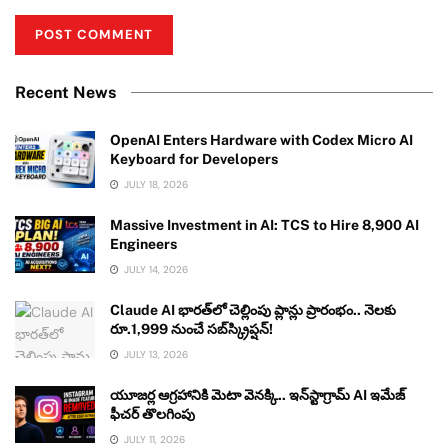
Recent News
OpenAI Enters Hardware with Codex Micro AI
Keyboard for Developers
JULY 18, 2026
Massive Investment in AI: TCS to Hire 8,900 AI
Engineers
JULY 14, 2026
Claude AI భారత్‌లో చెల్లింపు ప్లాన్లు ప్రారంభం.. నెలకు
రూ.1,999 నుంచే సబ్‌స్క్రిప్షన్!
JULY 13, 2026
యూజర్ల ఆగ్రహానికి మెటా వెనక్కి.. ఇన్‌స్టాగ్రామ్ AI ఇమేజ్
ఫీచర్ తొలగింపు
JULY 11, 2026