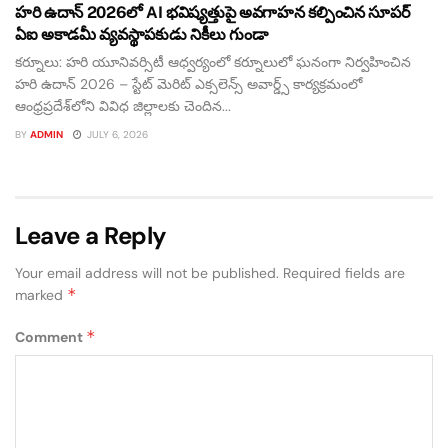
హరి ఉదాన్ 2026లో AI భవిష్యత్తుపై అవగాహన కల్పించిన సూపర్
ఏఐ అకాడమీ వ్యవస్థాపకుడు నికీలు గుండా
కర్నూలు: హరి యూనివర్సిటీ ఆధ్వర్యంలో కర్నూలులో ఘనంగా నిర్వహించిన
హరి ఉదాన్ 2026 – స్టేట్ మెరిట్ ఎక్సలెన్స్ అవార్డ్స్ కార్యక్రమంలో
ఆంధ్రప్రదేశ్‌లోని వివిధ జిల్లాలకు చెందిన...
BY
ADMIN
JULY 6, 2026
Leave a Reply
Your email address will not be published.
Required fields are
*
marked
*
Comment