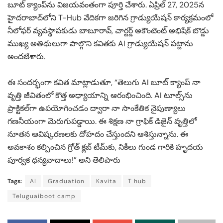
బూట్ క్యాంప్‌ను విజయవంతంగా పూర్తి చేశారు. ఏప్రిల్ 27, 2025న
హైదరాబాద్‌లోని T-Hub వేదికగా జరిగిన గ్రాడ్యుయేషన్ కార్యక్రమంలో
నీలోఫర్ వ్యవస్థాపకుడు బాబూరావ్, చార్టర్డ్ అకౌంటెంట్ అభిషేక్ బొడ్డు
ముఖ్య అతిథులుగా పాల్గొని కవితకు AI గ్రాడ్యుయేషన్ పట్టాను
అందజేశారు.
ఈ సందర్భంగా కవిత మాట్లాడుతూ, “తెలుగు AI బూట్ క్యాంప్‌ నా
వృత్తి జీవితంలో కొత్త అధ్యాయాన్ని ఆరంభించింది. AI టూల్స్‌ను
ప్రాక్టికల్‌గా ఉపయోగించడం ద్వారా నా సాంకేతిక నైపుణ్యాలు
గణనీయంగా మెరుగుపడ్డాయి. ఈ శిక్షణ నా గ్రాఫిక్ డిజైన్ వృత్తిలో
నూతన ఆవిష్కరణలకు దోహదం చేస్తుందని ఆశిస్తున్నాను. ఈ
అవకాశం కల్పించిన గ్రోత్ క్లబ్ టీమ్‌కు, నికీలు గుండ గారికి హృదయ
పూర్వక ధన్యవాదాలు!” అని తెలిపారు
Tags:
AI
Graduation
Kavita
T hub
Teluguaiboot camp