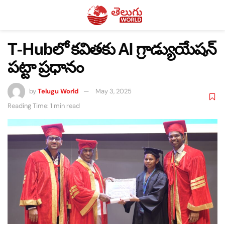
T-Hubలో కవితకు AI గ్రాడ్యుయేషన్
పట్టా ప్రధానం
by
Telugu World
May 3, 2025
Reading Time: 1 min read