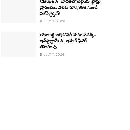
Claude AI భారత్‌లో చెల్లింపు ప్లాన్లు
ప్రారంభం.. నెలకు రూ.1,999 నుంచే
సబ్‌స్క్రిప్షన్!
JULY 13, 2026
యూజర్ల ఆగ్రహానికి మెటా వెనక్కి..
ఇన్‌స్టాగ్రామ్ AI ఇమేజ్ ఫీచర్
తొలగింపు
JULY 11, 2026