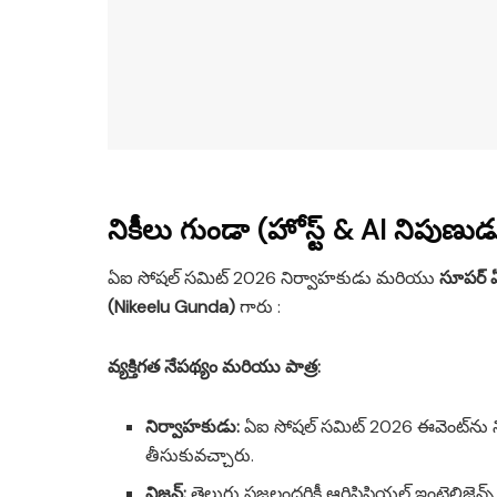
నికీలు గుండా (హోస్ట్ & AI నిపుణుడ
ఏఐ సోషల్ సమిట్ 2026 నిర్వాహకుడు మరియు
సూపర్ 
(Nikeelu Gunda)
గారు :
వ్యక్తిగత నేపథ్యం మరియు పాత్ర:
నిర్వాహకుడు:
ఏఐ సోషల్ సమిట్ 2026 ఈవెంట్‌ను నిర్
తీసుకువచ్చారు.
విజన్:
తెలుగు ప్రజలందరికీ ఆర్టిఫిషియల్ ఇంటెలిజెన్