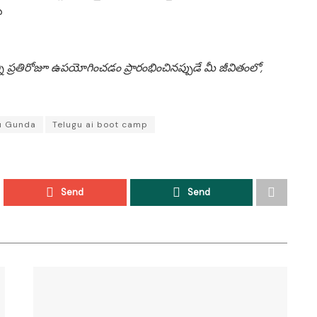
రు
ి ప్రతిరోజూ ఉపయోగించడం ప్రారంభించినప్పుడే మీ జీవితంలో,
u Gunda
Telugu ai boot camp
Send
Send