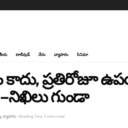
తీయ
టాలీవుడ్
నేరం
వ్యాపారం
సినిమా
ం కాదు, ప్రతిరోజూ 
– నిఖిలు గుండా
య
,
వ్యాపారం
Reading Time: 2 mins read