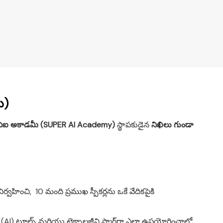
ు)
ఏఐ అకాడమీ (SUPER AI Academy)
స్థాపకుడైన
నిఖిలు గుండా
వహించి, 10 మంది ప్రముఖ స్పీకర్లను ఒకే వేదికపైకి
స్ (AI) టూల్స్ మరియు టెక్నాలజీని స్మార్ట్‌గా ఎలా ఉపయోగించాలో