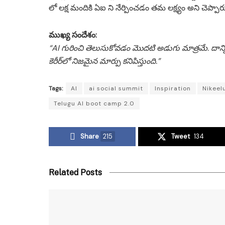
లో లక్ష మందికి ఏఐ ని నేర్పించడం తమ లక్ష్యం అని చెప్పా
ముఖ్య సందేశం:
“AI గురించి తెలుసుకోవడం మొదటి అడుగు మాత్రమే. దాన్న
కెరీర్‌లో నిజమైన మార్పు కనిపిస్తుంది.”
Tags:
AI
ai social summit
Inspiration
Nikeel
Telugu AI boot camp 2.0
Share
215
Tweet
134
Related Posts