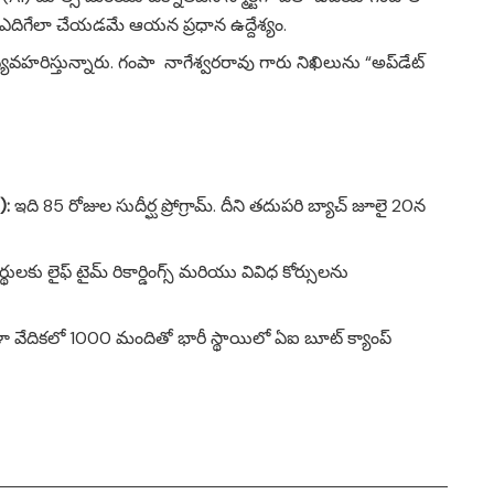
ఎదిగేలా చేయడమే ఆయన ప్రధాన ఉద్దేశ్యం.
హరిస్తున్నారు. గంపా నాగేశ్వరరావు గారు నిఖిలును “అప్‌డేట్
):
ఇది 85 రోజుల సుదీర్ఘ ప్రోగ్రామ్. దీని తదుపరి బ్యాచ్ జూలై 20న
థులకు లైఫ్ టైమ్ రికార్డింగ్స్ మరియు వివిధ కోర్సులను
ా వేదికలో 1000 మందితో భారీ స్థాయిలో ఏఐ బూట్ క్యాంప్