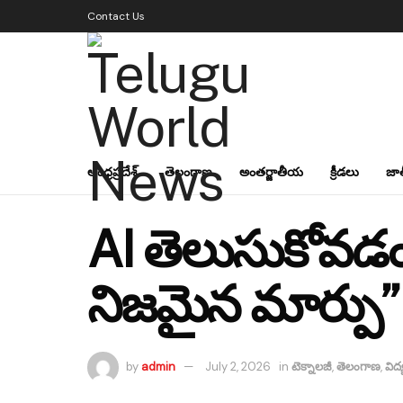
Contact Us
ఆంధ్రప్రదేశ్
తెలంగాణ
అంతర్జాతీయ
క్రీడలు
జా
AI తెలుసుకోవడ
నిజమైన మార్పు” 
by
admin
July 2, 2026
in
టెక్నాలజీ
,
తెలంగాణ
,
విద్