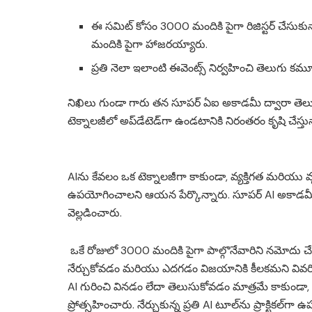
ఈ సమిట్ కోసం 3000 మందికి పైగా రిజిస్టర్ చేసు
మందికి పైగా హాజరయ్యారు.
ప్రతి నెలా ఇలాంటి ఈవెంట్స్ నిర్వహించి తెలుగు కమ
నిఖిలు గుండా గారు తన సూపర్ ఏఐ అకాడమీ ద్వారా తెలు
టెక్నాలజీలో అప్‌డేటెడ్‌గా ఉండటానికి నిరంతరం కృషి చేస్తు
AIను కేవలం ఒక టెక్నాలజీగా కాకుండా, వ్యక్తిగత మరియు వ
ఉపయోగించాలని ఆయన పేర్కొన్నారు. సూపర్ AI అకాడమీ ద్వా
వెల్లడించారు.
ఒకే రోజులో 3000 మందికి పైగా పాల్గొనేవారిని నమోదు చే
నేర్చుకోవడం మరియు ఎదగడం విజయానికి కీలకమని వివర
AI గురించి వినడం లేదా తెలుసుకోవడం మాత్రమే కాకుండా, 
ప్రోత్సహించారు. నేర్చుకున్న ప్రతి AI టూల్‌ను ప్రాక్టిక