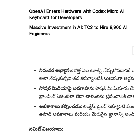
OpenAI Enters Hardware with Codex Micro AI
Keyboard for Developers
Massive Investment in AI: TCS to Hire 8,900 AI
Engineers
నిరంతర అభ్యాసం:
కొత్త ఏఐ టూల్స్ నేర్చుకోవడానికి ఆ
అలా నేర్చుకున్నది తన కమ్యూనిటీకి సులభంగా అర్థమయ్
సోషల్ మీడియాపై అవగాహన:
సోషల్ మీడియాను కేవల
బ్రాండింగ్ ఏజెంట్‌లా లేదా టాలెంట్‌ను ప్రపంచానికి
అవకాశాలు కల్పించడం:
లింక్డిన్, సైబర్ సెక్యూరిటీ
ఉపాధి అవకాశాలు మరియు మెరుగైన జ్ఞానాన్ని అందిస్
సమిట్ విజయాలు: