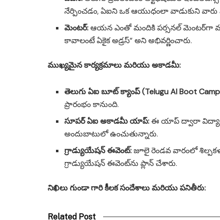
నేర్పించడం, ఏఐని ఒక ఆయుధంలా వాడుకుని వారు 
మెంటర్:
ఆయన ఎంతో మందికి పర్సనల్ మెంటర్‌గా వ్యవ
కావాలంటే ఏకైక అడ్రస్” అని అభివర్ణించారు.
ముఖ్యమైన కార్యక్రమాలు మరియు అకాడమీ:
తెలుగు ఏఐ బూట్ క్యాంప్ (Telugu AI Boot Camp
ప్రారంభం కానుంది.
సూపర్ ఏఐ అకాడమీ యాప్:
ఈ యాప్ ద్వారా విద్యార్
అందుబాటులో ఉంచుతున్నారు.
గ్రాడ్యుయేషన్ ఈవెంట్:
జూలై రెండవ వారంలో శిల్పకళ
గ్రాడ్యుయేషన్ ఈవెంట్‌ను ప్లాన్ చేశారు.
నిఖిలు గుండా గారి కీలక సందేశాలు మరియు పనితీరు:
Related Post