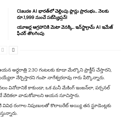
Claude AI భారత్‌లో చెల్లింపు ప్లాన్లు ప్రారంభం.. నెలకు
రూ.1,999 నుంచే సబ్‌స్క్రిప్షన్!
యూజర్ల ఆగ్రహానికి మెటా వెనక్కి.. ఇన్‌స్టాగ్రామ్ AI ఇమేజ్
ఫీచర్ తొలగింపు
యన అర్ధరాత్రి 2:30 గంటలకు కూడా మేల్కొని ప్రాక్టీస్ చేస్తారని,
యేలా నేర్పిస్తారని గంపా నాగేశ్వరరావు గారు పేర్కొన్నారు.
ం వినోదానికే కాకుండా, ఒక మనీ మేకింగ్ ఇంజన్‌లా, పర్సనల్
 చాటే వేదికలా వాడుకోవాలని ఆయన సూచిస్తారు.
 వంటి వివిధ రంగాల నిపుణులతో కొలాబరేట్ అయ్యి తన స్టూడెంట్లకు
తున్నారు.