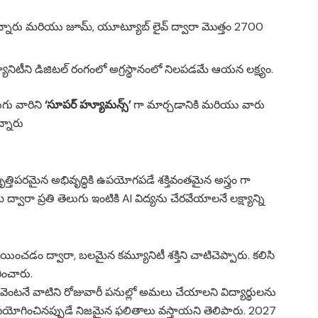
కున్నారు మరియు జూమ్, యూట్యూబ్ లైవ్ ద్వారా మొత్తం 2700
్యూనిటీని డిజిటల్ రంగంలో అగ్రస్థానంలో నిలపడమే ఆయన లక్ష్యం.
గు వారిని
‘సూపర్ హ్యూమన్స్’
గా మార్చడానికి మరియు వారు
న్నారు
ృత్తిపరమైన అభివృద్ధికి ఉపయోగపడే శక్తివంతమైన అస్త్రం గా
రా ప్రతి తెలుగు ఇంటికి AI విద్యను చేరవేయాలనే లక్ష్యాన్ని
యించడం ద్వారా, బలమైన కమ్యూనిటీ శక్తిని చాటిచెప్పారు. కలిసి
ించారు.
వెంటనే వాటిని రోజువారీ పనుల్లో అమలు చేయాలని విద్యార్థులను
ల్‌గా ఉపయోగించినప్పుడే నిజమైన ఫలితాలు వస్తాయని తెలిపారు. 2027