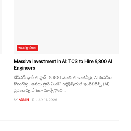
అంతర్జాతీయ
Massive Investment in AI: TCS to Hire 8,900 AI
Engineers
టీసీఎస్ భారీ AI ప్లాన్.. 8,900 మంది AI ఇంజినీర్లు, AI కంపెనీల
కొనుగోళ్లు.. అసలు ప్లాన్ ఏంటి? ఆర్టిఫిషియల్ ఇంటెలిజెన్స్ (AI)
ప్రపంచాన్ని వేగంగా మార్చేస్తోంది....
BY
ADMIN
JULY 14, 2026