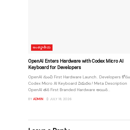
అంతర్జాతీయ
OpenAI Enters Hardware with Codex Micro AI
Keyboard for Developers
OpenAI నుంచి First Hardware Launch.. Developers కోసం
Codex Micro AI Keyboard విడుదల.! Meta Description
OpenAI తన First Branded Hardware అయిన...
BY
ADMIN
JULY 18, 2026