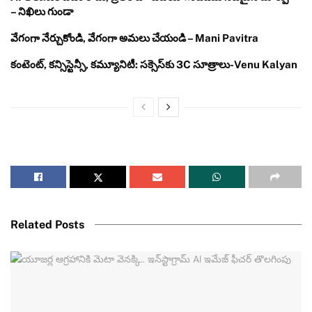
– నిఖిలు గుండా
వేగంగా నేర్చుకోండి, వేగంగా అమలు చేయండి – Mani Pavitra
కంటెంట్, కన్సిస్టెన్సీ, కమ్యూనిటీ: సక్సెస్‌కు 3C సూత్రాలు-Venu Kalyan
Related Posts