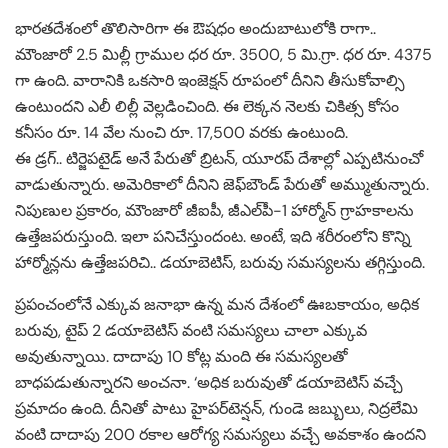
భారతదేశంలో తొలిసారిగా ఈ ఔషధం అందుబాటులోకి రాగా..
మౌంజారో 2.5 మిల్లీ గ్రాముల ధర రూ. 3500, 5 మి.గ్రా. ధర రూ. 4375
గా ఉంది. వారానికి ఒకసారి ఇంజెక్షన్ రూపంలో దీనిని తీసుకోవాల్సి
ఉంటుందని ఎలీ లిల్లీ వెల్లడించింది. ఈ లెక్కన నెలకు చికిత్స కోసం
కనీసం రూ. 14 వేల నుంచి రూ. 17,500 వరకు ఉంటుంది.
ఈ డ్రగ్.. టిర్జెపటైడ్ అనే పేరుతో బ్రిటన్, యూరప్ దేశాల్లో ఎప్పటినుంచో
వాడుతున్నారు. అమెరికాలో దీనిని జెఫ్‌బౌండ్ పేరుతో అమ్ముతున్నారు.
నిపుణుల ప్రకారం, మౌంజారో జీఐపీ, జీఎల్‌పీ-1 హార్మోన్ గ్రాహకాలను
ఉత్తేజపరుస్తుంది. ఇలా పనిచేస్తుందంట. అంటే, ఇది శరీరంలోని కొన్ని
హార్మోన్లను ఉత్తేజపరిచి.. డయాబెటిస్, బరువు సమస్యలను తగ్గిస్తుంది.
ప్రపంచంలోనే ఎక్కువ జనాభా ఉన్న మన దేశంలో ఊబకాయం, అధిక
బరువు, టైప్ 2 డయాబెటిస్ వంటి సమస్యలు చాలా ఎక్కువ
అవుతున్నాయి. దాదాపు 10 కోట్ల మంది ఈ సమస్యలతో
బాధపడుతున్నారని అంచనా. ‘అధిక బరువుతో డయాబెటిస్ వచ్చే
ప్రమాదం ఉంది. దీనితో పాటు హైపర్‌టెన్షన్, గుండె జబ్బులు, నిద్రలేమి
వంటి దాదాపు 200 రకాల ఆరోగ్య సమస్యలు వచ్చే అవకాశం ఉందని