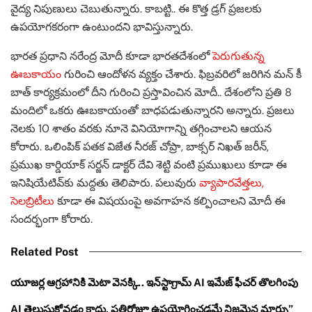
వైద్య నిపుణులు చెబుతున్నారు. కాబట్టి.. ఈ కొత్త డ్రగ్ ప్రజలకు
ఉపయోగకరంగా ఉంటుందని భావిస్తున్నారు.
భారత ప్రధాని నరేంద్ర మోదీ కూడా భారతదేశంలో
పెరుగుతున్న
ఊబకాయం
గురించి ఆందోళన వ్యక్తం చేశారు. ఫిబ్రవరిలో జరిగిన మన్ కీ
బాత్ కార్యక్రమంలో దీని గురించి ప్రస్తావించిన మోదీ.. దేశంలోని ప్రతి 8
మందిలో ఒకరు ఊబకాయంతో బాధపడుతున్నారని అన్నారు. ప్రజలు
నెలకు 10 శాతం వరకు నూనె వినియోగాన్ని తగ్గించాలని ఆయన
కోరారు. ఒలింపిక్ పతక విజేత నీరజ్ చోప్రా, బాక్సర్ నిఖత్ జరీన్,
ప్రముఖ కార్డియాక్ సర్జన్ డాక్టర్ దేవి శెట్టి వంటి ప్రముఖులు కూడా ఈ
ఇనిషియేటివ్‌కు మద్దతు తెలిపారు. పలువురు
వ్యాపారవేత్తలు,
సెలబ్రిటీలు
కూడా ఈ విషయంపై అవగాహన కల్పించాలని మోదీ ఈ
సందర్భంగా కోరారు.
Related Post
యూజర్ల ఆగ్రహానికి మెటా వెనక్కి.. ఇన్‌స్టాగ్రామ్ AI ఇమేజ్ ఫీచర్ తొలగింపు
AI తెలుసుకోవడం కాదు, ప్రతిరోజూ ఉపయోగించడమే నిజమైన మార్పు”