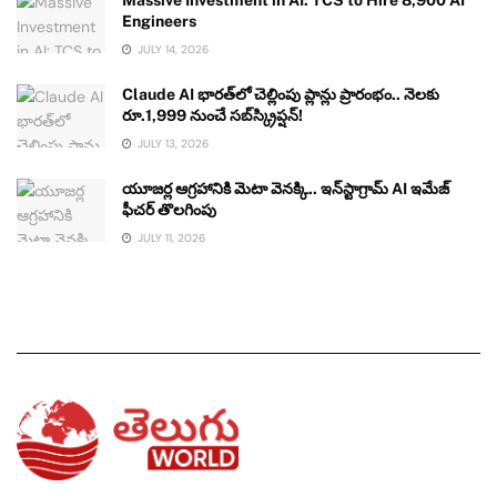
Massive Investment in AI: TCS to Hire 8,900 AI
Engineers
JULY 14, 2026
Claude AI భారత్‌లో చెల్లింపు ప్లాన్లు ప్రారంభం.. నెలకు
రూ.1,999 నుంచే సబ్‌స్క్రిప్షన్!
JULY 13, 2026
యూజర్ల ఆగ్రహానికి మెటా వెనక్కి.. ఇన్‌స్టాగ్రామ్ AI ఇమేజ్
ఫీచర్ తొలగింపు
JULY 11, 2026