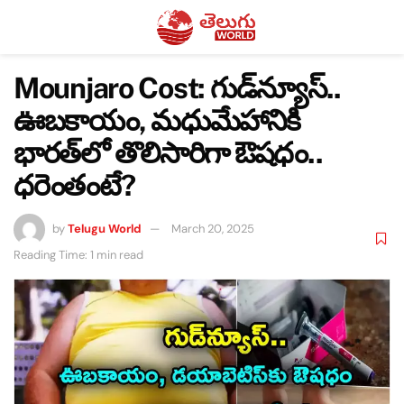
Mounjaro Cost: గుడ్‌న్యూస్..
ఊబకాయం, మధుమేహానికి
భారత్‌లో తొలిసారిగా ఔషధం..
ధరెంతంటే?
by
Telugu World
March 20, 2025
Reading Time: 1 min read