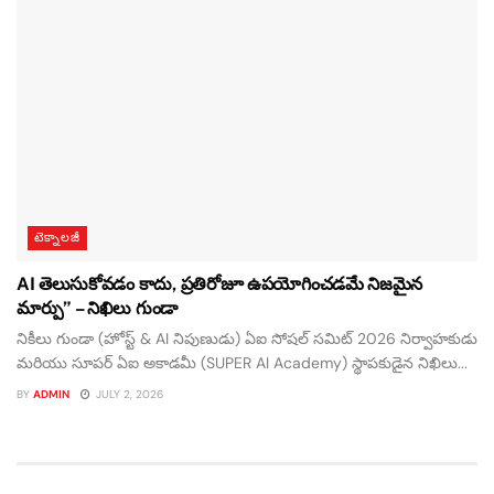
టెక్నాలజీ
AI తెలుసుకోవడం కాదు, ప్రతిరోజూ ఉపయోగించడమే నిజమైన
మార్పు” – నిఖిలు గుండా
నికీలు గుండా (హోస్ట్ & AI నిపుణుడు) ఏఐ సోషల్ సమిట్ 2026 నిర్వాహకుడు
మరియు సూపర్ ఏఐ అకాడమీ (SUPER AI Academy) స్థాపకుడైన నిఖిలు...
BY
ADMIN
JULY 2, 2026