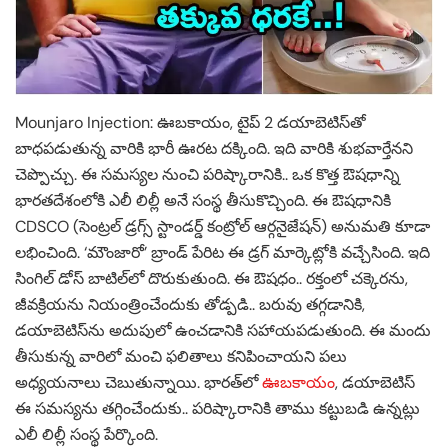
Mounjaro Injection: ఊబకాయం, టైప్ 2 డయాబెటిస్‌తో
బాధపడుతున్న వారికి భారీ ఊరట దక్కింది. ఇది వారికి శుభవార్తేనని
చెప్పొచ్చు. ఈ సమస్యల నుంచి పరిష్కారానికి.. ఒక కొత్త ఔషధాన్ని
భారతదేశంలోకి ఎలీ లిల్లీ అనే సంస్థ తీసుకొచ్చింది. ఈ ఔషధానికి
CDSCO (సెంట్రల్ డ్రగ్స్ స్టాండర్డ్ కంట్రోల్ ఆర్గనైజేషన్) అనుమతి కూడా
లభించింది. ‘మౌంజారో’ బ్రాండ్ పేరిట ఈ డ్రగ్ మార్కెట్లోకి వచ్చేసింది. ఇది
సింగిల్ డోస్ బాటిల్‌లో దొరుకుతుంది. ఈ ఔషధం.. రక్తంలో చక్కెరను,
జీవక్రియను నియంత్రించేందుకు తోడ్పడి.. బరువు తగ్గడానికి,
డయాబెటిస్‌ను అదుపులో ఉంచడానికి సహాయపడుతుంది. ఈ మందు
తీసుకున్న వారిలో మంచి ఫలితాలు కనిపించాయని పలు
అధ్యయనాలు చెబుతున్నాయి. భారత్‌లో
ఊబకాయం
, డయాబెటిస్
ఈ సమస్యను తగ్గించేందుకు.. పరిష్కారానికి తాము కట్టుబడి ఉన్నట్లు
ఎలీ లిల్లీ సంస్థ పేర్కొంది.