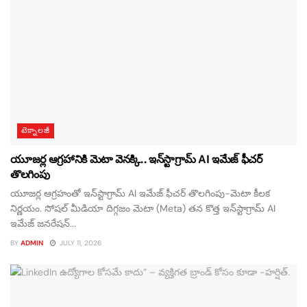
టెక్నాలజీ
యూజర్ల ఆగ్రహానికి మెటా వెనక్కి.. ఇన్‌స్టాగ్రామ్ AI ఇమేజ్ ఫీచర్
తొలగింపు
యూజర్ల ఆగ్రహంతో ఇన్‌స్టాగ్రామ్ AI ఇమేజ్ ఫీచర్ తొలగింపు-మెటా కీలక
నిర్ణయం. సోషల్ మీడియా దిగ్గజం మెటా (Meta) తన కొత్త ఇన్‌స్టాగ్రామ్ AI
ఇమేజ్ జనరేషన్...
BY
ADMIN
JULY 11, 2026