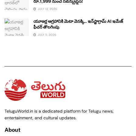
రూ.1,999 నుంచే సబ్‌స్క్రిప్షన్!
JULY 13, 2026
యూజర్ల ఆగ్రహానికి మెటా వెనక్కి.. ఇన్‌స్టాగ్రామ్ AI ఇమేజ్
ఫీచర్ తొలగింపు
JULY 11, 2026
TeluguWorld.in is a dedicated platform for Telugu news,
entertainment, and cultural updates.
About