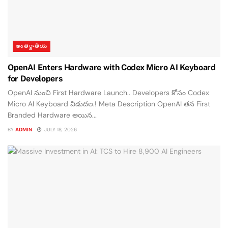
అంతర్జాతీయ
OpenAI Enters Hardware with Codex Micro AI Keyboard
for Developers
OpenAI నుంచి First Hardware Launch.. Developers కోసం Codex
Micro AI Keyboard విడుదల.! Meta Description OpenAI తన First
Branded Hardware అయిన...
BY
ADMIN
JULY 18, 2026