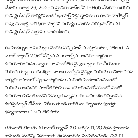
చేశారు. జూలై 26, 2025న హైదరాబాద్‌లోని T-Hub వేదికగా జరిగిన
గ్రాడ్యుయేషన్ కార్యక్రమంలో ఇంపాక్ట్ వ్యవస్థాపకులు గంపా నాగేశ్వర్
రావు ముఖ్య అతిథిగా పాల్గొని పెయ్యల వెంకట వరప్రసాద్‌కు AI
గ్రాడ్యుయేషన్ పట్టాను అందజేశారు.
ఈ సందర్భంగా పెయ్యల వెంకట వరప్రసాద్ మాట్లాడుతూ, “తెలుగు AI
బూట్ క్యాంప్ 2.0లో నేర్పిన AI టూల్స్‌ను ఆచరణాత్మకంగా
ఉపయోగించడం ద్వారా నా సాంకేతిక నైపుణ్యాలు గణనీయంగా
మెరుగయ్యాయి. ఈ శిక్షణ నా ఆయుర్వేద వైద్యం మరియు కవితా రచన
కార్యకలాపాలలో సృజనాత్మకతను మరింత పెంపొందించడంలో
మరియు ఆధునిక సాంకేతికతను ఉపయోగించుకోవడంలో ఎంతో
ఉపయోగపడుతుందని నమ్ముతున్నాను. ఈ అవకాశం కల్పించిన
డిజిప్రెన్యూర్ టీమ్‌కు, నికీలు గుండ గారికి నా హృదయపూర్వక
ధన్యవాదాలు!” అని తెలిపారు.
తరువాతి తెలుగు AI బూట్ క్యాంప్ 2.0 ఆగస్టు 11, 2025న ప్రారంభం
కానుంది. మరిన్ని వివరాలకు ఈ నంబర్లను సంప్రదించండి: 733 111