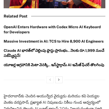
Related Post
OpenAI Enters Hardware with Codex Micro AI Keyboard
for Developers
Massive Investment in AI: TCS to Hire 8,900 AI Engineers
Claude AI భారత్‌లో చెల్లింపు ప్లాన్లు ప్రారంభం.. నెలకు రూ.1,999 నుంచే
సబ్‌స్క్రిప్షన్!
యూజర్ల ఆగ్రహానికి మెటా వెనక్కి.. ఇన్‌స్టాగ్రామ్ AI ఇమేజ్ ఫీచర్ తొలగింపు
హైదరాబాద్‌కు చెందిన ఆయుర్వేద వైద్యుడు మరియు కవి పెయ్యల
వెంకట వరప్రసాద్, ప్రఖ్యాత AI నిపుణుడు నికీలు గుండ ఆధ్వర్యంలో
నిర్వహించిన తెలుగు AI బూట్ క్యాంప్ 2.0ను విజయవంతంగా పూర్తి