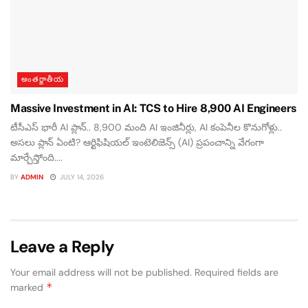
అంతర్జాతీయ
Massive Investment in AI: TCS to Hire 8,900 AI Engineers
టీసీఎస్ భారీ AI ప్లాన్.. 8,900 మంది AI ఇంజినీర్లు, AI కంపెనీల కొనుగోళ్లు..
అసలు ప్లాన్ ఏంటి? ఆర్టిఫిషియల్ ఇంటెలిజెన్స్ (AI) ప్రపంచాన్ని వేగంగా
మార్చేస్తోంది....
BY
ADMIN
JULY 14, 2026
Leave a Reply
Your email address will not be published.
Required fields are
*
marked