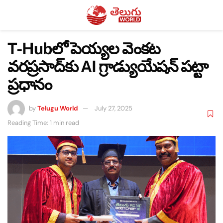
T-Hubలో పెయ్యల వెంకట
వరప్రసాద్‌కు AI గ్రాడ్యుయేషన్ పట్టా
ప్రధానం
by
Telugu World
July 27, 2025
Reading Time: 1 min read