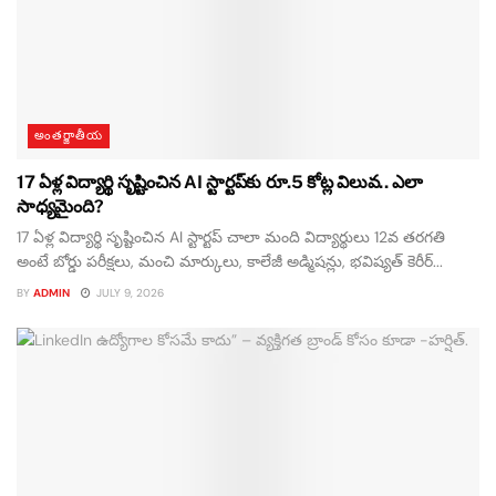
అంతర్జాతీయ
17 ఏళ్ల విద్యార్థి సృష్టించిన AI స్టార్టప్‌కు రూ.5 కోట్ల విలువ.. ఎలా
సాధ్యమైంది?
17 ఏళ్ల విద్యార్థి సృష్టించిన AI స్టార్టప్‌ చాలా మంది విద్యార్థులు 12వ తరగతి
అంటే బోర్డు పరీక్షలు, మంచి మార్కులు, కాలేజీ అడ్మిషన్లు, భవిష్యత్ కెరీర్...
BY
ADMIN
JULY 9, 2026