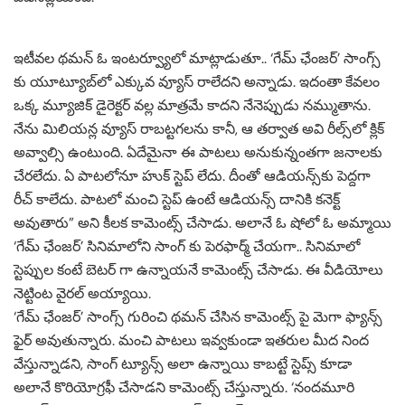
ఇటీవల థమన్ ఓ ఇంటర్వ్యూలో మాట్లాడుతూ.. ‘గేమ్‌ ఛేంజర్‌’ సాంగ్స్
కు యూట్యూబ్‌లో ఎక్కువ వ్యూస్‌ రాలేదని అన్నాడు. ఇదంతా కేవలం
ఒక్క మ్యూజిక్ డైరెక్టర్ వల్ల మాత్రమే కాదని నేనెప్పుడు నమ్ముతాను.
నేను మిలియన్ల వ్యూస్ రాబట్టగలను కానీ, ఆ తర్వాత అవి రీల్స్‌లో క్లిక్
అవ్వాల్సి ఉంటుంది. ఏదేమైనా ఈ పాటలు అనుకున్నంతగా జనాలకు
చేరలేదు. ఏ పాటలోనూ హుక్‌ స్టెప్‌ లేదు. దీంతో ఆడియన్స్‌కు పెద్దగా
రీచ్‌ కాలేదు. పాటలో మంచి స్టెప్‌ ఉంటే ఆడియన్స్ దానికి కనెక్ట్‌
అవుతారు” అని కీలక కామెంట్స్ చేసాడు. అలానే ఓ షోలో ఓ అమ్మాయి
‘గేమ్ ఛేంజర్’ సినిమాలోని సాంగ్ కు పెరఫార్మ్ చేయగా.. సినిమాలో
స్టెప్పుల కంటే బెటర్ గా ఉన్నాయనే కామెంట్స్ చేసాడు. ఈ వీడియోలు
నెట్టింట వైరల్ అయ్యాయి.
‘గేమ్ ఛేంజర్’ సాంగ్స్ గురించి థమన్ చేసిన కామెంట్స్ పై మెగా ఫ్యాన్స్
ఫైర్ అవుతున్నారు. మంచి పాటలు ఇవ్వకుండా ఇతరుల మీద నింద
వేస్తున్నాడని, సాంగ్ ట్యూన్స్ అలా ఉన్నాయి కాబట్టే స్టెప్స్ కూడా
అలానే కొరియోగ్రఫీ చేసాడని కామెంట్స్ చేస్తున్నారు. ‘నందమూరి