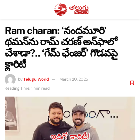
Ram charan: ‘నందమూరి’
థమన్‌ను రామ్‌ చరణ్‌ అన్‌ఫాలో
చేశాడా?.. ‘గేమ్ ఛేంజర్’ గొడవపై
క్లారిటీ
by
Telugu World
March 20, 2025
Reading Time: 1 min read