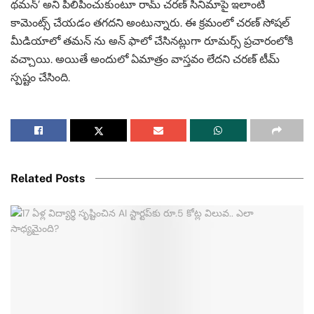
థమన్’ అని పిలిపించుకుంటూ రామ్ చరణ్ సినిమాపై ఇలాంటి
కామెంట్స్ చేయడం తగదని అంటున్నారు. ఈ క్రమంలో చరణ్ సోషల్
మీడియాలో తమన్ ను అన్ ఫాలో చేసినట్లుగా రూమర్స్ ప్రచారంలోకి
వచ్చాయి. అయితే అందులో ఏమాత్రం వాస్తవం లేదని చరణ్ టీమ్
స్పష్టం చేసింది.
Related Posts