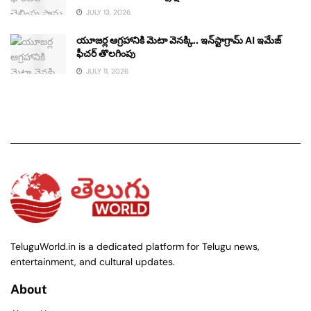
JULY 13, 2026
యూజర్ల ఆగ్రహానికి మెటా వెనక్కి.. ఇన్‌స్టాగ్రామ్ AI ఇమేజ్
ఫీచర్ తొలగింపు
JULY 11, 2026
TeluguWorld.in is a dedicated platform for Telugu news,
entertainment, and cultural updates.
About