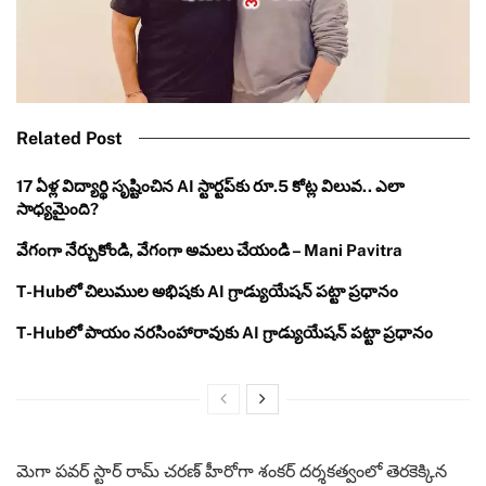
Related Post
17 ఏళ్ల విద్యార్థి సృష్టించిన AI స్టార్టప్‌కు రూ.5 కోట్ల విలువ.. ఎలా
సాధ్యమైంది?
వేగంగా నేర్చుకోండి, వేగంగా అమలు చేయండి – Mani Pavitra
T-Hubలో చిలుముల అభిషకు AI గ్రాడ్యుయేషన్ పట్టా ప్రధానం
T-Hubలో పాయం నరసింహారావుకు AI గ్రాడ్యుయేషన్ పట్టా ప్రధానం
మెగా పవర్ స్టార్ రామ్ చరణ్ హీరోగా శంకర్ దర్శకత్వంలో తెరకెక్కిన