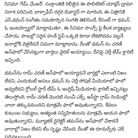
సినిమా ‘గేమ్ ఛేంజర్’. సంక్రాంతికి రిలీజైన ఈ పొలిటికల్ యాక్షన్ డ్రామా
నిరాశ పరిచింది. బాక్సాఫీస్ దగ్గర డిజాస్టర్ గా మారింది. ఈ చిత్రానికి
ఎస్.థమన్ సంగీతం సమకూర్చిన సంగతి తెలిసిందే. రీసెంట్ గా థమన్
ఓ ఇంటర్వ్యూలో మాట్లాడుతూ.. ఈ సినిమా సాంగ్స్ పై కీలక వ్యాఖ్యలు
చేసాడు. పాటల్లో సరైన హుక్‌ స్టెప్‌ ఒక్కటి కూడా లేకపోవడం వల్లనే
జనాల్లోకి వెళ్లలేదనే విధంగా మాట్లాడాడు. దీంతో థమన్ ను చరణ్
అన్‌ఫాలో చేసినట్లుగా వార్తలు వైరల్ అయ్యాయి. దీనిపై చెర్రీ టీమ్ క్లారిటీ
ఇచ్చింది.
థమన్‌ను రామ్‌ చరణ్‌ అన్‌ఫాలో అయ్యాడనే వార్తల్లో ఎలాంటి నిజం
లేదని, ఎందుకంటే అసలు థమన్ ను చెర్రీ సోషల్ మీడియాలో ఫాలో
అవ్వలేదని గ్లోబల్ స్టార్ టీమ్‌ ఓ ఇంగ్లిష్ మీడియాకు క్లారిటీ ఇచ్చినట్లు
తెలుస్తోంది. రామ్‌ చరణ్‌ మొదటి నుంచీ ఎక్స్, ఇన్‌స్టా గ్రామ్ రెండింట్లో
చాలా తక్కువమందిని మాత్రమే ఫాలో అవుతున్నారని.. కేవలం
కుటుంబ సభ్యులు, అత్యంత సన్నిహితులను మాత్రమే ఆయన ఫాలో
అవుతున్నారని.. మ్యూజిక్ డైరెక్టర్ తమన్‌ను అన్‌ఫాలో చేశారనే
వారాల్లో నిజం లేదని టీం స్పష్టం చేసింది. దీంతో ఈ రూమర్స్‌కు చెక్‌
పడినట్లయింది.