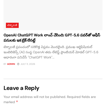
టెక్నాలజీ
OpenAI ChatGPT Work లాంచ్ చేసింది: GPT-5.6 పవర్‌తో ఆఫీస్
పనులకు ఇక బ్రేక్ లేనట్లే
టెక్నాలజీ ప్రపంచంలో సరికొత్త విప్లవం మొదలైంది. ప్రముఖ ఆర్టిఫిషియల్
ఇంటెలిజెన్స్ (AI) సంస్థ OpenAI తమ లేటెస్ట్ ఫ్రాంటియర్ మోడల్ GPT-5.6
ఆధారంగా పనిచేసే "ChatGPT Work"...
BY
ADMIN
JULY 11, 2026
Leave a Reply
Your email address will not be published.
Required fields are
*
marked