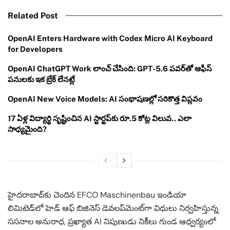
Related Post
OpenAI Enters Hardware with Codex Micro AI Keyboard
for Developers
OpenAI ChatGPT Work లాంచ్ చేసింది: GPT-5.6 పవర్‌తో ఆఫీస్
పనులకు ఇక బ్రేక్ లేనట్లే
OpenAI New Voice Models: AI సంభాషణల్లో సరికొత్త విప్లవం
17 ఏళ్ల విద్యార్థి సృష్టించిన AI స్టార్టప్‌కు రూ.5 కోట్ల విలువ.. ఎలా
సాధ్యమైంది?
హైదరాబాద్‌కు చెందిన EFCO Maschinenbau ఇండియా
లిమిటెడ్‌లో హెడ్ ఆఫ్ బిజినెస్ డెవలప్‌మెంట్‌గా విధులు నిర్వహిస్తున్న
ససనాల అనురాధ, ప్రఖ్యాత AI నిపుణుడు నికీలు గుండ ఆధ్వర్యంలో