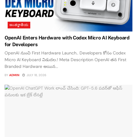
అంతర్జాతీయ
OpenAI Enters Hardware with Codex Micro AI Keyboard
for Developers
OpenAI నుంచి First Hardware Launch.. Developers కోసం Codex
Micro AI Keyboard విడుదల.! Meta Description OpenAI తన First
Branded Hardware అయిన...
BY
ADMIN
JULY 18, 2026