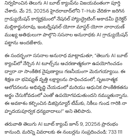
నిర్వహించిన తెలుగు AI బూట్ క్యాంప్‌ను విజయవంతంగా పూర్తి
చేశారు. మే 25, 2025న హైదరాబాద్‌లోని T-Hub వేదికగా జరిగిన
గ్రాడ్యుయేషన్ కార్యక్రమంలో నేషనల్ హ్యాండ్రైటింగ్ అకాడమీ డైరెక్టర్
మల్లికార్జునరావు, ఇంటర్నేషనల్ యోగా మాస్టర్ యోగా నారాయణ్
ముఖ్య అతిథులుగా పాల్గొని ససనాల అనురాధకు AI గ్రాడ్యుయేషన్
పట్టాను అందజేశారు.
ఈ సందర్భంగా ససనాల అనురాధ మాట్లాడుతూ, “తెలుగు AI బూట్
క్యాంప్‌లో నేర్పిన AI టూల్స్‌ను ఆచరణాత్మకంగా ఉపయోగించడం
ద్వారా నా సాంకేతిక నైపుణ్యాలు గణనీయంగా మెరుగయ్యాయి. ఈ
శిక్షణ నా భవిష్యత్ వృత్తి లక్ష్యాలను సాధించడంలో, సృజనాత్మక
ఆలోచనలను అభివృద్ధి చేయడంలో మరియు ఆధునిక సాంకేతికతను
అర్థం చేసుకోవడంలో ఎంతో ఉపయోగపడుతుందని నమ్ముతున్నాను.
ఈ అవకాశం కల్పించిన డిజిప్రెన్యూర్ టీమ్‌కు, నికీలు గుండ గారికి నా
హృదయపూర్వక ధన్యవాదాలు!” అని తెలిపారు.
తరువాతి తెలుగు AI బూట్ క్యాంప్ జూన్ 9, 2025న ప్రారంభం
కానుంది. మరిన్ని వివరాలకు ఈ నంబర్లను సంప్రదించండి: 733 111