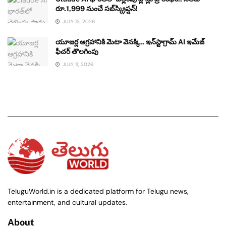
రూ.1,999 నుంచే సబ్‌స్క్రిప్షన్!
JULY 13, 2026
యూజర్ల ఆగ్రహానికి మెటా వెనక్కి.. ఇన్‌స్టాగ్రామ్ AI ఇమేజ్
ఫీచర్ తొలగింపు
JULY 11, 2026
TeluguWorld.in is a dedicated platform for Telugu news,
entertainment, and cultural updates.
About