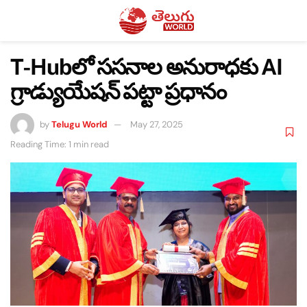
T-Hubలో ససనాల అనురాధకు AI
గ్రాడ్యుయేషన్ పట్టా ప్రధానం
by
Telugu World
May 27, 2025
Reading Time: 1 min read