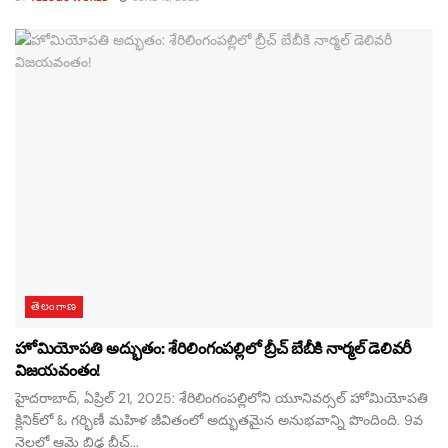
తెలంగాణ
హోమియోపతి అద్భుతం: శేరిలింగంపల్లిలో బ్రీచ్ బేబీకి నార్మల్ డెలివరీ
విజయవంతం!
హైదరాబాద్, ఏప్రిల్ 21, 2025: శేరిలింగంపల్లిలోని యూనివర్సల్ హోమియోపతి
క్లినిక్‌లో ఓ గర్భిణీ మహిళ జీవితంలో అద్భుతమైన అనుభవాన్ని పొందింది. 9వ
నెలలో ఆమె బిడ్డ బ్రీచ్...