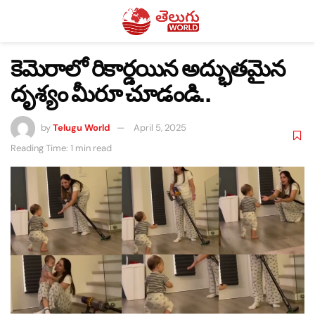
కెమెరాలో రికార్డయిన అద్భుతమైన
దృశ్యం మీరూ చూడండి..
by
Telugu World
April 5, 2025
Reading Time: 1 min read