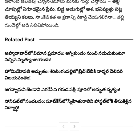
ఇలాంటి జీవితపు చిన్నసినిమాలు మనకు గుర్తు చేస్తాయి –
తల్లి
చూపుల్లో నిగూఢమైన ప్రేమ, బిడ్డ అడుగుల్లో ఆశ, భవిష్యత్తు పట్ల
తియ్యని కలలు.
సాంకేతికత ఆ క్షణాన్ని రికార్డ్ చేయగలిగినా… తల్లి
గుండెల్లో అది నిలిచిపోయింది.
Related Post
అహ్మదాబాద్‌లో విమాన ప్రమాదం: అగ్నికుండం నుంచి నడుచుకుంటూ
వచ్చిన మృత్యుంజయుడు!
హోమియోపతి అద్భుతం: శేరిలింగంపల్లిలో బ్రీచ్ బేబీకి నార్మల్ డెలివరీ
విజయవంతం!
జగన్నాథుని జెండాని ఎగరేసిన గరుడ పక్షి: పూరిలో అద్భుత దృశ్యం!
సోనిపట్‌లో సంచలనం: సూట్‌కేస్‌లో స్నేహితురాలిని హాస్టల్‌లోకి తీసుకెళ్లిన
విద్యార్థి!