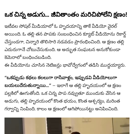
ఒక చిన్న అడుగు… జీవితాంతం మరిచిపోలేని క్షణం!
ఇటీవల సోషల్ మీడియాలో ఓ హృదయాన్ని తాకే వీడియో వైరల్
అయింది. ఓ తల్లి తన పాపకు సంబంధించిన క్యూట్ వీడియోను రికార్డ్
చేస్తుండగా, చిన్నారి తొలిసారి నడవడం ప్రారంభించింది. ఆ క్షణం తల్లి
ఎదురుగానే చోటుచేసుకుంది. ఆ అద్భుత సంఘటన అనుకోకుండా
కెమెరాలో బంధించబడింది.
ఈ వీడియోను చూసిన నెటిజన్లు భావోద్వేగంలో తడిసి ముద్దయ్యారు.
“ఒకప్పుడు కథలు కలలుగా రాసేవాళ్లం, ఇప్పుడవి వీడియోలుగా
బయలుదేరుతున్నాయి…”
– ఇలాగే ఆ తల్లి హృదయంలో ఆ క్షణం
పల్లకిలో ఊగుతోంది. ఒక చిన్న పాప నవ్వుతూ ముందుకు వేసిన ఆ
అడుగు, తల్లి హృదయంలో కొంత భయం, కొంత ఆశ్చర్యం, మరింత
గర్వాన్ని నింపింది. కాలం ఆ క్షణంలో ఆగిపోయినట్టు అనిపించింది.