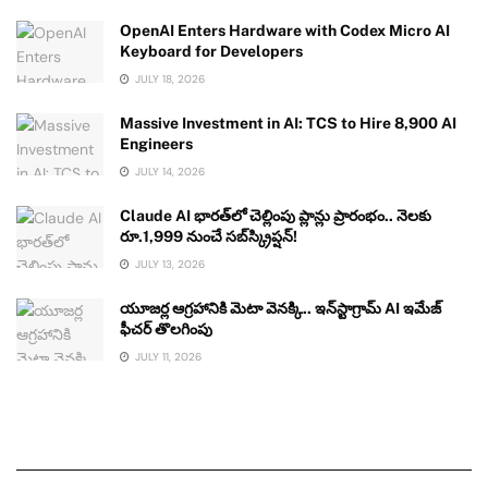
OpenAI Enters Hardware with Codex Micro AI
Keyboard for Developers
JULY 18, 2026
Massive Investment in AI: TCS to Hire 8,900 AI
Engineers
JULY 14, 2026
Claude AI భారత్‌లో చెల్లింపు ప్లాన్లు ప్రారంభం.. నెలకు
రూ.1,999 నుంచే సబ్‌స్క్రిప్షన్!
JULY 13, 2026
యూజర్ల ఆగ్రహానికి మెటా వెనక్కి.. ఇన్‌స్టాగ్రామ్ AI ఇమేజ్
ఫీచర్ తొలగింపు
JULY 11, 2026