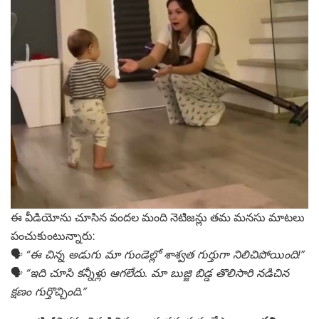
ఈ వీడియోను చూసిన వందల మంది నెటిజన్లు తమ మనసు మాటలు
పంచుకుంటున్నారు:
🗣️
“ఈ చిన్న అడుగు మా గుండెల్లో శాశ్వత గుర్తుగా నిలిచిపోయింది!”
🗣️
“ఇది చూసి కన్నీళ్లు ఆగలేదు. మా బుజ్జి బిడ్డ తొలిసారి నడిచిన
క్షణం గుర్తొచ్చింది.”