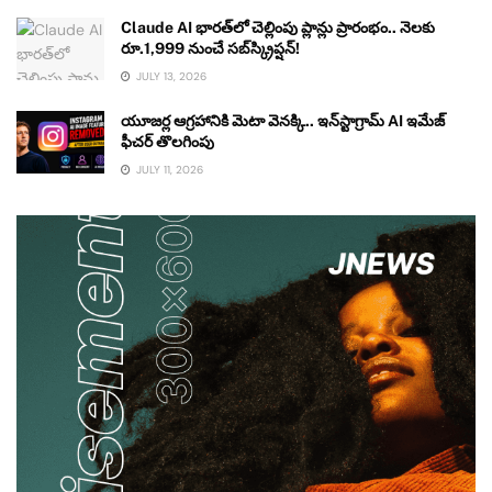
Claude AI భారత్‌లో చెల్లింపు ప్లాన్లు ప్రారంభం.. నెలకు
రూ.1,999 నుంచే సబ్‌స్క్రిప్షన్!
JULY 13, 2026
యూజర్ల ఆగ్రహానికి మెటా వెనక్కి.. ఇన్‌స్టాగ్రామ్ AI ఇమేజ్
ఫీచర్ తొలగింపు
JULY 11, 2026