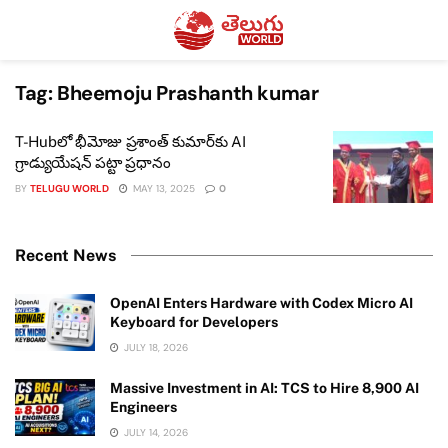
Tag:
Bheemoju Prashanth kumar
T-Hubలో భీమోజు ప్రశాంత్ కుమార్‌కు AI
గ్రాడ్యుయేషన్ పట్టా ప్రధానం
BY
TELUGU WORLD
MAY 13, 2025
0
Recent News
OpenAI Enters Hardware with Codex Micro AI
Keyboard for Developers
JULY 18, 2026
Massive Investment in AI: TCS to Hire 8,900 AI
Engineers
JULY 14, 2026