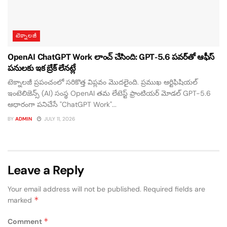
టెక్నాలజీ
OpenAI ChatGPT Work లాంచ్ చేసింది: GPT-5.6 పవర్‌తో ఆఫీస్
పనులకు ఇక బ్రేక్ లేనట్లే
టెక్నాలజీ ప్రపంచంలో సరికొత్త విప్లవం మొదలైంది. ప్రముఖ ఆర్టిఫిషియల్
ఇంటెలిజెన్స్ (AI) సంస్థ OpenAI తమ లేటెస్ట్ ఫ్రాంటియర్ మోడల్ GPT-5.6
ఆధారంగా పనిచేసే "ChatGPT Work"...
BY
ADMIN
JULY 11, 2026
Leave a Reply
Your email address will not be published.
Required fields are
*
marked
*
Comment