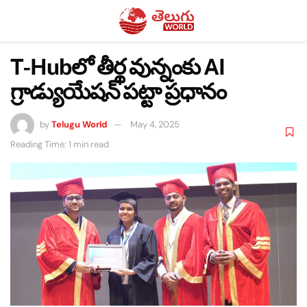
T-Hubలో తీర్థ వున్నంకు AI
గ్రాడ్యుయేషన్ పట్టా ప్రధానం
by
Telugu World
May 4, 2025
Reading Time: 1 min read