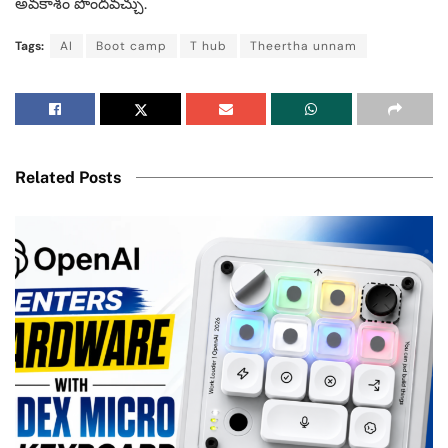
అవకాశం పొందవచ్చు.
Tags:
AI
Boot camp
T hub
Theertha unnam
Related Posts