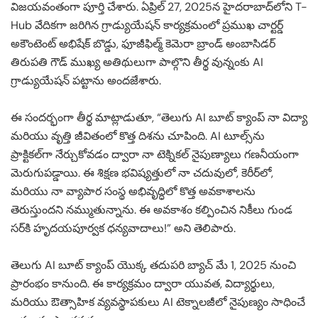
విజయవంతంగా పూర్తి చేశారు. ఏప్రిల్ 27, 2025న హైదరాబాద్‌లోని T-
Hub వేదికగా జరిగిన గ్రాడ్యుయేషన్ కార్యక్రమంలో ప్రముఖ చార్టర్డ్
అకౌంటెంట్ అభిషేక్ బొడ్డు, ఫూజీఫిల్మ్ కెమెరా బ్రాండ్ అంబాసిడర్
తిరుపతి గౌడ్ ముఖ్య అతిథులుగా పాల్గొని తీర్థ వున్నంకు AI
గ్రాడ్యుయేషన్ పట్టాను అందజేశారు.
ఈ సందర్భంగా తీర్థ మాట్లాడుతూ, “తెలుగు AI బూట్ క్యాంప్‌ నా విద్యా
మరియు వృత్తి జీవితంలో కొత్త దిశను చూపింది. AI టూల్స్‌ను
ప్రాక్టికల్‌గా నేర్చుకోవడం ద్వారా నా టెక్నికల్ నైపుణ్యాలు గణనీయంగా
మెరుగుపడ్డాయి. ఈ శిక్షణ భవిష్యత్తులో నా చదువులో, కెరీర్‌లో,
మరియు నా వ్యాపార సంస్థ అభివృద్ధిలో కొత్త అవకాశాలను
తెరుస్తుందని నమ్ముతున్నాను. ఈ అవకాశం కల్పించిన నికీలు గుండ
సర్‌కి హృదయపూర్వక ధన్యవాదాలు!” అని తెలిపారు.
తెలుగు AI బూట్ క్యాంప్‌ యొక్క తదుపరి బ్యాచ్ మే 1, 2025 నుంచి
ప్రారంభం కానుంది. ఈ కార్యక్రమం ద్వారా యువత, విద్యార్థులు,
మరియు ఔత్సాహిక వ్యవస్థాపకులు AI టెక్నాలజీలో నైపుణ్యం సాధించే