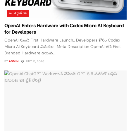
అంతర్జాతీయ
OpenAI Enters Hardware with Codex Micro AI Keyboard
for Developers
OpenAI నుంచి First Hardware Launch.. Developers కోసం Codex
Micro AI Keyboard విడుదల.! Meta Description OpenAI తన First
Branded Hardware అయిన...
BY
ADMIN
JULY 18, 2026