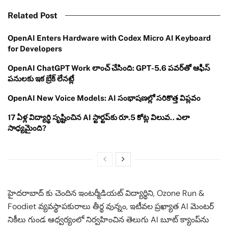
Related Post
OpenAI Enters Hardware with Codex Micro AI Keyboard
for Developers
OpenAI ChatGPT Work లాంచ్ చేసింది: GPT-5.6 పవర్‌తో ఆఫీస్
పనులకు ఇక బ్రేక్ లేనట్లే
OpenAI New Voice Models: AI సంభాషణల్లో సరికొత్త విప్లవం
17 ఏళ్ల విద్యార్థి సృష్టించిన AI స్టార్టప్‌కు రూ.5 కోట్ల విలువ.. ఎలా
సాధ్యమైంది?
హైదరాబాద్ కు చెందిన ఇంటర్మీడియట్ విద్యార్థిని, Ozone Run &
Foodiet వ్యవస్థాపకురాలు తీర్థ వున్నం, ఇటీవల ప్రఖ్యాత AI మెంటర్
నికీలు గుండ ఆధ్వర్యంలో నిర్వహించిన తెలుగు AI బూట్ క్యాంప్‌ను