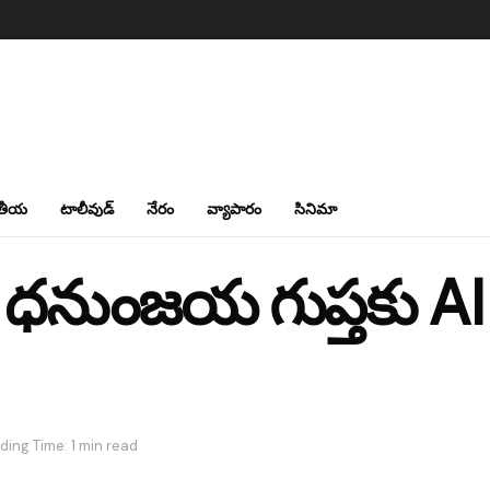
తీయ
టాలీవుడ్
నేరం
వ్యాపారం
సినిమా
 ధనుంజయ గుప్తకు AI 
ding Time: 1 min read