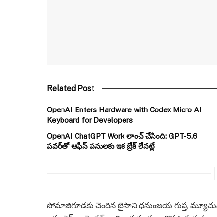
Related Post
OpenAI Enters Hardware with Codex Micro AI
Keyboard for Developers
OpenAI ChatGPT Work లాంచ్ చేసింది: GPT-5.6
పవర్‌తో ఆఫీస్ పనులకు ఇక బ్రేక్ లేనట్లే
సోమాజిగూడకు చెందిన బైసాని ధనుంజయ గుప్త, మ్యూచువల్ ఫండ