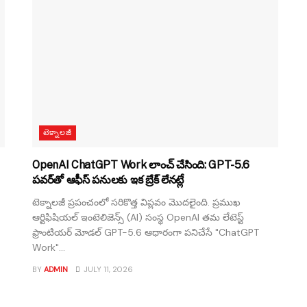
టెక్నాలజీ
OpenAI ChatGPT Work లాంచ్ చేసింది: GPT-5.6
పవర్‌తో ఆఫీస్ పనులకు ఇక బ్రేక్ లేనట్లే
టెక్నాలజీ ప్రపంచంలో సరికొత్త విప్లవం మొదలైంది. ప్రముఖ
ఆర్టిఫిషియల్ ఇంటెలిజెన్స్ (AI) సంస్థ OpenAI తమ లేటెస్ట్
ఫ్రాంటియర్ మోడల్ GPT-5.6 ఆధారంగా పనిచేసే "ChatGPT
Work"...
BY
ADMIN
JULY 11, 2026