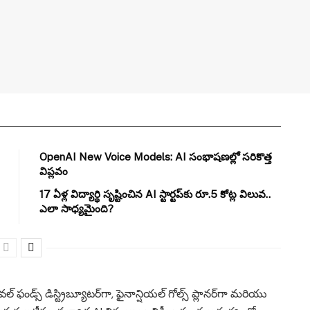
OpenAI New Voice Models: AI సంభాషణల్లో సరికొత్త
విప్లవం
17 ఏళ్ల విద్యార్థి సృష్టించిన AI స్టార్టప్‌కు రూ.5 కోట్ల విలువ..
ఎలా సాధ్యమైంది?
్స్ డిస్ట్రిబ్యూటర్‌గా, ఫైనాన్షియల్ గోల్స్ ప్లానర్‌గా మరియు