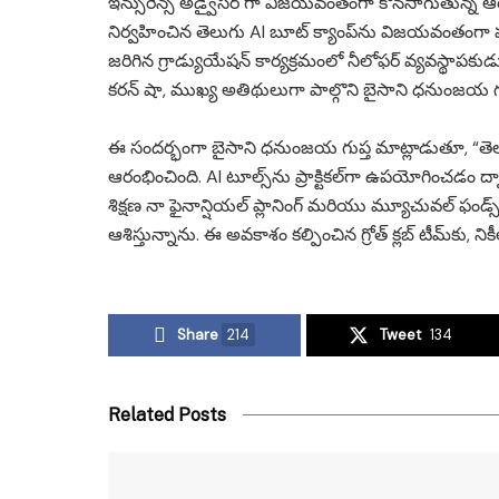
ఇన్సురెన్స్ అడ్వైసర్ గా విజయవంతంగా కొనసాగుతున్న ఆ
నిర్వహించిన తెలుగు AI బూట్ క్యాంప్‌ను విజయవంతంగా పూర
జరిగిన గ్రాడ్యుయేషన్ కార్యక్రమంలో నీలోఫర్ వ్యవస్థాపకుడు 
కరన్ షా, ముఖ్య అతిథులుగా పాల్గొని బైసాని ధనుంజయ గుప
ఈ సందర్భంగా బైసాని ధనుంజయ గుప్త మాట్లాడుతూ, “తెలుగు 
ఆరంభించింది. AI టూల్స్‌ను ప్రాక్టికల్‌గా ఉపయోగించడం
శిక్షణ నా ఫైనాన్షియల్ ప్లానింగ్ మరియు మ్యూచువల్ ఫండ్స
ఆశిస్తున్నాను. ఈ అవకాశం కల్పించిన గ్రోత్ క్లబ్ టీమ్‌కు
Share
214
Tweet
134
Related Posts