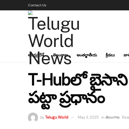
Contact Us
ఆంధ్రప్రదేశ్
తెలంగాణ
అంతర్జాతీయ
క్రీడలు
జా
T-Hubలో బైసాని
పట్టా ప్రధానం
by
Telugu World
May 3, 2025
in
తెలంగాణ
Rea