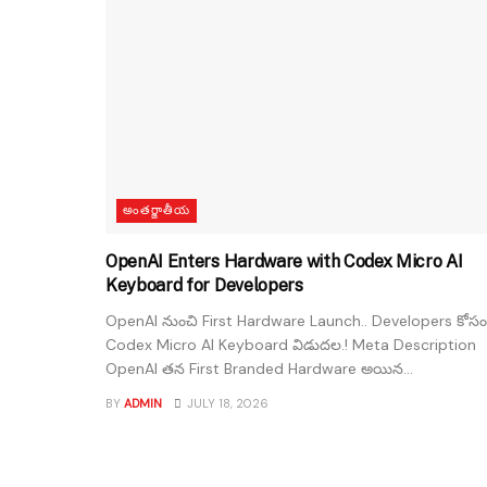
అంతర్జాతీయ
OpenAI Enters Hardware with Codex Micro AI
Keyboard for Developers
OpenAI నుంచి First Hardware Launch.. Developers కోసం
Codex Micro AI Keyboard విడుదల.! Meta Description
OpenAI తన First Branded Hardware అయిన...
BY
ADMIN
JULY 18, 2026