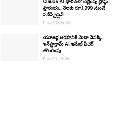
Claude AI భారత్‌లో చెల్లింపు ప్లాన్లు
ప్రారంభం.. నెలకు రూ.1,999 నుంచే
సబ్‌స్క్రిప్షన్!
JULY 13, 2026
యూజర్ల ఆగ్రహానికి మెటా వెనక్కి..
ఇన్‌స్టాగ్రామ్ AI ఇమేజ్ ఫీచర్
తొలగింపు
JULY 11, 2026