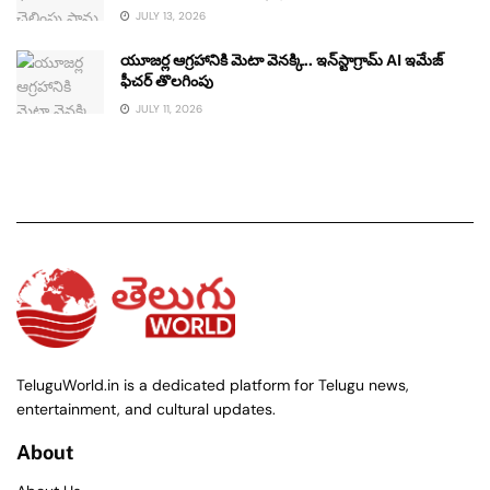
JULY 13, 2026
యూజర్ల ఆగ్రహానికి మెటా వెనక్కి.. ఇన్‌స్టాగ్రామ్ AI ఇమేజ్
ఫీచర్ తొలగింపు
JULY 11, 2026
TeluguWorld.in is a dedicated platform for Telugu news,
entertainment, and cultural updates.
About