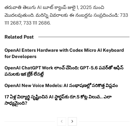
తరువాతి తెలుగు AI బూట్ క్యాంప్ జులై 1, 2025 నుంచి
మొదలవుతుంది. మరిన్ని వివరాలకు ఈ నంబర్లను సంప్రదించండి: 733
111 2687, 733 111 2686.
Related Post
OpenAI Enters Hardware with Codex Micro AI Keyboard
for Developers
OpenAI ChatGPT Work లాంచ్ చేసింది: GPT-5.6 పవర్‌తో ఆఫీస్
పనులకు ఇక బ్రేక్ లేనట్లే
OpenAI New Voice Models: AI సంభాషణల్లో సరికొత్త విప్లవం
17 ఏళ్ల విద్యార్థి సృష్టించిన AI స్టార్టప్‌కు రూ.5 కోట్ల విలువ.. ఎలా
సాధ్యమైంది?