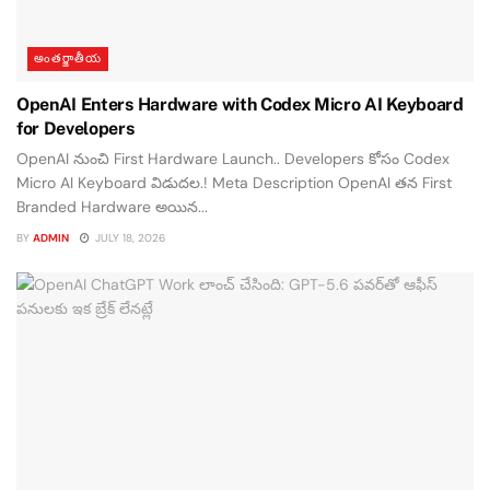
అంతర్జాతీయ
OpenAI Enters Hardware with Codex Micro AI Keyboard
for Developers
OpenAI నుంచి First Hardware Launch.. Developers కోసం Codex
Micro AI Keyboard విడుదల.! Meta Description OpenAI తన First
Branded Hardware అయిన...
BY
ADMIN
JULY 18, 2026