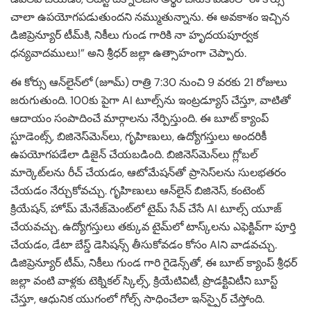
చాలా ఉపయోగపడుతుందని నమ్ముతున్నాను. ఈ అవకాశం ఇచ్చిన
డిజిప్రెన్యూర్ టీమ్‌కి, నికీలు గుండ గారికి నా హృదయపూర్వక
ధన్యవాదములు!” అని శ్రీధర్ జల్లా ఉత్సాహంగా చెప్పారు.
ఈ కోర్సు ఆన్‌లైన్‌లో (జూమ్) రాత్రి 7:30 నుంచి 9 వరకు 21 రోజులు
జరుగుతుంది. 100కు పైగా AI టూల్స్‌ను ఇంట్రడ్యూస్ చేస్తూ, వాటితో
ఆదాయం సంపాదించే మార్గాలను నేర్పిస్తుంది. ఈ బూట్ క్యాంప్
స్టూడెంట్స్, బిజినెస్‌మెన్‌లు, గృహిణులు, ఉద్యోగస్తులు అందరికీ
ఉపయోగపడేలా డిజైన్ చేయబడింది. బిజినెస్‌మెన్‌లు గ్లోబల్
మార్కెట్‌లను రీచ్ చేయడం, ఆటోమేషన్‌తో ప్రాసెస్‌లను సులభతరం
చేయడం నేర్చుకోవచ్చు. గృహిణులు ఆన్‌లైన్ బిజినెస్, కంటెంట్
క్రియేషన్, హోమ్ మేనేజ్‌మెంట్‌లో టైమ్ సేవ్ చేసే AI టూల్స్ యూజ్
చేయవచ్చు. ఉద్యోగస్తులు తక్కువ టైమ్‌లో టాస్క్‌లను ఎఫెక్టివ్‌గా పూర్తి
చేయడం, డేటా బేస్డ్ డెసిషన్స్ తీసుకోవడం కోసం AIని వాడవచ్చు.
డిజిప్రెన్యూర్ టీమ్, నికీలు గుండ గారి గైడెన్స్‌తో, ఈ బూట్ క్యాంప్ శ్రీధర్
జల్లా వంటి వాళ్లకు టెక్నికల్ స్కిల్స్, క్రియేటివిటీ, ప్రొడక్టివిటీని బూస్ట్
చేస్తూ, ఆధునిక యుగంలో గోల్స్ సాధించేలా ఇన్‌స్పైర్ చేస్తోంది.