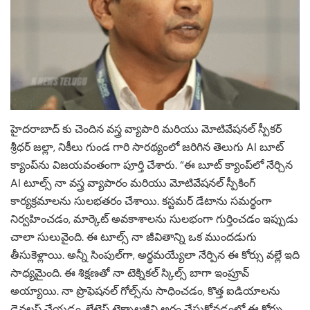
హైదరాబాద్ కు చెందిన వస్త్ర వ్యాపారి మరియు మోటివేషనల్ స్పీకర్
శ్రీధర్ జల్లా, నికీలు గుండ గారి సారథ్యంలో జరిగిన తెలుగు AI బూట్
క్యాంప్‌ను విజయవంతంగా పూర్తి చేశారు. “ఈ బూట్ క్యాంప్‌లో నేర్చిన
AI టూల్స్ నా వస్త్ర వ్యాపారం మరియు మోటివేషనల్ స్పీకింగ్
కార్యక్రమాలను సులభతరం చేశాయి. కస్టమర్ డేటాను సమర్థంగా
నిర్వహించడం, మార్కెట్ అవకాశాలను సులభంగా గుర్తించడం ఇప్పుడు
చాలా సులువైంది. ఈ టూల్స్ నా జీవితాన్ని ఒక ముందడుగు
తీసుకెళ్లాయి. అన్నీ సింపుల్‌గా, అర్థమయ్యేలా నేర్పిన ఈ కోర్సు వల్లే ఇది
సాధ్యమైంది. ఈ శిక్షణతో నా టెక్నికల్ స్కిల్స్ బాగా ఇంప్రూవ్
అయ్యాయి. నా ప్రొఫెషనల్ గోల్స్‌ను సాధించడం, కొత్త ఐడియాలను
డెవలప్ చేయడం, లేటెస్ట్ టెక్నాలజీని అర్థం చేసుకోవడంలో ఈ కోర్సు