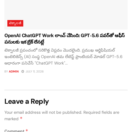
టెక్నాలజీ
OpenAI ChatGPT Work లాంచ్ చేసింది: GPT-5.6 పవర్‌తో ఆఫీస్
పనులకు ఇక బ్రేక్ లేనట్లే
టెక్నాలజీ ప్రపంచంలో సరికొత్త విప్లవం మొదలైంది. ప్రముఖ ఆర్టిఫిషియల్
ఇంటెలిజెన్స్ (AI) సంస్థ OpenAI తమ లేటెస్ట్ ఫ్రాంటియర్ మోడల్ GPT-5.6
ఆధారంగా పనిచేసే "ChatGPT Work"...
BY
ADMIN
JULY 11, 2026
Leave a Reply
Your email address will not be published.
Required fields are
*
marked
*
Comment