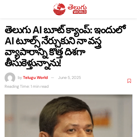
తెలుగు AI బూట్ క్యాంప్‌: ఇందులో
AI టూల్స్ నేర్చుకుని నా వస్త్ర
వ్యాపారాన్ని కొత్త దిశగా
తీసుకెళ్తున్నాను!
by
Telugu World
June 5, 2025
Reading Time: 1 min read