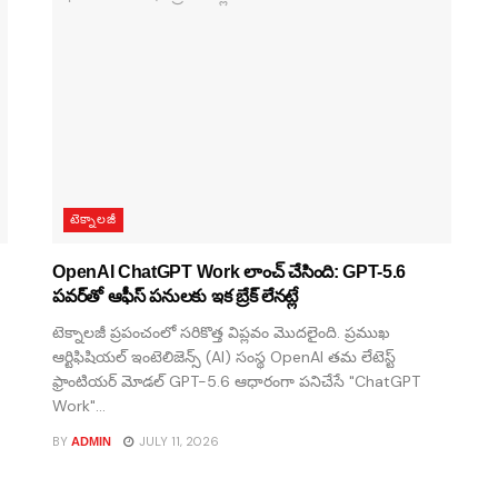
టెక్నాలజీ
OpenAI ChatGPT Work లాంచ్ చేసింది: GPT-5.6
పవర్‌తో ఆఫీస్ పనులకు ఇక బ్రేక్ లేనట్లే
టెక్నాలజీ ప్రపంచంలో సరికొత్త విప్లవం మొదలైంది. ప్రముఖ
ఆర్టిఫిషియల్ ఇంటెలిజెన్స్ (AI) సంస్థ OpenAI తమ లేటెస్ట్
ఫ్రాంటియర్ మోడల్ GPT-5.6 ఆధారంగా పనిచేసే "ChatGPT
Work"...
BY
JULY 11, 2026
ADMIN