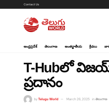
Contact Us
ఆంధ్రప్రదేశ్
తెలంగాణ
అంతర్జాతీయ
క్రీడలు
జా
T-Hubలో విజయ్ జ
ప్రదానం
by
March 26, 2025
in
Telugu World
తెలంగాణ