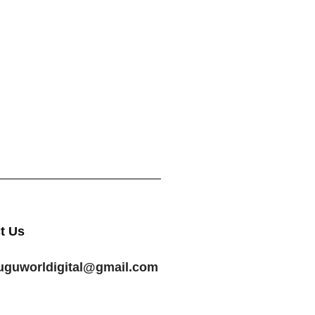
t Us
luguworldigital@gmail.com