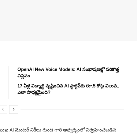
OpenAI New Voice Models: AI సంభాషణల్లో సరికొత్త
విప్లవం
17 ఏళ్ల విద్యార్థి సృష్టించిన AI స్టార్టప్‌కు రూ.5 కోట్ల విలువ..
ఎలా సాధ్యమైంది?
ప్రముఖ AI మెంటర్ నికీలు గుండ గారి ఆధ్వర్యంలో నిర్వహించబడిన