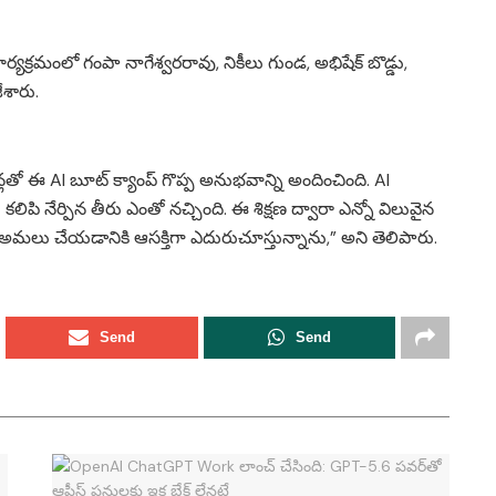
్యక్రమంలో గంపా నాగేశ్వరరావు, నికీలు గుండ, అభిషేక్ బొడ్డు,
ేశారు.
ెషన్లతో ఈ AI బూట్ క్యాంప్ గొప్ప అనుభవాన్ని అందించింది. AI
పి నేర్పిన తీరు ఎంతో నచ్చింది. ఈ శిక్షణ ద్వారా ఎన్నో విలువైన
ని అమలు చేయడానికి ఆసక్తిగా ఎదురుచూస్తున్నాను,” అని తెలిపారు.
Send
Send