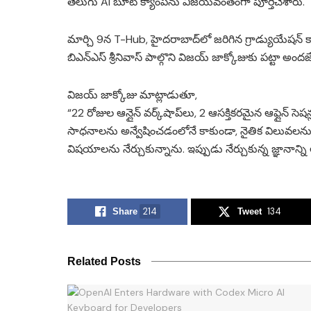
తెలుగు AI బూట్ క్యాంప్‌ను విజయవంతంగా పూర్తిచేశారు.
మార్చి 9న T-Hub, హైదరాబాద్‌లో జరిగిన గ్రాడ్యుయేషన్ కార
బిఎన్‌ఎస్ శ్రీనివాస్ పాల్గొని విజయ్ జాక్కోజుకు పట్టా అందజ
విజయ్ జాక్కోజు మాట్లాడుతూ,
“22 రోజుల ఆన్లైన్ వర్క్‌షాప్‌లు, 2 ఆసక్తికరమైన ఆఫ్లైన్ స
సాధనాలను అన్వేషించడంలోనే కాకుండా, నైతిక విలువలను కలి
విషయాలను నేర్చుకున్నాను. ఇప్పుడు నేర్చుకున్న జ్ఞానాన్
214
134
Share
Tweet
Related Posts