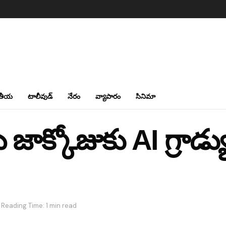
తీయ
టాలీవుడ్
నేరం
వ్యాపారం
సినిమా
ాక్కోజుకు AI గ్రాడ్య
Reading Time: 1 min read