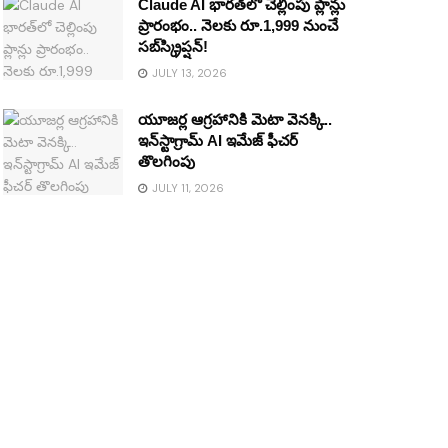
Claude AI భారత్‌లో చెల్లింపు ప్లాన్లు
ప్రారంభం.. నెలకు రూ.1,999 నుంచే
సబ్‌స్క్రిప్షన్!
JULY 13, 2026
యూజర్ల ఆగ్రహానికి మెటా వెనక్కి..
ఇన్‌స్టాగ్రామ్ AI ఇమేజ్ ఫీచర్
తొలగింపు
JULY 11, 2026