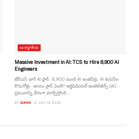
అంతర్జాతీయ
Massive Investment in AI: TCS to Hire 8,900 AI
Engineers
టీసీఎస్ భారీ AI ప్లాన్.. 8,900 మంది AI ఇంజినీర్లు, AI కంపెనీల
కొనుగోళ్లు.. అసలు ప్లాన్ ఏంటి? ఆర్టిఫిషియల్ ఇంటెలిజెన్స్ (AI)
ప్రపంచాన్ని వేగంగా మార్చేస్తోంది....
BY
ADMIN
JULY 14, 2026