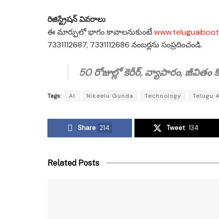
రిజిస్ట్రేషన్ వివరాలు
ఈ మార్పులో భాగం కావాలనుకుంటే
www.teluguaiboo
7331112687, 7331112686 నంబర్లను సంప్రదించండి.
50 రోజుల్లో కెరీర్, వ్యాపారం, జీవిత
Tags:
AI
Nikeelu Gunda
Technology
Telugu 
Share
214
Tweet
134
Related Posts