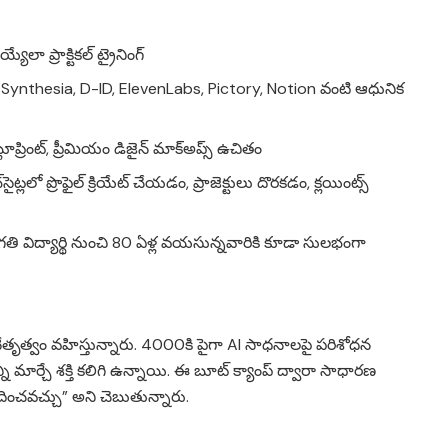
లా ప్రాక్టికల్ ట్రైనింగ్
Synthesia, D-ID, ElevenLabs, Pictory, Notion వంటి ఆధునిక
బ్లూప్రింట్, ప్రీమియం డిజైన్ మాక్‌అప్స్ ఉచితం
ైట్లలో ప్రొఫైల్ క్రియేట్ చేయడం, ప్రాజెక్టులు దొరకడం, క్లయింట్స్
గతి విద్యార్థి నుంచి 80 ఏళ్ల వయసున్నవారికి కూడా సులభంగా
ండ నేతృత్వం వహిస్తున్నారు. 4000కి పైగా AI సాధనాలపై పరిశోధన
ి మార్చే శక్తి కలిగి ఉన్నాయి. ఈ బూట్ క్యాంప్ ద్వారా సాధారణ
దించవచ్చు” అని చెబుతున్నారు.