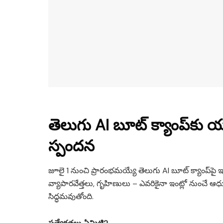
తెలుగు AI బూట్ క్యాంప్‌కు
స్పందన
జూలై 1 నుంచి ప్రారంభమయ్యే తెలుగు AI బూట్ క్యాంప్‌పై ఇప్పుడ
వ్యాపారవేత్తలు, గృహిణులు – ఎవరికైనా ఇంట్లో నుంచే ఆధు
సిద్ధమవుతోంది.