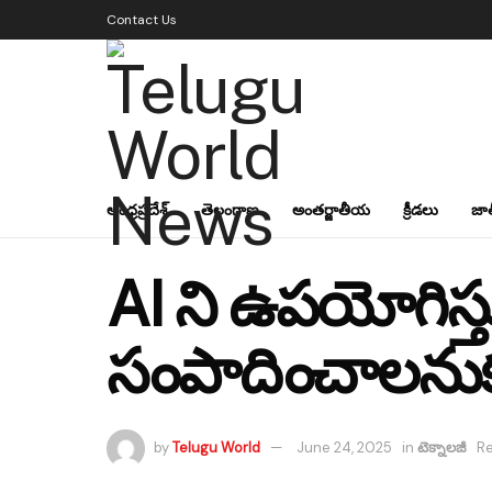
Contact Us
ఆంధ్రప్రదేశ్
తెలంగాణ
అంతర్జాతీయ
క్రీడలు
జా
AI ని ఉపయోగిస్త
సంపాదించాలనుక
by
Telugu World
June 24, 2025
in
టెక్నాలజీ
Re