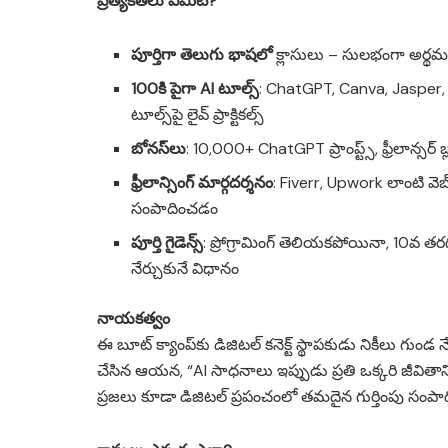
ప్రత్యేకతలు ఏమిటి?
పూర్తిగా తెలుగు భాషలో
క్లాసులు – సులభంగా అర్థమయ్యే
100కి పైగా AI టూల్స్
: ChatGPT, Canva, Jasper, 
టూల్స్‌పై లైవ్ ప్రాక్టికల్స్
బోనస్‌లు
: 10,000+ ChatGPT ప్రాంప్ట్స్, ఫ్రీలాన్సర్ 
ఫ్రీలాన్సింగ్ మార్గదర్శనం
: Fiverr, Upwork లాంటి వెబ్‌స
సంపాదించడం
పూర్తి గైడెన్స్
: ప్రోగ్రామింగ్ తెలియకపోయినా, 10వ తర
నేర్చుకునే విధానం
నాయకత్వం
ఈ బూట్ క్యాంప్‌కు డిజిటల్ కనెక్ట్ స్థాపకుడు నికీలు గు
చేసిన ఆయన, “AI సాధనాలు ఇప్పుడు ప్రతి ఒక్కరి జీవితాన్న
ప్రజలు కూడా డిజిటల్ ప్రపంచంలో తమదైన గుర్తింపు సంపా