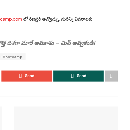
tcamp.com
లో రిజిస్టర్ అవ్వొచ్చు. మరిన్ని వివరాలకు
ం కొత్త దిశగా మారే అవకాశం – మిస్ అవ్వకండి!
AI Bootcamp
Send
Send