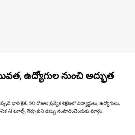
 యువత, ఉద్యోగుల నుంచి అద్భుత
ే భారీ క్రేజ్. 50 రోజుల ప్రత్యేక శిక్షణలో విద్యార్థులు, ఉద్యోగులు,
నిక AI టూల్స్ నేర్చుకుని డబ్బు సంపాదించేందుకు మార్గం