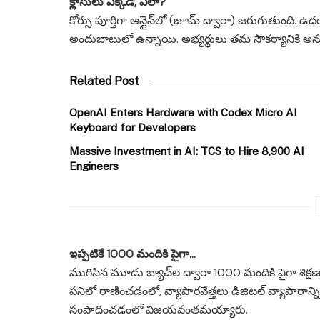
క్లాసులు ఎక్కడ, ఎలా?
కోర్సు పూర్తిగా ఆన్లైన్‌లో (జూమ్ ద్వారా) జరుగుతుంది. ఉ
అందుబాటులో ఉన్నాయి. అభ్యర్థులు తమ సౌకర్యానికి అనుగు
Related Post
OpenAI Enters Hardware with Codex Micro AI
Keyboard for Developers
Massive Investment in AI: TCS to Hire 8,900 AI
Engineers
ఇప్పటికే 1000 మందికి పైగా…
ముగిసిన మూడు బ్యాచ్‌ల ద్వారా 1000 మందికి పైగా శిక్షణ ప
పనిలో రాణించడంలో, వ్యాపారవేత్తలు డిజిటల్ వ్యాపారాన
సంపాదించడంలో విజయవంతమయ్యారు.