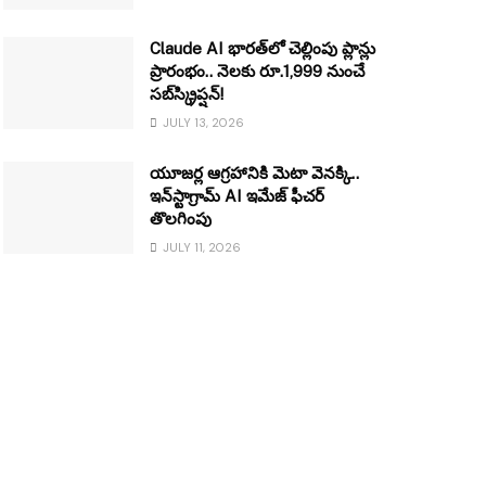
Claude AI భారత్‌లో చెల్లింపు ప్లాన్లు
ప్రారంభం.. నెలకు రూ.1,999 నుంచే
సబ్‌స్క్రిప్షన్!
JULY 13, 2026
యూజర్ల ఆగ్రహానికి మెటా వెనక్కి..
ఇన్‌స్టాగ్రామ్ AI ఇమేజ్ ఫీచర్
తొలగింపు
JULY 11, 2026