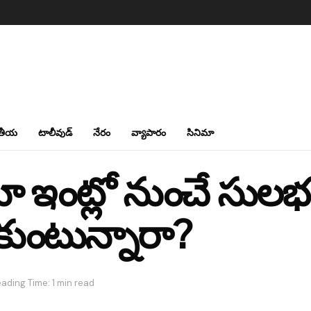
తీయ
టాలీవుడ్
నేరం
వ్యాపారం
సినిమా
ూ ఇంట్లో నుంచే సులభ
ుంటున్నారా?
ading Time: 1 min read