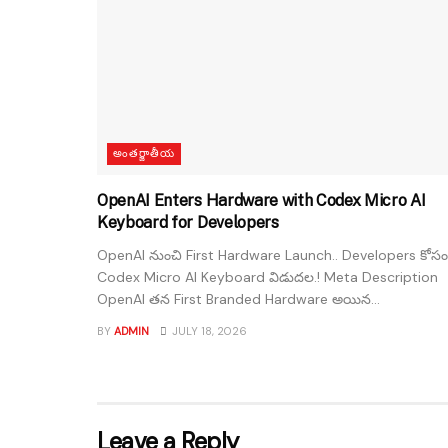
అంతర్జాతీయ
OpenAI Enters Hardware with Codex Micro AI
Keyboard for Developers
OpenAI నుంచి First Hardware Launch.. Developers కోసం
Codex Micro AI Keyboard విడుదల.! Meta Description
OpenAI తన First Branded Hardware అయిన...
BY
ADMIN
JULY 18, 2026
Leave a Reply