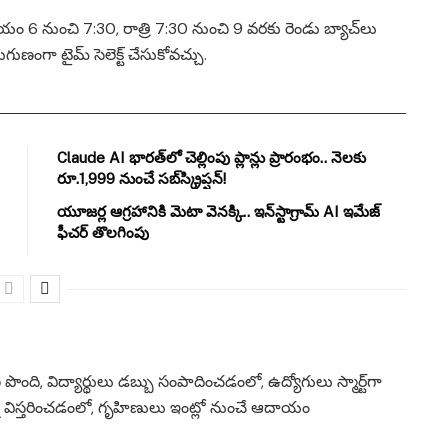
దయం 6 నుంచి 7:30, రాత్రి 7:30 నుంచి 9 వరకు రెండు బ్యాచ్‌లు
ణంగా టైమ్ సెలెక్ట్ చేసుకోవచ్చు.
Claude AI భారత్‌లో చెల్లింపు ప్లాన్లు ప్రారంభం.. నెలకు
రూ.1,999 నుంచే సబ్‌స్క్రిప్షన్!
యూజర్ల ఆగ్రహానికి మెటా వెనక్కి.. ఇన్‌స్టాగ్రామ్ AI ఇమేజ్
ఫీచర్ తొలగింపు
ొంది, విద్యార్థులు డబ్బు సంపాదించడంలో, ఉద్యోగులు స్మార్ట్‌గా
్ని విస్తరించడంలో, గృహిణులు ఇంట్లో నుంచే ఆదాయం