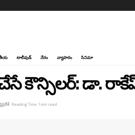
తీయ
టాలీవుడ్
నేరం
వ్యాపారం
సినిమా
ే కౌన్సిలర్: డా. రాకేష
రప్రదేశ్
Reading Time: 1 min read