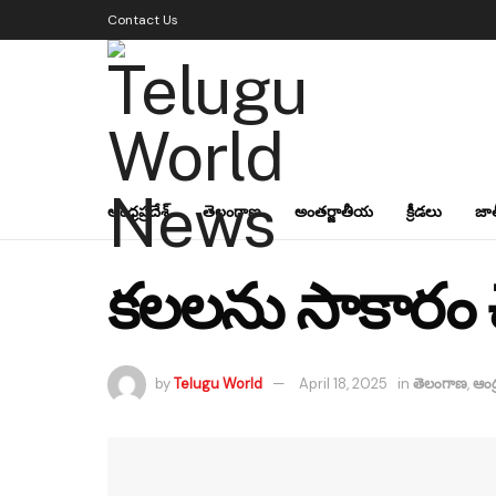
Contact Us
ఆంధ్రప్రదేశ్
తెలంగాణ
అంతర్జాతీయ
క్రీడలు
జా
కలలను సాకారం చేస
by
Telugu World
April 18, 2025
in
తెలంగాణ
,
ఆంధ్