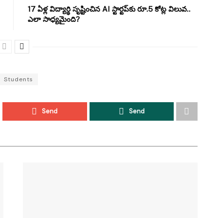
17 ఏళ్ల విద్యార్థి సృష్టించిన AI స్టార్టప్‌కు రూ.5 కోట్ల విలువ..
ఎలా సాధ్యమైంది?
Students
Send
Send