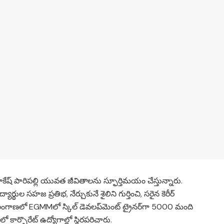
రాకేష్ పారిపల్లి యువత జీవితాలను స్ఫూర్తిమయం చేస్తున్నారు.
ిద్యార్థుల సహజ ప్రతిభ, నేర్చుకునే శైలిని గుర్తించి, సరైన కెరీర్
, తెలంగాణలో EGMMలో స్కిల్ డెవలప్‌మెంట్ ట్రైనర్‌గా 5000 మంది
 కార్పొరేట్ ఉద్యోగాల్లో స్థిరపరిచారు.