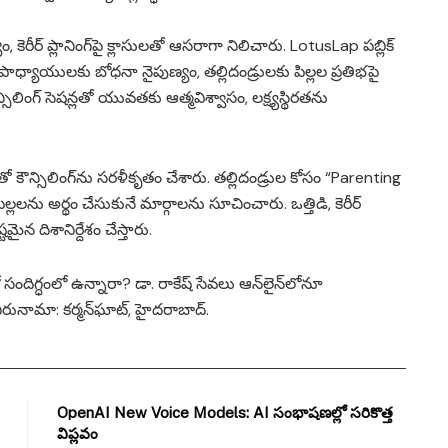
ం, కెరీర్ ప్లానింగ్‌పై క్లాసులతో ఆసరాగా నిలిచారు. LotusLap పబ్లిక్
త, ఉపాధ్యాయులకు బోధనా నైపుణ్యం, తల్లిదండ్రులకు పిల్లల ప్రతిభపై
ిలింగ్ సెషన్లతో యువతకు ఆత్మవిశ్వాసం, లక్ష్యస్థిరతను
తో కౌన్సిలింగ్‌ను సరళీకృతం చేశారు. తల్లిదండ్రుల కోసం “Parenting
లలను అర్థం చేసుకునే మార్గాలను సూచించారు. ఒత్తిడి, కెరీర్
మైన దిశానిర్దేశం చేస్తారు.
సందిగ్ధంలో ఉన్నారా? డా. రాకేష్ సేవలు ఆన్‌లైన్‌లోనూ
ునామా: కర్మన్‌ఘాట్, హైదరాబాద్.
OpenAI New Voice Models: AI సంభాషణల్లో సరికొత్త
విప్లవం