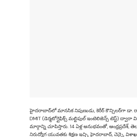
హైదరాబాద్‌లో మానసిక నిపుణుడు, కెరీర్ కౌన్సిలర్‌గా డా. 
DMIT (డెర్మటోగ్లైఫిక్స్ మల్టిపుల్ ఇంటెలిజెన్స్ టెస్ట్) ద్వారా వ
మార్గాన్ని చూపిస్తారు. 14 ఏళ్ల అనుభవంతో, ఆంధ్రప్రదేశ్
నిరుద్యోగ యువతకు శిక్షణ ఇచ్చి, హైదరాబాద్, చెన్నై, విశాఖలో