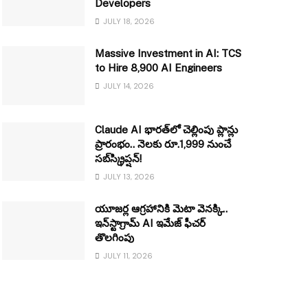
Developers
JULY 18, 2026
Massive Investment in AI: TCS
to Hire 8,900 AI Engineers
JULY 14, 2026
Claude AI భారత్‌లో చెల్లింపు ప్లాన్లు
ప్రారంభం.. నెలకు రూ.1,999 నుంచే
సబ్‌స్క్రిప్షన్!
JULY 13, 2026
యూజర్ల ఆగ్రహానికి మెటా వెనక్కి..
ఇన్‌స్టాగ్రామ్ AI ఇమేజ్ ఫీచర్
తొలగింపు
JULY 11, 2026