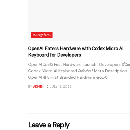
అంతర్జాతీయ
OpenAI Enters Hardware with Codex Micro AI
Keyboard for Developers
OpenAI నుంచి First Hardware Launch.. Developers కోసం
Codex Micro AI Keyboard విడుదల.! Meta Description
OpenAI తన First Branded Hardware అయిన...
BY
ADMIN
JULY 18, 2026
Leave a Reply