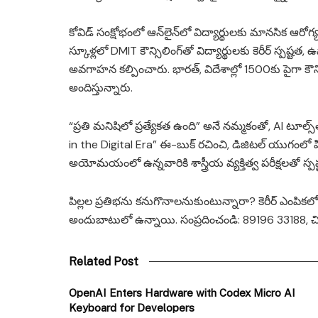
కోవిడ్ సంక్షోభంలో ఆన్‌లైన్‌లో విద్యార్థులకు మానసిక ఆరోగ్య
స్కూళ్లలో DMIT కౌన్సిలింగ్‌తో విద్యార్థులకు కెరీర్ స్పష్ట
అవగాహన కల్పించారు. భారత్, విదేశాల్లో 1500కు పైగా కౌన్స
అందిస్తున్నారు.
“ప్రతి మనిషిలో ప్రత్యేకత ఉంది” అనే నమ్మకంతో, AI టూల్స్‌
in the Digital Era” ఈ-బుక్ రచించి, డిజిటల్ యుగంలో పిల్
అయోమయంలో ఉన్నవారికి శాస్త్రీయ వ్యక్తిత్వ పరీక్షలతో స్పష్ట
పిల్లల ప్రతిభను కనుగొనాలనుకుంటున్నారా? కెరీర్ ఎంపికలో 
అందుబాటులో ఉన్నాయి. సంప్రదించండి: 89196 33188, చిర
Related Post
OpenAI Enters Hardware with Codex Micro AI
Keyboard for Developers