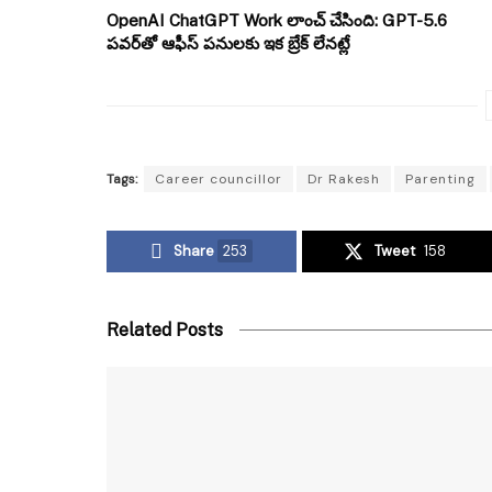
OpenAI ChatGPT Work లాంచ్ చేసింది: GPT-5.6
పవర్‌తో ఆఫీస్ పనులకు ఇక బ్రేక్ లేనట్లే
Tags:
Career councillor
Dr Rakesh
Parenting
Share
253
Tweet
158
Related Posts