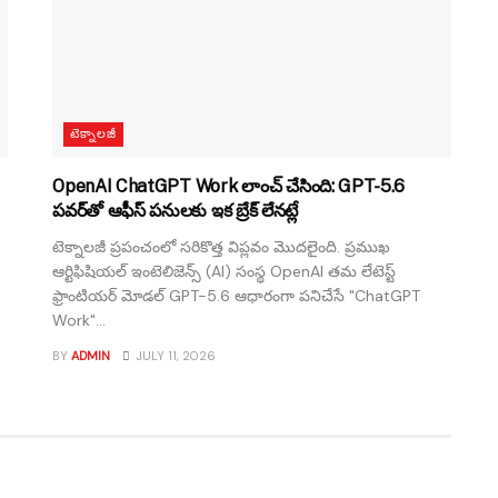
టెక్నాలజీ
OpenAI ChatGPT Work లాంచ్ చేసింది: GPT-5.6
పవర్‌తో ఆఫీస్ పనులకు ఇక బ్రేక్ లేనట్లే
టెక్నాలజీ ప్రపంచంలో సరికొత్త విప్లవం మొదలైంది. ప్రముఖ
ఆర్టిఫిషియల్ ఇంటెలిజెన్స్ (AI) సంస్థ OpenAI తమ లేటెస్ట్
ఫ్రాంటియర్ మోడల్ GPT-5.6 ఆధారంగా పనిచేసే "ChatGPT
Work"...
BY
ADMIN
JULY 11, 2026