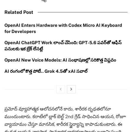
Related Post
OpenAI Enters Hardware with Codex Micro AI Keyboard
for Developers
OpenAI ChatGPT Work లాంచ్ చేసింది: GPT-5.6 పవర్‌తో ఆఫీస్
పనులకు ఇక బ్రేక్ లేనట్లే
OpenAI New Voice Models: AI సంభాషణల్లో సరికొత్త విప్లవం
AI రంగంలో కొత్త పోటీ.. Grok 4.5తో xAI సవాల్
ప్రమోద్ వ్యూహాత్మక ఆలోచనలోనే కాదు, శారీరక దృఢతలోనూ
ముందుంటారు. కరాటేలో బ్లాక్ బెల్ట్ 2nd గ్రేడ్ సాధించిన ఆయన, రోజూ
వ్యాయామం చేస్తూ మానసిక, శారీరక స్థైర్యాన్ని కాపాడుకుంటారు. ఈ
దృఢత ఆయన వ్యాపార, సామాజిక కార్యకలాపాలకు బలాన్నిస్తుంది.