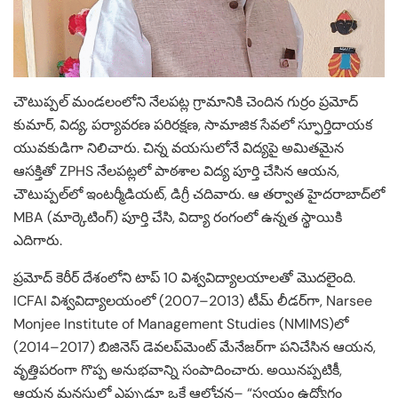
చౌటుప్పల్ మండలంలోని నేలపట్ల గ్రామానికి చెందిన గుర్రం ప్రమోద్
కుమార్, విద్య, పర్యావరణ పరిరక్షణ, సామాజిక సేవలో స్ఫూర్తిదాయక
యువకుడిగా నిలిచారు. చిన్న వయసులోనే విద్యపై అమితమైన
ఆసక్తితో ZPHS నేలపట్లలో పాఠశాల విద్య పూర్తి చేసిన ఆయన,
చౌటుప్పల్‌లో ఇంటర్మీడియట్, డిగ్రీ చదివారు. ఆ తర్వాత హైదరాబాద్‌లో
MBA (మార్కెటింగ్) పూర్తి చేసి, విద్యా రంగంలో ఉన్నత స్థాయికి
ఎదిగారు.
ప్రమోద్ కెరీర్ దేశంలోని టాప్ 10 విశ్వవిద్యాలయాలతో మొదలైంది.
ICFAI విశ్వవిద్యాలయంలో (2007–2013) టీమ్ లీడర్‌గా, Narsee
Monjee Institute of Management Studies (NMIMS)లో
(2014–2017) బిజినెస్ డెవలప్‌మెంట్ మేనేజర్‌గా పనిచేసిన ఆయన,
వృత్తిపరంగా గొప్ప అనుభవాన్ని సంపాదించారు. అయినప్పటికీ,
ఆయన మనసులో ఎప్పుడూ ఒకే ఆలోచన– “స్వయం ఉద్యోగం