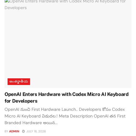
అంతర్జాతీయ
OpenAI Enters Hardware with Codex Micro AI Keyboard
for Developers
OpenAI నుంచి First Hardware Launch.. Developers కోసం Codex
Micro AI Keyboard విడుదల.! Meta Description OpenAI తన First
Branded Hardware అయిన...
BY
ADMIN
JULY 18, 2026