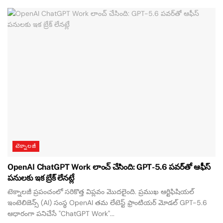
టెక్నాలజీ
OpenAI ChatGPT Work లాంచ్ చేసింది: GPT-5.6 పవర్‌తో ఆఫీస్
పనులకు ఇక బ్రేక్ లేనట్లే
టెక్నాలజీ ప్రపంచంలో సరికొత్త విప్లవం మొదలైంది. ప్రముఖ ఆర్టిఫిషియల్
ఇంటెలిజెన్స్ (AI) సంస్థ OpenAI తమ లేటెస్ట్ ఫ్రాంటియర్ మోడల్ GPT-5.6
ఆధారంగా పనిచేసే "ChatGPT Work"...