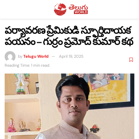
పర్యావరణ ప్రేమికుడి స్ఫూర్తిదాయక
పయనం – గుర్రం ప్రమోద్ కుమార్ కథ
by
Telugu World
April 19, 2025
Reading Time: 1 min read