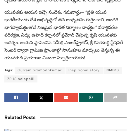
యువతకు ఆయన ఇచ్చే సందేశం గమనార్హం– “ప్రతి యువ
భారతీయుడు దేశ అభివృద్ధిలో తన బాధ్యతను గుర్తించాలి. అందరి
భాగస్వామ్యంతోనే నిజమైన భారత నిర్మాణం సాధ్యం.” పర్యావరణ
పరిరక్షణ, విద్య, ఉపాధి కల్పనలో ప్రమోద్ చేస్తున్న కృషి యువతకు
ఆదర్శం. ఆయన స్థాపించిన సమీక్ష ఎంటర్‌ప్రైజెస్, శ్రీ కనకదుర్గ స్టేషనరీ
సెంటర్ ద్వారా గ్రామీణ ప్రాంతాల్లో సానుకూల మార్పులు తెస్తున్న ఈ
యువకుడి ప్రయాణం నిజంగా స్ఫూర్తిదాయకం!
Tags:
Gurram promodhkumar
Inspirional story
NMIMS
ZPHS nelapalli
Related Posts