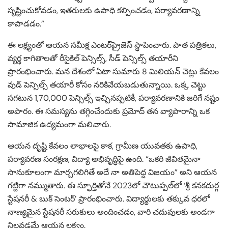
సృష్టించుకోవడం, ఇతరులకు ఉపాధి కల్పించడం, పర్యావరణాన్ని
కాపాడడం.”
ఈ లక్ష్యంతో ఆయన సమీక్ష ఎంటర్‌ప్రైజెస్ స్థాపించారు. పాత పత్రికలు,
వ్యర్థ కాగితాలతో రీసైకిల్ పెన్సిల్స్, సీడ్ పెన్సిల్స్ తయారీని
ప్రారంభించారు. మన దేశంలో ఏటా సుమారు 8 మిలియన్ చెట్లు కేవలం
వుడ్ పెన్సిల్స్ తయారీ కోసం నరికివేయబడుతున్నాయి. ఒక్క చెట్టు
సగటున 1,70,000 పెన్సిల్స్ ఇచ్చినప్పటికీ, పర్యావరణానికి జరిగే నష్టం
అపారం. ఈ సమస్యను తగ్గించేందుకు ప్రమోద్ తన వ్యాపారాన్ని ఒక
సామాజిక ఉద్యమంగా మలిచారు.
ఆయన దృష్టి కేవలం లాభాలపై కాక, గ్రామీణ యువతకు ఉపాధి,
పర్యావరణ సంరక్షణ, విద్యా అభివృద్ధిపై ఉంది. “ఒకరి జీవితమైనా
సానుకూలంగా మార్చగలిగితే అదే నా అతిపెద్ద విజయం” అని ఆయన
గట్టిగా నమ్ముతారు. ఈ స్ఫూర్తితోనే 2023లో చౌటుప్పల్‌లో ‘శ్రీ కనకదుర్గ
స్టేషనరీ & బుక్ సెంటర్’ ప్రారంభించారు. విద్యార్థులకు తక్కువ ధరలో
నాణ్యమైన స్టేషనరీ సరుకులు అందించడం, వారి చదువులకు అండగా
నిలవడమే ఆయన లక్ష్యం.