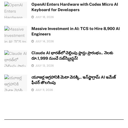
OpenAI Enters Hardware with Codex Micro AI
Keyboard for Developers
JULY 18, 2026
Massive Investment in AI: TCS to Hire 8,900 AI
Engineers
JULY 14, 2026
Claude AI భారత్‌లో చెల్లింపు ప్లాన్లు ప్రారంభం.. నెలకు
రూ.1,999 నుంచే సబ్‌స్క్రిప్షన్!
JULY 13, 2026
యూజర్ల ఆగ్రహానికి మెటా వెనక్కి.. ఇన్‌స్టాగ్రామ్ AI ఇమేజ్
ఫీచర్ తొలగింపు
JULY 11, 2026