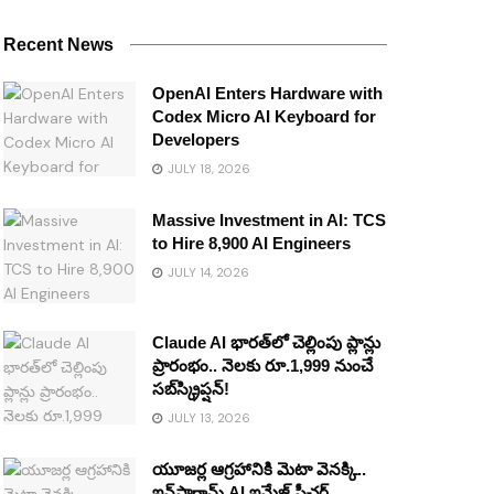
Recent News
OpenAI Enters Hardware with
Codex Micro AI Keyboard for
Developers
JULY 18, 2026
Massive Investment in AI: TCS
to Hire 8,900 AI Engineers
JULY 14, 2026
Claude AI భారత్‌లో చెల్లింపు ప్లాన్లు
ప్రారంభం.. నెలకు రూ.1,999 నుంచే
సబ్‌స్క్రిప్షన్!
JULY 13, 2026
యూజర్ల ఆగ్రహానికి మెటా వెనక్కి..
ఇన్‌స్టాగ్రామ్ AI ఇమేజ్ ఫీచర్