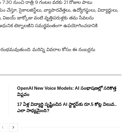
ం 7:30 నుంచి రాత్రి 9 గంటల వరకు 21 రోజుల పాటు
ూ, సైకాలజిస్ట్‌లు, వ్యాపారవేత్తలు, ఉద్యోగస్థులు, విద్యార్థులు,
 విజయ్ జాక్కోజు వంటి వృత్తిపరుళ్లకు తమ సేవలను
ి, ఆధునిక టెక్నాలజీని సమర్థవంతంగా ఉపయోగించడానికి
ప్రారంభమవుతుంది. మరిన్ని వివరాల కోసం ఈ నంబర్లను
OpenAI New Voice Models: AI సంభాషణల్లో సరికొత్త
విప్లవం
17 ఏళ్ల విద్యార్థి సృష్టించిన AI స్టార్టప్‌కు రూ.5 కోట్ల విలువ..
ఎలా సాధ్యమైంది?