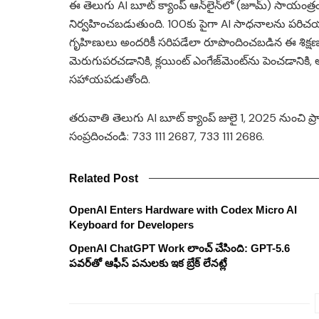
ఈ తెలుగు AI బూట్ క్యాంప్ ఆన్‌లైన్‌లో (జూమ్) సాయంత్ర
నిర్వహించబడుతుంది. 100కు పైగా AI సాధనాలను పరిచయం చేస్త
గృహిణులు అందరికీ సరిపడేలా రూపొందించబడిన ఈ శిక్షణ,
మెరుగుపరచడానికి, క్లయింట్ ఎంగేజ్‌మెంట్‌ను పెంచడానిక
సహాయపడుతోంది.
తరువాతి తెలుగు AI బూట్ క్యాంప్ జులై 1, 2025 నుంచి 
సంప్రదించండి: 733 111 2687, 733 111 2686.
Related Post
OpenAI Enters Hardware with Codex Micro AI
Keyboard for Developers
OpenAI ChatGPT Work లాంచ్ చేసింది: GPT-5.6
పవర్‌తో ఆఫీస్ పనులకు ఇక బ్రేక్ లేనట్లే