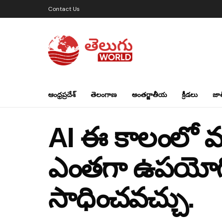
Contact Us
ఆంధ్రప్రదేశ్
తెలంగాణ
అంతర్జాతీయ
క్రీడలు
జా
AI ఈ కాలంలో మా
ఎంతగా ఉపయోగిస
సాధించవచ్చు.