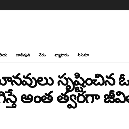
తీయ
టాలీవుడ్
నేరం
వ్యాపారం
సినిమా
నవులు సృష్టించిన ఓ
్తే అంత త్వరగా జీ