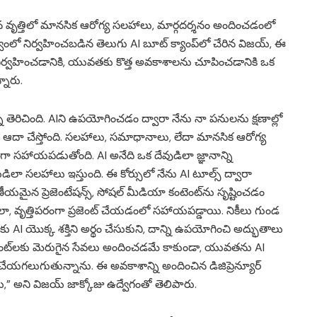
 తన వృత్తిలో మానసిక ఆరోగ్య సలహాలు, మార్గదర్శనం అందించడంలో
వంలో నిర్వహించబడిన తెలుగు AI బూట్ క్యాంప్‌లో చేరిన విజయ్, ఈ
నిర్వహించడానికి, యువతకు కొత్త అవకాశాలను చూపించడానికి ఒక
నారు.
్ని తెరిచింది. AIని ఉపయోగించడం ద్వారా నేను నా పనులను క్షణాల్లో
ఆదా చేస్తోంది. సలహాలు, సమాధానాలు, లేదా మానసిక ఆరోగ్య
సహాయపడుతోంది. AI అనేది ఒక దేవుడిలా జ్ఞానాన్ని
ుడిలా సలహాలు ఇస్తుంది. ఈ కోర్సులో నేను AI టూల్స్ ద్వారా
ఆకర్షణీయమైన ప్రెజెంటేషన్స్, సోషల్ మీడియా కంటెంట్‌ను సృష్టించడం
ేలా, వృత్తిపరంగా ప్రజెంట్ చేయడంలో సహాయపడ్డాయి. నికీలు గుండ
AI యొక్క శక్తిని అర్థం చేసుకుని, దాన్ని ఉపయోగించి అద్భుతాలు
ా క్లయింట్‌లకు మెరుగైన సేవలు అందించడమే కాకుండా, యువతను AI
ేయగలుగుతున్నాను. ఈ అవకాశాన్ని అందించిన డిజిప్రెన్యూర్
,” అని విజయ్ జాక్కోజు ఉద్వేగంతో తెలిపారు.