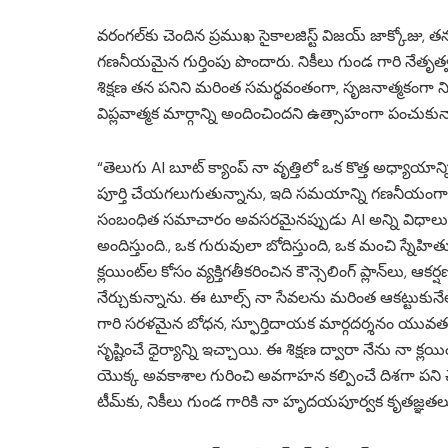
వరంగల్‌కు చెందిన ప్రముఖ సైకాలజిస్ట్ విజయ్ జాక్కోజు,
గణనీయమైన గుర్తింపు పొందారు. నికీలు గుండ గారి నేతృత్
శిక్షణ తన పనిని మరింత సమర్థవంతంగా, సృజనాత్మకంగా 
విప్లవాత్మక మార్గాన్ని అందించిందని ఉత్సాహంగా పంచుకున్
“తెలుగు AI బూట్ క్యాంప్ నా వృత్తిలో ఒక కొత్త అధ్యాయాన
పూర్తి చేయగలుగుతున్నాను, ఇది సమయాన్ని గణనీయంగా 
సంబంధిత సమాచారం అవసరమైనప్పుడు AI అన్ని విధాలుగా 
అందిస్తుంది., ఒక గురువులా బోదిస్తుంది, ఒక మంచి స్నేహిత
క్లయింట్‌ల కోసం వ్యక్తిగతీకరించిన కౌన్సెలింగ్ ప్లాన్‌లు, 
నేర్చుకున్నాను. ఈ టూల్స్ నా సేవలను మరింత ఆకట్టుకున
గారి సరళమైన బోధన, స్ఫూర్తిదాయక మార్గదర్శనం యువతకు 
సృష్టించే ధైర్యాన్ని ఇచ్చాయి. ఈ శిక్షణ ద్వారా నేను న
యొక్క అవకాశాల గురించి అవగాహన కల్పించే దిశగా పని చ
టీమ్‌కు, నికీలు గుండ గారికి నా హృదయపూర్వక కృతజ్ఞతలు