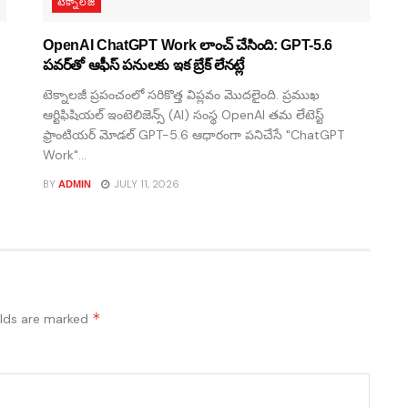
టెక్నాలజీ
OpenAI ChatGPT Work లాంచ్ చేసింది: GPT-5.6
పవర్‌తో ఆఫీస్ పనులకు ఇక బ్రేక్ లేనట్లే
టెక్నాలజీ ప్రపంచంలో సరికొత్త విప్లవం మొదలైంది. ప్రముఖ
ఆర్టిఫిషియల్ ఇంటెలిజెన్స్ (AI) సంస్థ OpenAI తమ లేటెస్ట్
ఫ్రాంటియర్ మోడల్ GPT-5.6 ఆధారంగా పనిచేసే "ChatGPT
Work"...
BY
JULY 11, 2026
ADMIN
*
elds are marked