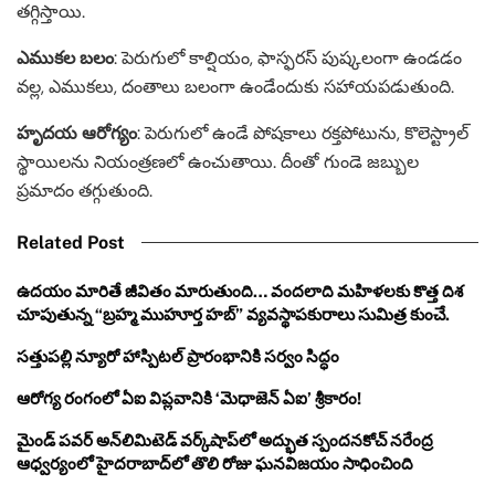
తగ్గిస్తాయి.
ఎముకల బలం
: పెరుగులో కాల్షియం, ఫాస్ఫరస్ పుష్కలంగా ఉండడం
వల్ల, ఎముకలు, దంతాలు బలంగా ఉండేందుకు సహాయపడుతుంది. ​
హృదయ ఆరోగ్యం
: పెరుగులో ఉండే పోషకాలు రక్తపోటును, కొలెస్ట్రాల్
స్థాయిలను నియంత్రణలో ఉంచుతాయి. దీంతో గుండె జబ్బుల
ప్రమాదం తగ్గుతుంది. ​
Related Post
ఉదయం మారితే జీవితం మారుతుంది… వందలాది మహిళలకు కొత్త దిశ
చూపుతున్న “బ్రహ్మ ముహూర్త హబ్” వ్యవస్థాపకురాలు సుమిత్ర కుంచే.
సత్తుపల్లి న్యూరో హాస్పిటల్ ప్రారంభానికి సర్వం సిద్ధం
ఆరోగ్య రంగంలో ఏఐ విప్లవానికి ‘మెధాజెన్ ఏఐ’ శ్రీకారం!
మైండ్ పవర్ అన్‌లిమిటెడ్ వర్క్‌షాప్‌లో అద్భుత స్పందనకోచ్ నరేంద్ర
ఆధ్వర్యంలో హైదరాబాద్‌లో తొలి రోజు ఘనవిజయం సాధించింది