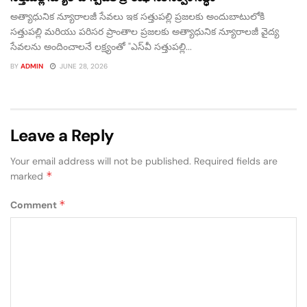
అత్యాధునిక న్యూరాలజీ సేవలు ఇక సత్తుపల్లి ప్రజలకు అందుబాటులోకి
సత్తుపల్లి మరియు పరిసర ప్రాంతాల ప్రజలకు అత్యాధునిక న్యూరాలజీ వైద్య
సేవలను అందించాలనే లక్ష్యంతో "ఎస్‌వీ సత్తుపల్లి...
BY
ADMIN
JUNE 28, 2026
Leave a Reply
Your email address will not be published.
Required fields are
*
marked
*
Comment