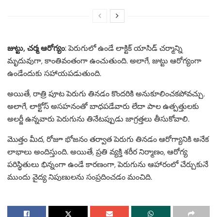
జుట్టు, చర్మ ఆరోగ్యం
: పెరుగులో ఉండే లాక్టిక్ యాసిడ్ చర్మాన్ని
మృదువుగా, కాంతివంతంగా ఉంచుతుంది. అలాగే, జుట్టు ఆరోగ్యంగా
ఉండేందుకు సహాయపడుతుంది. ​
అయితే, రాత్రి పూట పెరుగు తినడం కొందరికి అనుకూలించకపోవచ్చు.
అలాగే, లాక్టోస్ అసహనంతో బాధపడేవారు లేదా పాల ఉత్పత్తులకు
అలర్జీ ఉన్నవారు పెరుగు‌ను తినేటప్పుడు జాగ్రత్తలు తీసుకోవాలి. ​
మొత్తం మీద, రోజూ భోజనం తర్వాత పెరుగు తినడం ఆరోగ్యానికి అనేక
లాభాలు అందిస్తుంది. అయితే, ప్రతి వ్యక్తి శరీర నిర్మాణం, ఆరోగ్య
పరిస్థితులు భిన్నంగా ఉండే కారణంగా, పెరుగును ఆహారంలో చేర్చుకునే
ముందు వైద్య నిపుణులను సంప్రదించడం మంచిది.