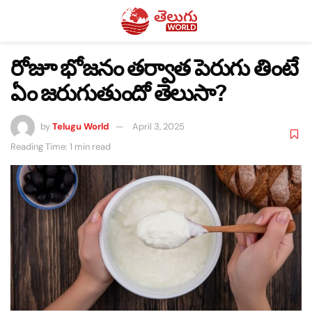
రోజూ భోజనం తర్వాత పెరుగు తింటే
ఏం జరుగుతుందో తెలుసా?
by
Telugu World
April 3, 2025
Reading Time: 1 min read