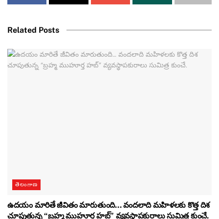
Related Posts
తెలంగాణ
ఉదయం మారితే జీవితం మారుతుంది… వందలాది మహిళలకు కొత్త దిశ
చూపుతున్న “బ్రహ్మ ముహూర్త హబ్” వ్యవస్థాపకురాలు సుమిత్ర కుంచే.