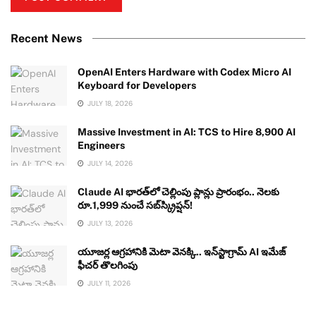
Recent News
OpenAI Enters Hardware with Codex Micro AI
Keyboard for Developers
JULY 18, 2026
Massive Investment in AI: TCS to Hire 8,900 AI
Engineers
JULY 14, 2026
Claude AI భారత్‌లో చెల్లింపు ప్లాన్లు ప్రారంభం.. నెలకు
రూ.1,999 నుంచే సబ్‌స్క్రిప్షన్!
JULY 13, 2026
యూజర్ల ఆగ్రహానికి మెటా వెనక్కి.. ఇన్‌స్టాగ్రామ్ AI ఇమేజ్
ఫీచర్ తొలగింపు
JULY 11, 2026