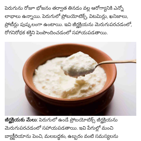
పెరుగును రోజూ భోజనం తర్వాత తినడం వల్ల ఆరోగ్యానికి ఎన్నో
లాభాలు ఉన్నాయి. పెరుగులో ప్రోబయోటిక్స్, విటమిన్లు, ఖనిజాలు,
ప్రోటీన్లు పుష్కలంగా ఉంటాయి. ఇవి జీర్ణక్రియను మెరుగుపరచడంలో,
రోగనిరోధక శక్తిని పెంపొందించడంలో సహాయపడతాయి. ​
జీర్ణక్రియకు మేలు
: పెరుగులో ఉండే ప్రోబయోటిక్స్ జీర్ణక్రియను
మెరుగుపరచడంలో సహాయపడతాయి. ఇవి పేగుల్లో మంచి
బ్యాక్టీరియాను పెంచి, మలబద్ధకం, ఉబ్బరం వంటి సమస్యలను