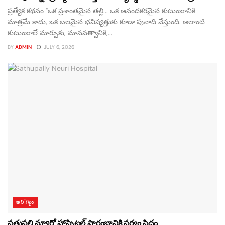
ప్రత్యేక కథనం "ఒక ప్రశాంతమైన తల్లి... ఒక ఆనందకరమైన కుటుంబానికి
మాత్రమే కాదు, ఒక బలమైన భవిష్యత్తుకు కూడా పునాది వేస్తుంది. అలాంటి
కుటుంబాలే మార్పుకు, మానవత్వానికి,...
BY
ADMIN
JULY 6, 2026
ఆరోగ్యం
సత్తుపల్లి న్యూరో హాస్పిటల్ ప్రారంభానికి సర్వం సిద్ధం