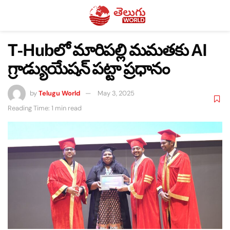
T-Hubలో మారిపల్లి మమతకు AI
గ్రాడ్యుయేషన్ పట్టా ప్రధానం
by
Telugu World
May 3, 2025
Reading Time: 1 min read