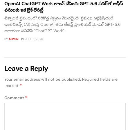
OpenAI ChatGPT Work లాంచ్ చేసింది: GPT-5.6 పవర్‌తో ఆఫీస్
పనులకు ఇక బ్రేక్ లేనట్లే
టెక్నాలజీ ప్రపంచంలో సరికొత్త విప్లవం మొదలైంది. ప్రముఖ ఆర్టిఫిషియల్
ఇంటెలిజెన్స్ (AI) సంస్థ OpenAI తమ లేటెస్ట్ ఫ్రాంటియర్ మోడల్ GPT-5.6
ఆధారంగా పనిచేసే "ChatGPT Work"...
BY
ADMIN
JULY 11, 2026
Leave a Reply
Your email address will not be published.
Required fields are
*
marked
*
Comment