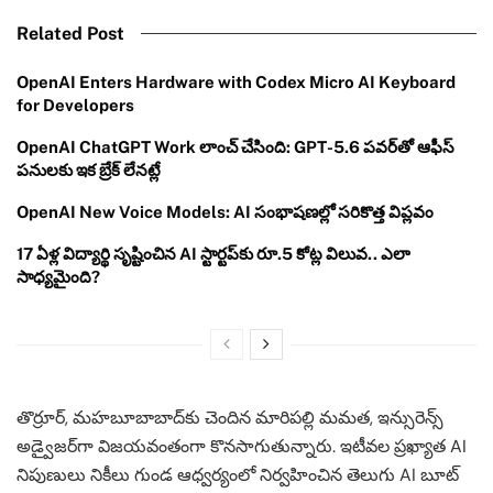
Related Post
OpenAI Enters Hardware with Codex Micro AI Keyboard
for Developers
OpenAI ChatGPT Work లాంచ్ చేసింది: GPT-5.6 పవర్‌తో ఆఫీస్
పనులకు ఇక బ్రేక్ లేనట్లే
OpenAI New Voice Models: AI సంభాషణల్లో సరికొత్త విప్లవం
17 ఏళ్ల విద్యార్థి సృష్టించిన AI స్టార్టప్‌కు రూ.5 కోట్ల విలువ.. ఎలా
సాధ్యమైంది?
తొర్రూర్, మహబూబాబాద్‌కు చెందిన మారిపల్లి మమత, ఇన్సురెన్స్
అడ్వైజర్‌గా విజయవంతంగా కొనసాగుతున్నారు. ఇటీవల ప్రఖ్యాత AI
నిపుణులు నికీలు గుండ ఆధ్వర్యంలో నిర్వహించిన తెలుగు AI బూట్