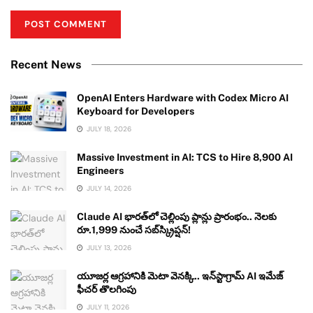
Recent News
OpenAI Enters Hardware with Codex Micro AI
Keyboard for Developers
JULY 18, 2026
Massive Investment in AI: TCS to Hire 8,900 AI
Engineers
JULY 14, 2026
Claude AI భారత్‌లో చెల్లింపు ప్లాన్లు ప్రారంభం.. నెలకు
రూ.1,999 నుంచే సబ్‌స్క్రిప్షన్!
JULY 13, 2026
యూజర్ల ఆగ్రహానికి మెటా వెనక్కి.. ఇన్‌స్టాగ్రామ్ AI ఇమేజ్
ఫీచర్ తొలగింపు
JULY 11, 2026