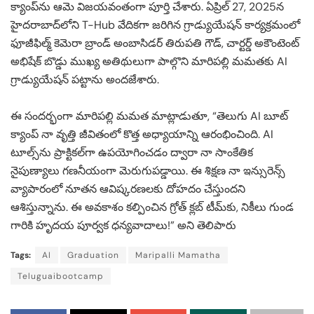
క్యాంప్‌ను ఆమె విజయవంతంగా పూర్తి చేశారు. ఏప్రిల్ 27, 2025న
హైదరాబాద్‌లోని T-Hub వేదికగా జరిగిన గ్రాడ్యుయేషన్ కార్యక్రమంలో
ఫూజీఫిల్మ్ కెమెరా బ్రాండ్ అంబాసిడర్ తిరుపతి గౌడ్, చార్టర్డ్ అకౌంటెంట్
అభిషేక్ బొడ్డు ముఖ్య అతిథులుగా పాల్గొని మారిపల్లి మమతకు AI
గ్రాడ్యుయేషన్ పట్టాను అందజేశారు.
ఈ సందర్భంగా మారిపల్లి మమత మాట్లాడుతూ, “తెలుగు AI బూట్
క్యాంప్‌ నా వృత్తి జీవితంలో కొత్త అధ్యాయాన్ని ఆరంభించింది. AI
టూల్స్‌ను ప్రాక్టికల్‌గా ఉపయోగించడం ద్వారా నా సాంకేతిక
నైపుణ్యాలు గణనీయంగా మెరుగుపడ్డాయి. ఈ శిక్షణ నా ఇన్సురెన్స్
వ్యాపారంలో నూతన ఆవిష్కరణలకు దోహదం చేస్తుందని
ఆశిస్తున్నాను. ఈ అవకాశం కల్పించిన గ్రోత్ క్లబ్ టీమ్‌కు, నికీలు గుండ
గారికి హృదయ పూర్వక ధన్యవాదాలు!” అని తెలిపారు
Tags:
AI
Graduation
Maripalli Mamatha
Teluguaibootcamp