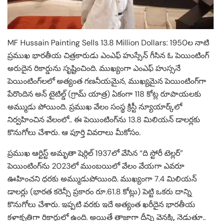
MF Hussain Painting Sells 13.8 Million Dollars: 1950ల నాటి
ప్రముఖ భారతీయ చిత్రకారుడు ఎంఎఫ్ హుస్సేన్ గీసిన ఓ పెయింటింగ్
అరుదైన రికార్డును సృష్టించింది. ముఖ్యంగా ఎంఎఫ్ హుస్సనే
పెయింటింగ్‌లలో అత్యంత గణనీయమైన, ముఖ్యమైన పెయింటింగ్‌గా
పేరొందిన అన్ టైటిల్డ్ (గ్రామ్ యాత్ర) ఏకంగా 118 కోట్ల రూపాయలకు
అమ్ముడు పోయింది. ప్రముఖ వేలం సంస్థ క్రిస్టీ న్యూయార్క్‌లో
నిర్వహించిన వేలంలో.. ఈ పెయింటింగ్‌ను 13.8 మిలియన్ డాలర్లకు
కొనుగోలు చేశారు. ఆ పూర్తి వివరాలు మీకోసం.
ప్రముఖ ఆర్టిస్ట్ అమృతా షెర్గిల్ 1937లో వేసిన “ది స్టోరీ టెల్లర్”
పెయింటింగ్‌ను 2023లో ముంబయిలో వేలం వేయగా ఎవరూ
ఊహించని ధరకు అమ్ముడుపోయింది. ముఖ్యంగా 7.4 మిలియన్
డాలర్లు (భారత కరెన్సీ ప్రకారం రూ.61.8 కోట్లు) పెట్టి ఒకరు దాన్ని
కొనుగోలు చేశారు. ఇప్పటి వరకు ఇదే అత్యంత ఖరీదైన భారతీయ
కళాకృతిగా రికార్డులో ఉంది. అయితే తాజాగా దీన్ని వెనక్కి నెడుతూ..