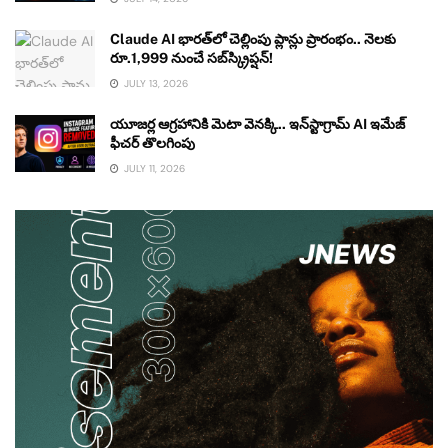
Claude AI భారత్‌లో చెల్లింపు ప్లాన్లు ప్రారంభం.. నెలకు
రూ.1,999 నుంచే సబ్‌స్క్రిప్షన్!
JULY 13, 2026
యూజర్ల ఆగ్రహానికి మెటా వెనక్కి.. ఇన్‌స్టాగ్రామ్ AI ఇమేజ్
ఫీచర్ తొలగింపు
JULY 11, 2026