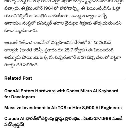
ఆరోగ్య సంస్థ కోసం థోరాసిక్ సర్జరీ శిక్షణా కేంద్రాన్ని స్థాపించేందుకు ఢిల్లీకి
వచ్చారు. ఈక్రమంలోనే 1964లో వోలోడార్స్కీ ఈ పెయింటింగ్‌ను ఓస్లో
యూనివర్సిటీ ఆసుపత్రికి అందజేశారు. అమ్మకం ద్వారా వచ్చే
ఆదాయం సంస్థలో భవిష్యత్ తరాల వైద్యుల శిక్షణకు తోడ్పడుతుందని
కూడా వెల్లడించారు.
అయితే గతేడాది లండన్‌లో నిర్వహించిన వేళంలో 3.1 మిలియన్
డాలర్లకు (భారత కరెన్సీ ప్రకారం రూ.25.7 కోట్లకు) ఈ పెయింటింగ్
అమ్ముడు పోయింది. ఒక్క సంవత్సరంలోనే తిరగి దీన్ని వేలంలో పెట్టగా
రికార్డు ధర పలికింది.
Related Post
OpenAI Enters Hardware with Codex Micro AI Keyboard
for Developers
Massive Investment in AI: TCS to Hire 8,900 AI Engineers
Claude AI భారత్‌లో చెల్లింపు ప్లాన్లు ప్రారంభం.. నెలకు రూ.1,999 నుంచే
సబ్‌స్క్రిప్షన్!