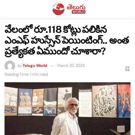
వేలంలో రూ.118 కోట్లు పలికిన
ఎంఎఫ్ హుస్సేన్ పెయింటింగ్.. అంత
ప్రత్యేకత ఏముందో చూశారా?
by
Telugu World
March 20, 2025
Reading Time: 1 min read