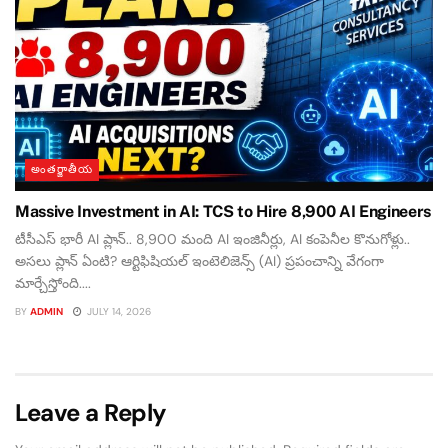
అంతర్జాతీయ
Massive Investment in AI: TCS to Hire 8,900 AI Engineers
టీసీఎస్ భారీ AI ప్లాన్.. 8,900 మంది AI ఇంజినీర్లు, AI కంపెనీల కొనుగోళ్లు..
అసలు ప్లాన్ ఏంటి? ఆర్టిఫిషియల్ ఇంటెలిజెన్స్ (AI) ప్రపంచాన్ని వేగంగా
మార్చేస్తోంది....
BY
ADMIN
JULY 14, 2026
Leave a Reply