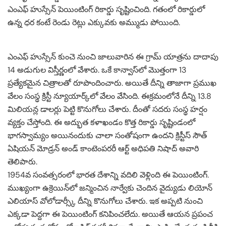
ఎంఎఫ్ హుస్సేన్ పెయింటింగ్ రికార్డు సృష్టించింది. గతంలో రికార్డులో
ఉన్న ధర కంటే రెండు రెట్లు ఎక్కువకు అమ్ముడు పోయింది.
ఎంఎఫ్ హుస్సేన్ కుంచె నుంచి జాలువారిన ఈ గ్రామ్ యాత్రను దాదాపు
14 అడుగుల విస్తీర్ణంలో వేశారు. ఒకే కాన్వాస్‌లో మొత్తంగా 13
ప్రత్యేకమైన చిత్రాలతో రూపొందించారు. అయితే దీన్ని తాజాగా ప్రముఖ
వేలం సంస్థ క్రిస్టీ న్యూయార్క్‌లో వేలం వేసింది. ఈక్రమంలోనే దీన్ని 13.8
మిలియన్ల డాలర్లు పెట్టి కొనుగోలు చేశారు. దీంతో సదరు సంస్థ హర్షం
వ్యక్తం చేస్తోంది. ఈ అద్భుత కళాఖండం కొత్త రికార్డు సృష్టిండంలో
భాగస్వామ్యం అయినందుకు చాలా సంతోషంగా ఉందని క్రిస్టీస్ సౌత్
ఏషియన్ మోడ్రన్ అండ్ కాంటెంపరరీ ఆర్ట్ అధిపతి నిషాద్ అవారి
తెలిపారు.
1954వ సంవత్సరంలో భారత దేశాన్ని వదిలి వెళ్లింది ఈ పెయింటింగ్.
ముఖ్యంగా ఉక్రెయిన్‌లో జన్మించిన నార్వేకు చెందిన వైద్యుడు లియోన్
ఎలియాస్ వోలోడార్స్కీ దీన్ని కొనుగోలు చేశారు. ఇక అప్పటి నుంచి
ఎక్కడా పెద్దగా ఈ పెయింటింగ్ కనిపించలేదు. అయితే ఆయన ప్రపంచ