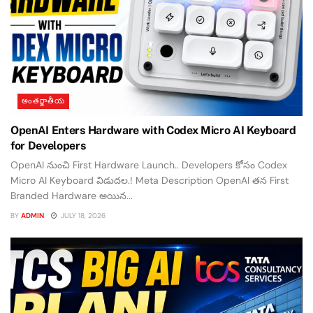
అంతర్జాతీయ
OpenAI Enters Hardware with Codex Micro AI Keyboard
for Developers
OpenAI నుంచి First Hardware Launch.. Developers కోసం Codex
Micro AI Keyboard విడుదల.! Meta Description OpenAI తన First
Branded Hardware అయిన...
BY
ADMIN
JULY 18, 2026