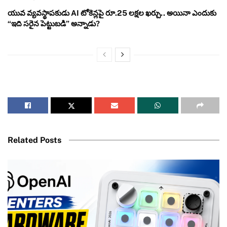
యువ వ్యవస్థాపకుడు AI టోకెన్లపై రూ.25 లక్షల ఖర్చు.. అయినా ఎందుకు
“ఇది సరైన పెట్టుబడి” అన్నాడు?
Related Posts