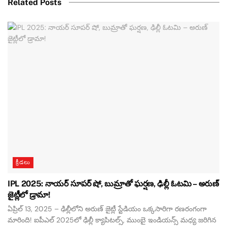
Related Posts
క్రీడలు
IPL 2025: నాయర్ సూపర్ షో, బుమ్రాతో ఘర్షణ, ఢిల్లీ ఓటమి – అరుణ్
జైట్లీలో డ్రామా!
ఏప్రిల్ 13, 2025 – ఢిల్లీలోని అరుణ్ జైట్లీ స్టేడియం ఒక్కసారిగా రణరంగంగా
మారింది! ఐపీఎల్ 2025లో ఢిల్లీ క్యాపిటల్స్, ముంబై ఇండియన్స్ మధ్య జరిగిన