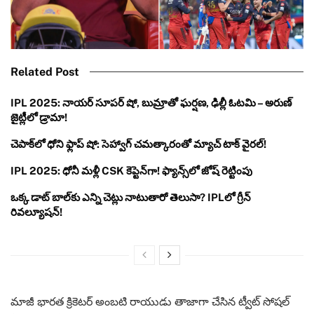
Related Post
IPL 2025: నాయర్ సూపర్ షో, బుమ్రాతో ఘర్షణ, ఢిల్లీ ఓటమి – అరుణ్
జైట్లీలో డ్రామా!
చెపాక్‌లో ధోని ఫ్లాప్ షో: సెహ్వాగ్ చమత్కారంతో మ్యాచ్ టాక్ వైరల్!
IPL 2025: ధోనీ మళ్లీ CSK కెప్టెన్‌గా! ఫ్యాన్స్‌లో జోష్ రెట్టింపు
ఒక్క డాట్ బాల్‌కు ఎన్ని చెట్లు నాటుతారో తెలుసా? IPLలో గ్రీన్
రివల్యూషన్!
మాజీ భారత క్రికెటర్ అంబటి రాయుడు తాజాగా చేసిన ట్వీట్ సోషల్