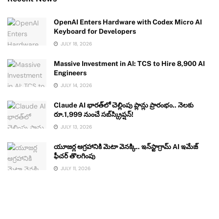
OpenAI Enters Hardware with Codex Micro AI
Keyboard for Developers
JULY 18, 2026
Massive Investment in AI: TCS to Hire 8,900 AI
Engineers
JULY 14, 2026
Claude AI భారత్‌లో చెల్లింపు ప్లాన్లు ప్రారంభం.. నెలకు
రూ.1,999 నుంచే సబ్‌స్క్రిప్షన్!
JULY 13, 2026
యూజర్ల ఆగ్రహానికి మెటా వెనక్కి.. ఇన్‌స్టాగ్రామ్ AI ఇమేజ్
ఫీచర్ తొలగింపు
JULY 11, 2026