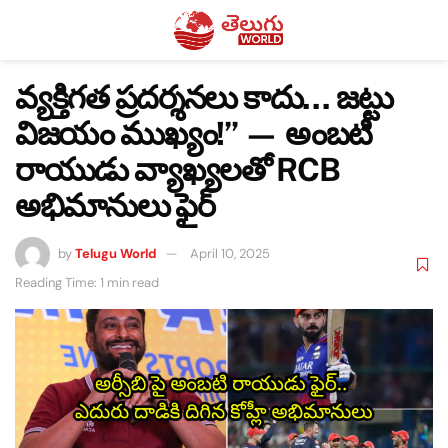
వ్యక్తిగత ప్రదర్శనలు కాదు… జట్టు
విజయం ముఖ్యం!” — అంబటి
రాయుడు వ్యాఖ్యలతో RCB
అభిమానులు ఫైర్
by
Telugu World
April 10, 2025
Reading Time: 1 min read