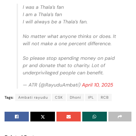
I was a Thala’s fan
I am a Thala’s fan
I will always be a Thala’s fan.
No matter what anyone thinks or does. It
will not make a one percent difference.
So please stop spending money on paid
pr and donate that to charity. Lot of
underprivileged people can benefit.
— ATR (@RayuduAmbati)
April 10, 2025
Tags:
Ambati rayudu
CSK
Dhoni
IPL
RCB