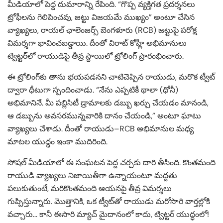
మీడియాలో పెద్ద దుమారాన్ని రేపింది. “గొప్ప వ్యక్తిగత ప్రదర్శనలు
ట్రోఫీలను గెలిపించవు, జట్టు విజయమే ముఖ్యం” అంటూ చేసిన
వ్యాఖ్యలు, రాయల్ ఛాలెంజర్స్ బెంగళూరు (RCB) జట్టుపై పరోక్ష
విమర్శగా భావించబడ్డాయి. దీంతో విరాట్ కోహ్లీ అభిమానులు
ట్విట్టర్‌లో రాయుడిపై తీవ్ర స్థాయిలో ట్రోలింగ్ ప్రారంభించారు.
ఈ ట్రోలింగ్‌కు తాను భయపడనని చాటిచెప్పిన రాయుడు, మరొక ట్వీట్
ద్వారా ధీటుగా స్పందించాడు. “నేను ఎప్పటికీ థాలా (ధోనీ)
అభిమానినే. మీ పబ్లిసిటీ డ్రామాలకు డబ్బు ఖర్చు చేయడం మానండి,
ఆ డబ్బును అవసరమున్నవారికి దానం చేయండి,” అంటూ ఘాటు
వ్యాఖ్యలు చేశాడు. దీంతో రాయుడు–RCB అభిమానుల మధ్య
మాటల యుద్ధం ఇంకా ముదిరింది.
సోషల్ మీడియాలో ఈ సంఘటన పెద్ద చర్చకు దారి తీసింది. కొంతమంది
రాయుడి వ్యాఖ్యలు నిజాయితీగా ఉన్నాయంటూ మద్దతు
పలుకుతుంటే, మరికొంతమంది ఆయనపై తీవ్ర విమర్శలు
గుప్పిస్తున్నారు. మొత్తానికి, ఒక ట్వీట్‌తో రాయుడు మరోసారి వార్తల్లోకి
వచ్చారు… కానీ ఈసారి మ్యాచ్ మైదానంలో కాదు, ట్విట్టర్ యుద్ధంలో!