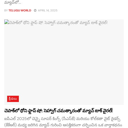
మ్యాచ్‌లో...
BY
TELUGU WORLD
APRIL 14, 2025
క్రీడలు
చెపాక్‌లో ధోని ఫ్లాప్ షో: సెహ్వాగ్ చమత్కారంతో మ్యాచ్ టాక్ వైరల్!
ఐపీఎల్ 2025లో చెన్నై సూపర్ కింగ్స్ (సీఎస్‌కే) మరియు కోల్‌కతా నైట్ రైడర్స్
(కేకేఆర్) మధ్య జరిగిన మ్యాచ్ గురించి ఆసక్తికరంగా చర్చించిన ఒక వార్తాకథనం