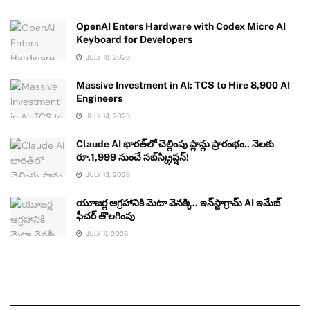
OpenAI Enters Hardware with Codex Micro AI
Keyboard for Developers
JULY 18, 2026
Massive Investment in AI: TCS to Hire 8,900 AI
Engineers
JULY 14, 2026
Claude AI భారత్‌లో చెల్లింపు ప్లాన్లు ప్రారంభం.. నెలకు
రూ.1,999 నుంచే సబ్‌స్క్రిప్షన్!
JULY 13, 2026
యూజర్ల ఆగ్రహానికి మెటా వెనక్కి.. ఇన్‌స్టాగ్రామ్ AI ఇమేజ్
ఫీచర్ తొలగింపు
JULY 11, 2026