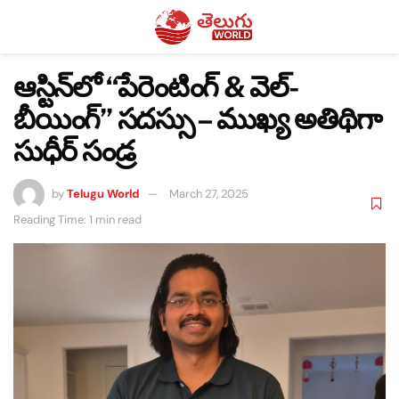
ఆస్టిన్‌లో “పేరెంటింగ్ & వెల్-
బీయింగ్” సదస్సు – ముఖ్య అతిథిగా
సుధీర్ సండ్ర
by
Telugu World
March 27, 2025
Reading Time: 1 min read