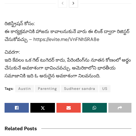
రిజిస్ట్రేషన్ కోసం:
ఈ కార్య‌క్ర‌మానికి హాజరు కావాలనుకునే వారు ఈ లింక్ ద్వారా రిజిస్టర్
చేసుకోవచ్చు – https://evite.me/VnFNhSRA8e
చివరగా:
ఇది కేవలం ఒక గెట్ టుగెదర్ కాదు, పేరెంటింగ్‌ను నూతన కోణంలో అర్థం
చేసుకునే అవకాశంగా భావించవచ్చు. అమెరికాలోని భారతీయ
సమాజానికి ఇది ఓ అరుదైన అవకాశంగా నిలవనుంది.
Tags:
Austin
Parenting
Sudheer sandra
US
Related Posts