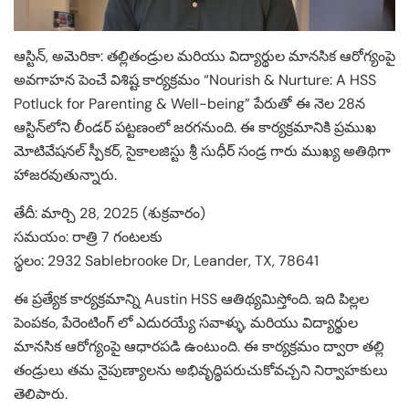
ఆస్టిన్, అమెరికా: తల్లితండ్రుల మరియు విద్యార్థుల మానసిక ఆరోగ్యంపై
అవగాహన పెంచే విశిష్ట కార్యక్రమం “Nourish & Nurture: A HSS
Potluck for Parenting & Well-being” పేరుతో ఈ నెల 28న
ఆస్టిన్‌లోని లీండర్ పట్టణంలో జరగనుంది. ఈ కార్యక్రమానికి ప్రముఖ
మోటివేషనల్ స్పీకర్, సైకాలజిస్టు శ్రీ సుధీర్ సండ్ర గారు ముఖ్య అతిథిగా
హాజరవుతున్నారు.
తేదీ: మార్చి 28, 2025 (శుక్రవారం)
సమయం: రాత్రి 7 గంటలకు
స్థలం: 2932 Sablebrooke Dr, Leander, TX, 78641
ఈ ప్రత్యేక కార్య‌క్ర‌మాన్ని Austin HSS ఆతిథ్యమిస్తోంది. ఇది పిల్లల
పెంపకం, పేరెంటింగ్‌ లో ఎదురయ్యే సవాళ్ళు, మరియు విద్యార్థుల
మానసిక ఆరోగ్యంపై ఆధారపడి ఉంటుంది. ఈ కార్యక్రమం ద్వారా తల్లి
తండ్రులు తమ నైపుణ్యాలను అభివృద్ధిపరుచుకోవచ్చని నిర్వాహకులు
తెలిపారు.