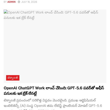
BY
ADMIN
JULY 18, 2026
టెక్నాలజీ
OpenAI ChatGPT Work లాంచ్ చేసింది: GPT-5.6 పవర్‌తో ఆఫీస్
పనులకు ఇక బ్రేక్ లేనట్లే
టెక్నాలజీ ప్రపంచంలో సరికొత్త విప్లవం మొదలైంది. ప్రముఖ ఆర్టిఫిషియల్
ఇంటెలిజెన్స్ (AI) సంస్థ OpenAI తమ లేటెస్ట్ ఫ్రాంటియర్ మోడల్ GPT-5.6