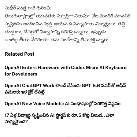
సుధీర్ సండ్ర గారి గురించి:
తెలుగురాష్ట్రాల్లో యువతకు స్ఫూర్తిగా నిలుస్తూ, వేల మందికి మానసిక
స్పష్టతను అందించిన వ్యక్తి. ఆయన ఉపన్యాసాలు విద్యార్థులు, తల్లి
తండ్రులు, టీచర్లలో విశ్వాసాన్ని కలిగిస్తున్నాయి. ఇప్పుడు
అంతర్జాతీయ వేదికలకూ తమ సందేశాన్ని తీసుకెళ్తున్నారు.
Related Post
OpenAI Enters Hardware with Codex Micro AI Keyboard
for Developers
OpenAI ChatGPT Work లాంచ్ చేసింది: GPT-5.6 పవర్‌తో ఆఫీస్
పనులకు ఇక బ్రేక్ లేనట్లే
OpenAI New Voice Models: AI సంభాషణల్లో సరికొత్త విప్లవం
17 ఏళ్ల విద్యార్థి సృష్టించిన AI స్టార్టప్‌కు రూ.5 కోట్ల విలువ.. ఎలా
సాధ్యమైంది?