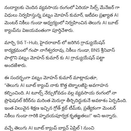
నంద్యాలకు చెందిన వ్యవసాయ రంగంలో ఏరియా సేల్స్ మేనేజర్ గా
విధులు నిర్వహిస్తున్న పట్నం మోహన్ కుమార్, ఇటీవల ప్రఖ్యాత AI
మెంటర్ నికీలు గుండా ఆధ్వర్యంలో నిర్వహించిన తెలుగు AI బూట్
క్యాంప్‌ను విజయవంతంగా పూర్తిచేశారు.
మార్చి 9న T-Hub, హైదరాబాద్ లో జరిగిన గ్రాడ్యుయేషన్
కార్యక్రమంలో గంపా నాగేశ్వరరావు, నికీలు గుండా, BNS శ్రీనివాస్
పాల్గొని పట్నం మోహన్ కుమార్ కు AI గ్రాడ్యుయేషన్ పట్టా
అందజేశారు.
ఈ సందర్భంగా పట్నం మోహన్ కుమార్ మాట్లాడుతూ,
“తెలుగు AI బూట్ క్యాంప్ నాకు కొత్త టెక్నాలజీపై అవగాహన
కల్పించింది. AI టూల్స్ నేర్చుకోవడం వల్ల వ్యవసాయ రంగంలో నా
ప్రొఫెషనల్ కెరీర్‌ను మరింత మెరుగ్గా తీర్చిదిద్దుకునే అవకాశం ఏర్పడింది.
ఇంత విలువైన శిక్షణ ఇచ్చిన గ్రోత్ క్లబ్ టీమ్‌కు, ప్రత్యేకంగా మెంటర్
నికీలు గుండా గారికి హృదయపూర్వక కృతజ్ఞతలు!” అని అన్నారు.
వచ్చే తెలుగు AI బూట్ క్యాంప్ బ్యాచ్ ఏప్రిల్ 1 నుంచి