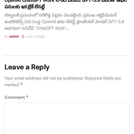
OpenAI ChatGPT Work లాంచ్ చేసింది: GPT-5.6 పవర్‌తో ఆఫీస్
పనులకు ఇక బ్రేక్ లేనట్లే
టెక్నాలజీ ప్రపంచంలో సరికొత్త విప్లవం మొదలైంది. ప్రముఖ ఆర్టిఫిషియల్
ఇంటెలిజెన్స్ (AI) సంస్థ OpenAI తమ లేటెస్ట్ ఫ్రాంటియర్ మోడల్ GPT-5.6
ఆధారంగా పనిచేసే "ChatGPT Work"...
BY
ADMIN
JULY 11, 2026
Leave a Reply
Your email address will not be published.
Required fields are
*
marked
*
Comment