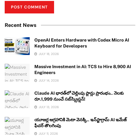
Recent News
OpenAI Enters Hardware with Codex Micro AI
Keyboard for Developers
JULY 18, 2026
Massive Investment in AI: TCS to Hire 8,900 AI
Engineers
JULY 14, 2026
Claude AI భారత్‌లో చెల్లింపు ప్లాన్లు ప్రారంభం.. నెలకు
రూ.1,999 నుంచే సబ్‌స్క్రిప్షన్!
JULY 13, 2026
యూజర్ల ఆగ్రహానికి మెటా వెనక్కి.. ఇన్‌స్టాగ్రామ్ AI ఇమేజ్
ఫీచర్ తొలగింపు
JULY 11, 2026