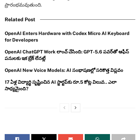
ప్రారంభమవుతుంది.
Related Post
OpenAI Enters Hardware with Codex Micro AI Keyboard
for Developers
OpenAI ChatGPT Work లాంచ్ చేసింది: GPT-5.6 పవర్‌తో ఆఫీస్
పనులకు ఇక బ్రేక్ లేనట్లే
OpenAI New Voice Models: AI సంభాషణల్లో సరికొత్త విప్లవం
17 ఏళ్ల విద్యార్థి సృష్టించిన AI స్టార్టప్‌కు రూ.5 కోట్ల విలువ.. ఎలా
సాధ్యమైంది?