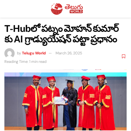
T-Hubలో పట్నం మోహన్ కుమార్
కు AI గ్రాడ్యుయేషన్ పట్టా ప్రధానం
by
Telugu World
March 26, 2025
Reading Time: 1 min read