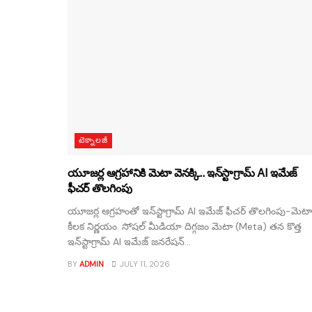
టెక్నాలజీ
యూజర్ల ఆగ్రహానికి మెటా వెనక్కి.. ఇన్‌స్టాగ్రామ్ AI ఇమేజ్
ఫీచర్ తొలగింపు
యూజర్ల ఆగ్రహంతో ఇన్‌స్టాగ్రామ్ AI ఇమేజ్ ఫీచర్ తొలగింపు-మెటా
కీలక నిర్ణయం. సోషల్ మీడియా దిగ్గజం మెటా (Meta) తన కొత్త
ఇన్‌స్టాగ్రామ్ AI ఇమేజ్ జనరేషన్...
BY
ADMIN
JULY 11, 2026