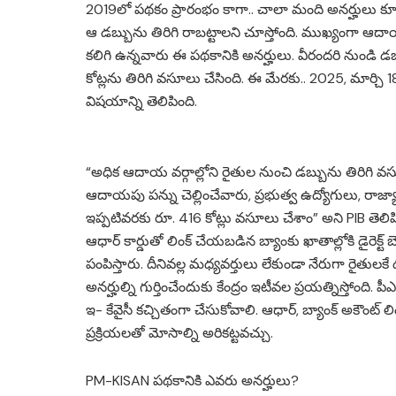
2019లో పథకం ప్రారంభం కాగా.. చాలా మంది అనర్హులు కూ
ఆ డబ్బును తిరిగి రాబట్టాలని చూస్తోంది. ముఖ్యంగా ఆదాయ
కలిగి ఉన్నవారు ఈ పథకానికి అనర్హులు. వీరందరి నుండి డబ్బ
కోట్లను తిరిగి వసూలు చేసింది. ఈ మేరకు.. 2025, మార్చి
విషయాన్ని తెలిపింది.
“అధిక ఆదాయ వర్గాల్లోని రైతుల నుంచి డబ్బును తిరిగి 
ఆదాయపు పన్ను చెల్లించేవారు, ప్రభుత్వ ఉద్యోగులు, రాజ్
ఇప్పటివరకు రూ. 416 కోట్లు వసూలు చేశాం” అని PIB తెలిపి
ఆధార్ కార్డుతో లింక్ చేయబడిన బ్యాంకు ఖాతాల్లోకి డైరెక్ట్ బ
పంపిస్తారు. దీనివల్ల మధ్యవర్తులు లేకుండా నేరుగా రైతు
అనర్హుల్ని గుర్తించేందుకు కేంద్రం ఇటీవల ప్రయత్నిస్తోంది.
ఇ- కేవైసీ కచ్చితంగా చేసుకోవాలి. ఆధార్, బ్యాంక్ అకౌంట్
ప్రక్రియలతో మోసాల్ని అరికట్టవచ్చు.
PM-KISAN పథకానికి ఎవరు అనర్హులు?