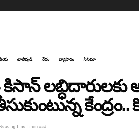
తీయ
టాలీవుడ్
నేరం
వ్యాపారం
సినిమా
ిసాన్ లబ్ధిదారులకు అల
సుకుంటున్న కేంద్రం.. కోట
Reading Time: 1 min read