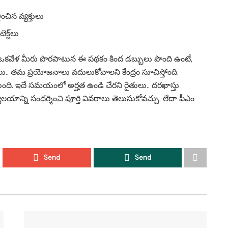
చిన వ్యక్తులు
ెక్ట్‌లు
ు. ఒకవేళ మీరు పొరపాటున ఈ పథకం కింద డబ్బులు పొంది ఉంటే,
ర్హులు.. తమ ప్రయోజనాలు వదులుకోవాలని కేంద్రం సూచిస్తోంది.
 ఉంటుంది. ఇదే సమయంలో అర్హత ఉండి చేరని రైతులు.. దరఖాస్తు
ాలయాన్ని సందర్శించి పూర్తి వివరాలు తెలుసుకోవచ్చు. లేదా పీఎం
Send
Send