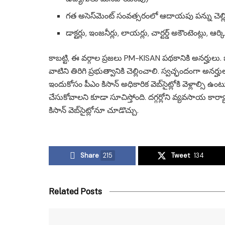
గత అసెస్‌మెంట్ సంవత్సరంలో ఆదాయపు పన్ను చెల్లిం
డాక్టర్లు, ఇంజనీర్లు, లాయర్లు, చార్టర్డ్ అకౌంటెంట్లు, ఆర్కిట
కాబట్టి, ఈ వర్గాల ప్రజలు PM-KISAN పథకానికి అనర్హుల
వాటిని తిరిగి ప్రభుత్వానికి చెల్లించాలి. స్వచ్ఛందంగా అన
ఇందుకోసం పీఎం కిసాన్ అధికారిక వెబ్‌సైట్లోకి వెళ్లాల్సి
చేసుకోవాలని కూడా సూచిస్తోంది. దగ్గర్లోని వ్యవసాయ కార్య
కిసాన్ వెబ్‌సైట్లోనూ చూడొచ్చు.
Share
215
Tweet
134
Related Posts