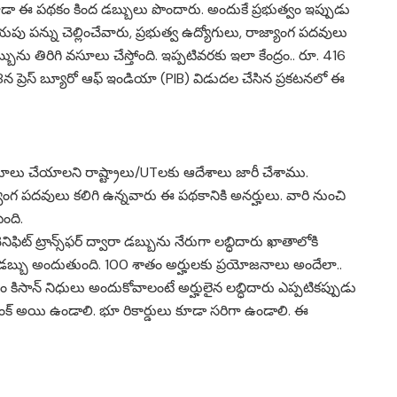
డా ఈ పథకం కింద డబ్బులు పొందారు. అందుకే ప్రభుత్వం ఇప్పుడు
పు పన్ను చెల్లించేవారు, ప్రభుత్వ ఉద్యోగులు, రాజ్యాంగ పదవులు
ును తిరిగి వసూలు చేస్తోంది. ఇప్పటివరకు ఇలా కేంద్రం.. రూ. 416
 18న ప్రెస్ బ్యూరో ఆఫ్ ఇండియా (PIB) విడుదల చేసిన ప్రకటనలో ఈ
వసూలు చేయాలని రాష్ట్రాలు/UTలకు ఆదేశాలు జారీ చేశాము.
యాంగ పదవులు కలిగి ఉన్నవారు ఈ పథకానికి అనర్హులు. వారి నుంచి
ంది.
ెనిఫిట్ ట్రాన్స్‌ఫర్ ద్వారా డబ్బును నేరుగా లబ్ధిదారు ఖాతాలోకి
లకే డబ్బు అందుతుంది. 100 శాతం అర్హులకు ప్రయోజనాలు అందేలా..
 పీఎం కిసాన్ నిధులు అందుకోవాలంటే అర్హులైన లబ్ధిదారు ఎప్పటికప్పుడు
 లింక్ అయి ఉండాలి. భూ రికార్డులు కూడా సరిగా ఉండాలి. ఈ