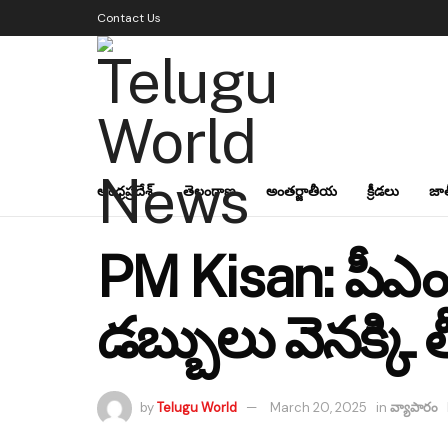
Contact Us
ఆంధ్రప్రదేశ్
తెలంగాణ
అంతర్జాతీయ
క్రీడలు
జా
PM Kisan: పీఎం క
డబ్బులు వెనక్కి తీ
by
Telugu World
March 20, 2025
in
వ్యాపారం