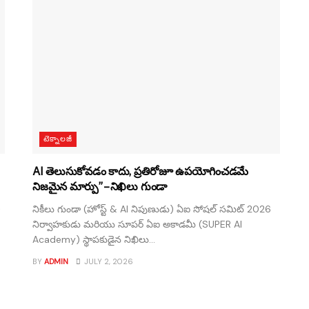
టెక్నాలజీ
AI తెలుసుకోవడం కాదు, ప్రతిరోజూ ఉపయోగించడమే
నిజమైన మార్పు” – నిఖిలు గుండా
నికీలు గుండా (హోస్ట్ & AI నిపుణుడు) ఏఐ సోషల్ సమిట్ 2026
నిర్వాహకుడు మరియు సూపర్ ఏఐ అకాడమీ (SUPER AI
Academy) స్థాపకుడైన నిఖిలు...
BY
ADMIN
JULY 2, 2026