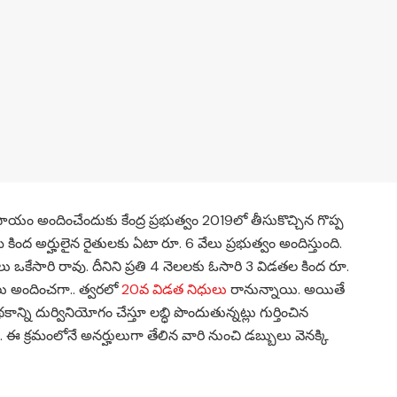
యం అందించేందుకు కేంద్ర ప్రభుత్వం 2019లో తీసుకొచ్చిన గొప్ప
్ కింద అర్హులైన రైతులకు ఏటా రూ. 6 వేలు ప్రభుత్వం అందిస్తుంది.
ేలు ఒకేసారి రావు. దీనిని ప్రతి 4 నెలలకు ఓసారి 3 విడతల కింద రూ.
ులు అందించగా.. త్వరలో
20వ విడత నిధులు
రానున్నాయి. అయితే
ని దుర్వినియోగం చేస్తూ లబ్ధి పొందుతున్నట్లు గుర్తించిన
ది. ఈ క్రమంలోనే అనర్హులుగా తేలిన వారి నుంచి డబ్బులు వెనక్కి