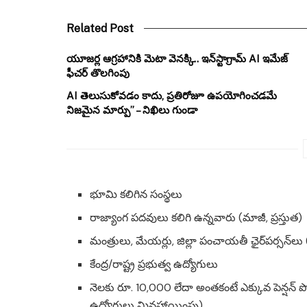
Related Post
యూజర్ల ఆగ్రహానికి మెటా వెనక్కి.. ఇన్‌స్టాగ్రామ్ AI ఇమేజ్
ఫీచర్ తొలగింపు
AI తెలుసుకోవడం కాదు, ప్రతిరోజూ ఉపయోగించడమే
నిజమైన మార్పు” – నిఖిలు గుండా
భూమి కలిగిన సంస్థలు
రాజ్యాంగ పదవులు కలిగి ఉన్నవారు (మాజీ, ప్రస్తుత)
మంత్రులు, మేయర్లు, జిల్లా పంచాయతీ ఛైర్‌పర్సన్‌లు (
కేంద్ర/రాష్ట్ర ప్రభుత్వ ఉద్యోగులు
నెలకు రూ. 10,000 లేదా అంతకంటే ఎక్కువ పెన్షన్ పొ
ఉద్యోగులు మినహాయింపు)