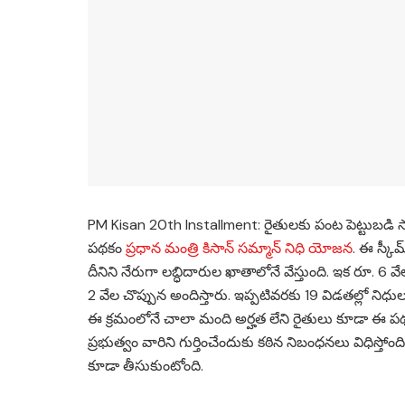
PM Kisan 20th Installment: రైతులకు పంట పెట్టుబడి సా
పథకం
ప్రధాన మంత్రి కిసాన్ సమ్మాన్ నిధి యోజన
. ఈ స్కీమ
దీనిని నేరుగా లబ్ధిదారుల ఖాతాలోనే వేస్తుంది. ఇక రూ. 6 వ
2 వేల చొప్పున అందిస్తారు. ఇప్పటివరకు 19 విడతల్లో నిధ
ఈ క్రమంలోనే చాలా మంది అర్హత లేని రైతులు కూడా ఈ పథకాన్
ప్రభుత్వం వారిని గుర్తించేందుకు కఠిన నిబంధనలు విధిస్తోం
కూడా తీసుకుంటోంది.