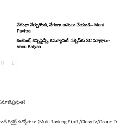
వేగంగా నేర్చుకోండి, వేగంగా అమలు చేయండి – Mani
Pavitra
కంటెంట్, కన్సిస్టెన్సీ, కమ్యూనిటీ: సక్సెస్‌కు 3C సూత్రాలు-
Venu Kalyan
మాజీ,ప్రస్తుత)
ందే రిటైర్డ్ ఉద్యోగులు (Multi Tasking Staff /Class IV/Group D