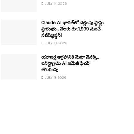
JULY 14, 2026
Claude AI భారత్‌లో చెల్లింపు ప్లాన్లు
ప్రారంభం.. నెలకు రూ.1,999 నుంచే
సబ్‌స్క్రిప్షన్!
JULY 13, 2026
యూజర్ల ఆగ్రహానికి మెటా వెనక్కి..
ఇన్‌స్టాగ్రామ్ AI ఇమేజ్ ఫీచర్
తొలగింపు
JULY 11, 2026