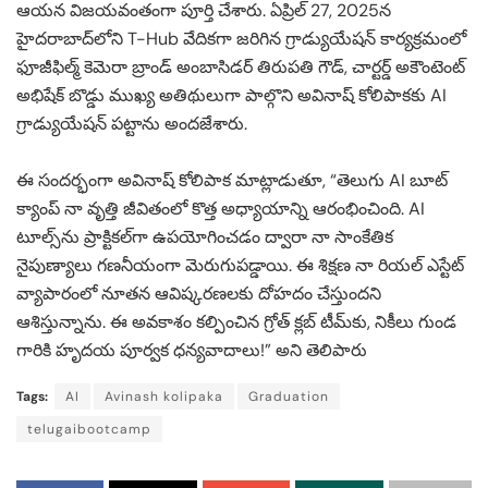
ఆయన విజయవంతంగా పూర్తి చేశారు. ఏప్రిల్ 27, 2025న
హైదరాబాద్‌లోని T-Hub వేదికగా జరిగిన గ్రాడ్యుయేషన్ కార్యక్రమంలో
ఫూజీఫిల్మ్ కెమెరా బ్రాండ్ అంబాసిడర్ తిరుపతి గౌడ్, చార్టర్డ్ అకౌంటెంట్
అభిషేక్ బొడ్డు ముఖ్య అతిథులుగా పాల్గొని అవినాష్ కోలిపాకకు AI
గ్రాడ్యుయేషన్ పట్టాను అందజేశారు.
ఈ సందర్భంగా అవినాష్ కోలిపాక మాట్లాడుతూ, “తెలుగు AI బూట్
క్యాంప్‌ నా వృత్తి జీవితంలో కొత్త అధ్యాయాన్ని ఆరంభించింది. AI
టూల్స్‌ను ప్రాక్టికల్‌గా ఉపయోగించడం ద్వారా నా సాంకేతిక
నైపుణ్యాలు గణనీయంగా మెరుగుపడ్డాయి. ఈ శిక్షణ నా రియల్ ఎస్టేట్
వ్యాపారంలో నూతన ఆవిష్కరణలకు దోహదం చేస్తుందని
ఆశిస్తున్నాను. ఈ అవకాశం కల్పించిన గ్రోత్ క్లబ్ టీమ్‌కు, నికీలు గుండ
గారికి హృదయ పూర్వక ధన్యవాదాలు!” అని తెలిపారు
Tags:
AI
Avinash kolipaka
Graduation
telugaibootcamp