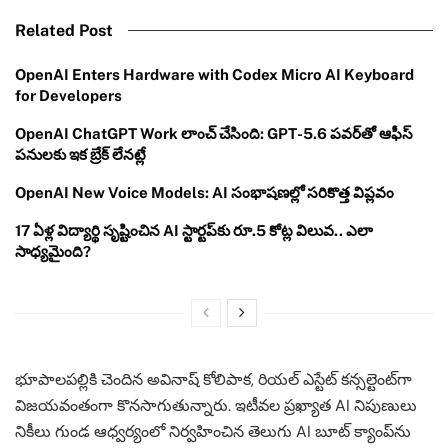
Related Post
OpenAI Enters Hardware with Codex Micro AI Keyboard
for Developers
OpenAI ChatGPT Work లాంచ్ చేసింది: GPT-5.6 పవర్‌తో ఆఫీస్
పనులకు ఇక బ్రేక్ లేనట్లే
OpenAI New Voice Models: AI సంభాషణల్లో సరికొత్త విప్లవం
17 ఏళ్ల విద్యార్థి సృష్టించిన AI స్టార్టప్‌కు రూ.5 కోట్ల విలువ.. ఎలా
సాధ్యమైంది?
భూపాలపల్లికి చెందిన అవినాష్ కోలిపాక, రియల్ ఎస్టేట్ కన్సల్టెంట్‌గా
విజయవంతంగా కొనసాగుతున్నారు. ఇటీవల ప్రఖ్యాత AI నిపుణులు
నికీలు గుండ ఆధ్వర్యంలో నిర్వహించిన తెలుగు AI బూట్ క్యాంప్‌ను