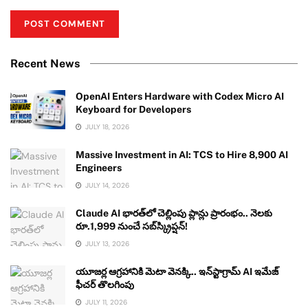
Recent News
OpenAI Enters Hardware with Codex Micro AI
Keyboard for Developers
JULY 18, 2026
Massive Investment in AI: TCS to Hire 8,900 AI
Engineers
JULY 14, 2026
Claude AI భారత్‌లో చెల్లింపు ప్లాన్లు ప్రారంభం.. నెలకు
రూ.1,999 నుంచే సబ్‌స్క్రిప్షన్!
JULY 13, 2026
యూజర్ల ఆగ్రహానికి మెటా వెనక్కి.. ఇన్‌స్టాగ్రామ్ AI ఇమేజ్
ఫీచర్ తొలగింపు
JULY 11, 2026