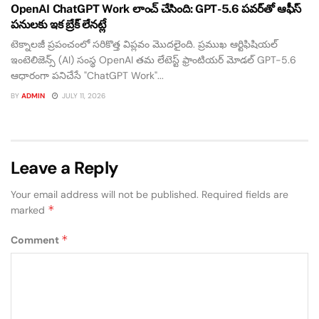
OpenAI ChatGPT Work లాంచ్ చేసింది: GPT-5.6 పవర్‌తో ఆఫీస్
పనులకు ఇక బ్రేక్ లేనట్లే
టెక్నాలజీ ప్రపంచంలో సరికొత్త విప్లవం మొదలైంది. ప్రముఖ ఆర్టిఫిషియల్
ఇంటెలిజెన్స్ (AI) సంస్థ OpenAI తమ లేటెస్ట్ ఫ్రాంటియర్ మోడల్ GPT-5.6
ఆధారంగా పనిచేసే "ChatGPT Work"...
BY
ADMIN
JULY 11, 2026
Leave a Reply
Your email address will not be published.
Required fields are
*
marked
*
Comment