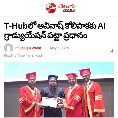
T-Hubలో అవినాష్ కోలిపాకకు AI
గ్రాడ్యుయేషన్ పట్టా ప్రధానం
by
Telugu World
May 3, 2025
Reading Time: 1 min read