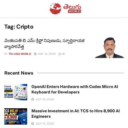
Tag:
Cripto
వెంకటపతి బి ఎమ్: క్రిప్టో నిపుణుడు, స్ఫూర్తిదాయక
వ్యాపారవేత్త
BY
TELUGU WORLD
MAY 14, 2025
0
Recent News
OpenAI Enters Hardware with Codex Micro AI
Keyboard for Developers
JULY 18, 2026
Massive Investment in AI: TCS to Hire 8,900 AI
Engineers
JULY 14, 2026