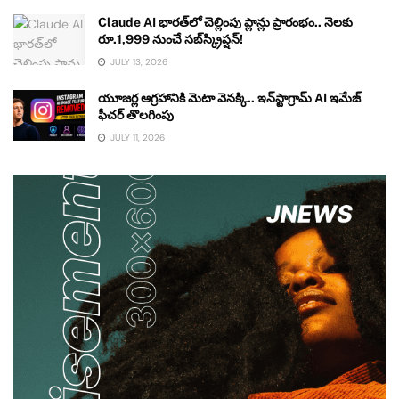
Claude AI భారత్‌లో చెల్లింపు ప్లాన్లు ప్రారంభం.. నెలకు
రూ.1,999 నుంచే సబ్‌స్క్రిప్షన్!
JULY 13, 2026
యూజర్ల ఆగ్రహానికి మెటా వెనక్కి.. ఇన్‌స్టాగ్రామ్ AI ఇమేజ్
ఫీచర్ తొలగింపు
JULY 11, 2026